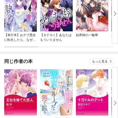
【単行本】おデブ悪女
【タテヨミ】あなたは
結界師の一輪華
バッ
に転生したら、なぜか
もういりません
ロイ
ラスボス王子様に執着
今世
されています
りが
てく
OMI
同じ作者の本
もっと見る