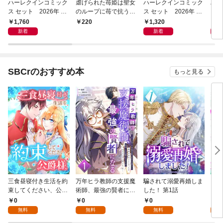
ハーレクインコミック
虐げられた苺姫は聖女
ハーレクインコミック
ハー
ス セット 2026年 vo
のループに苺で抗う
ス セット 2026年 vo
ス 
l.1085
(話売り) #1
l.1020
l.10
1,760
1,320
1,
220
新着
新着
SBCrのおすすめ本
もっと見る
三食昼寝付き生活を約
万年ヒラ教師の支援魔
騙されて溺愛再婚しま
ヒト
束してください、公爵
術師、最強の賢者にな
した！ 第1話
様 1話
る～不人気の支援魔術
0
0
0
0
師は給料泥棒だと魔術
無料
無料
無料
大学をクビになった