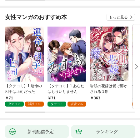
が、出世した元教え子
たちのおかげで何も困
らない件～ 第1話
女性マンガのおすすめ本
もっと見る
【タテヨミ】1.運命の
【タテヨミ】1.あなた
岩肌の花嫁は愛で溶か
愛し
相手は上司だった
はもういりません
される 1巻
い 
71
71
1
363
タテヨミ
試読フル
タテヨミ
試読フル
試
新刊配信予定
ランキング