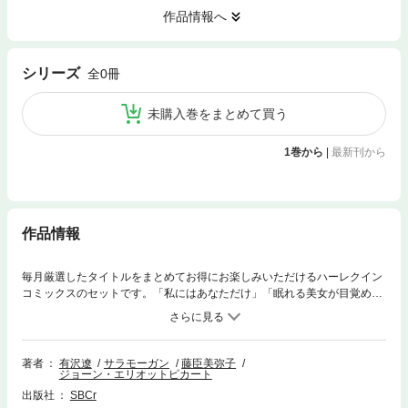
作品情報へ
シリーズ
全0冊
未購入巻をまとめて買う
1巻から
|
最新刊から
作品情報
毎月厳選したタイトルをまとめてお得にお楽しみいただけるハーレクイン
コミックスのセットです。「私にはあなただけ」「眠れる美女が目覚めた
ら」の２話をまとめて収録。
著者
有沢遼
サラモーガン
藤臣美弥子
ジョーン・エリオットピカート
出版社
SBCr