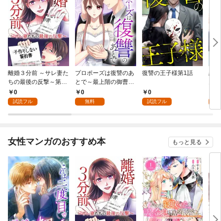
離婚３分前 ～サレ妻た
プロポーズは復讐のあ
復讐の王子様第1話
恋す
ちの最後の反撃～第1
とで～最上階の御曹司
ん第
話
は落ちた花嫁に愛を誓
0
0
0
0
う～第1話
試読フル
無料
試読フル
試
女性マンガのおすすめ本
もっと見る