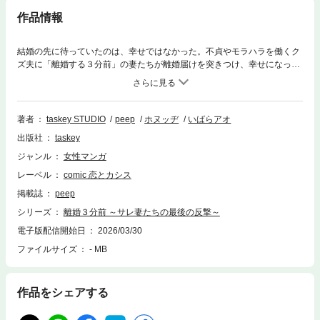
作品情報
結婚の先に待っていたのは、幸せではなかった。不貞やモラハラを働くク
ズ夫に「離婚する３分前」の妻たちが離婚届けを突きつけ、幸せになって
いく爽快な復讐オム二バス。サレたままでは終われない！ーーサレ妻たち
による最後の反撃がはじまる。
著者
taskey STUDIO
peep
ホヌッヂ
いばらアオ
出版社
taskey
ジャンル
女性マンガ
レーベル
comic 恋とカシス
掲載誌
peep
シリーズ
離婚３分前 ～サレ妻たちの最後の反撃～
電子版配信開始日
2026/03/30
ファイルサイズ
- MB
作品をシェアする