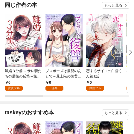
同じ作者の本
もっと見る
離婚３分前 ～サレ妻た
プロポーズは復讐のあ
恋するサイコの白雪く
復讐
ちの最後の反撃～第1
とで～最上階の御曹司
ん第1話
話
は落ちた花嫁に愛を誓
0
0
0
0
う～第1話
試読フル
無料
試読フル
試
taskeyのおすすめ本
もっと見る