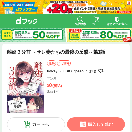
作品検索
カート
はじめての方へ
離婚３分前 ～サレ妻たちの最後の反撃～第1話
無料
0円無料
taskey STUDIO
peep
他2名
マンガ
0
(税込)
返品不可
カートへ
購入して読む