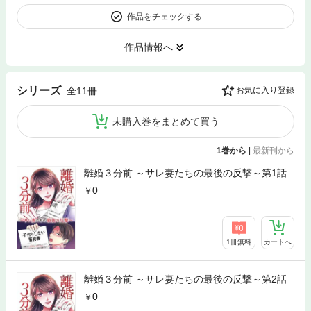
作品をチェックする
作品情報へ
シリーズ
全11冊
お気に入り登録
未購入巻をまとめて買う
1巻から
|
最新刊から
離婚３分前 ～サレ妻たちの最後の反撃～第1話
0
1冊無料
カートへ
離婚３分前 ～サレ妻たちの最後の反撃～第2話
0