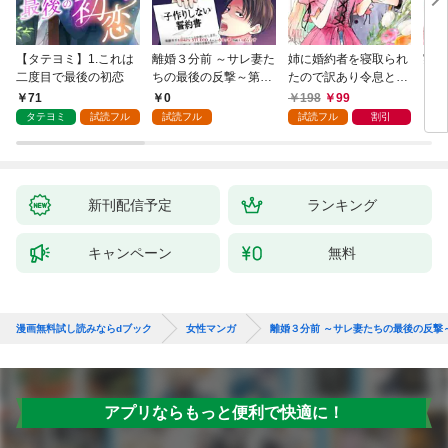
【タテヨミ】1.これは
離婚３分前 ～サレ妻た
姉に婚約者を寝取られ
実は
二度目で最後の初恋
ちの最後の反撃～第1
たので訳あり令息と結
した
話
婚して辺境へと向かい
から
71
0
198
99
2
ます ～苦労の先に待っ
（1
タテヨミ
試読フル
試読フル
試読フル
割引
ていたのは、まさかの
溺愛と幸せでした～
【分冊版】 1
新刊配信予定
ランキング
キャンペーン
無料
漫画無料試し読みならdブック
女性マンガ
離婚３分前 ～サレ妻たちの最後の反撃
アプリならもっと便利で快適に！