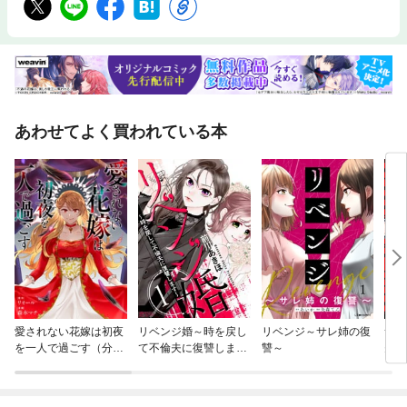
あわせてよく買われている本
愛されない花嫁は初夜
リベンジ婚～時を戻し
リベンジ～サレ姉の復
サレ
を一人で過ごす（分冊
て不倫夫に復讐します
讐～
夫が
版）
～
話】