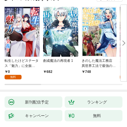
転生したけどステータ
創成魔法の再現者 1
きのした魔法工務店
王位
ス「魅力」に全振
異世界工法で最強の家
兆候
り！？(1)
づくりを（コミック）
入れ
0
0
682
748
１
る。
無料
新刊配信予定
ランキング
キャンペーン
無料