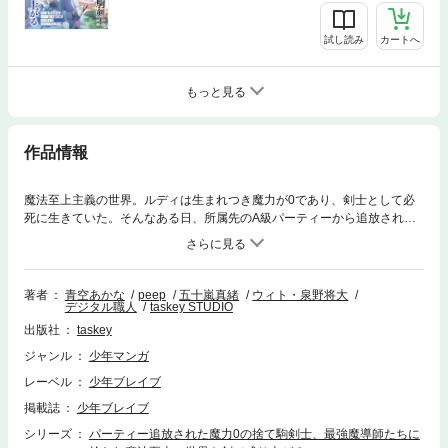
試し読み
カートへ
もっと見る
作品情報
魔法至上主義の世界。ルディは生まれつき魔力が0であり、剣士として必
死に生きていた。そんなある日、所属先のA級パーティーから追放されて
しまう。だが、最強の女魔導師に成長した幼馴染と再会する。彼女と再会
したことをきっかけに、ルディはA級モンスターを瞬殺したり、自分を追
放したパーティーリーダーを倒したり……真の実力が周囲に認められてい
く。
著者
青空あかな
peep
五十嵐真緒
ウィト・泉野将大
デジタル職人
taskey STUDIO
出版社
taskey
ジャンル
少年マンガ
レーベル
少年ブレイブ
掲載誌
少年ブレイブ
シリーズ
パーティー追放された魔力0の捨て駒剣士、最強魔導師たちに