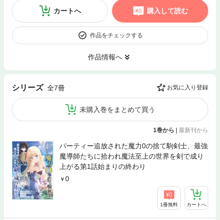
カートへ
購入して読む
作品をチェックする
作品情報へ
シリーズ
全7冊
お気に入り登録
未購入巻をまとめて買う
1巻から
|
最新刊から
パーティー追放された魔力0の捨て駒剣士、最強
魔導師たちに拾われ魔法至上の世界を剣で成り
上がる第1話始まりの終わり
0
1冊無料
カートへ