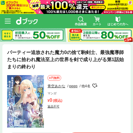
作品検索
カート
はじめての方へ
パーティー追放された魔力0の捨て駒剣士、最強魔導師
たちに拾われ魔法至上の世界を剣で成り上がる第1話始
まりの終わり
0円無料
青空あかな
peep
他4名
マンガ
0
(税込)
返品不可