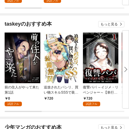
試読フル
試読フル
ィー
行本
taskeyのおすすめ本
もっと見る
前の住人がやって来た
追放されたパシリ、買
復讐パパ ～イジメ・リ
復讐
第1話
い物スキルSSSで装備
ベンジャー～【単行本
本版
無双 ～買ったモノを
版】 1巻
0
720
720
7
超強化して最強パーテ
試読フル
試読フル
ィー目指します～【単
行本版】 1巻
少年マンガのおすすめ本
もっと見る