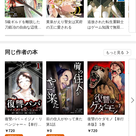
S級ギルドを離脱した
黄泉がえり聖女は冥府
追放された転生重騎士
ゲー
刀鍛冶の自由な辺境ス
の王に愛される
はゲーム知識で無双す
貴族
ローライフ～ブラック
る
外れ
ギルドから解放されて
を駆
気ままに鍛冶してた
して
ら、伝説の魔刀が生ま
同じ作者の本
もっと見る
れていました～【分冊
版】
復讐パパ ～イジメ・リ
前の住人がやって来た
復讐のケダモノ【単行
追放
ベンジャー～【単行本
第1話
本版】 1巻
い物
版】 1巻
無双
720
0
720
7
超強