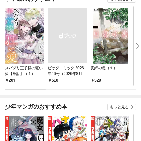
スパダリ王子様の狂い
ビッグコミック 2026
真綿の檻（１）
こん
愛【単話】（１）
年16号（2026年8月7
（１
日発売）
209
￥510
528
5
少年マンガのおすすめ本
もっと見る