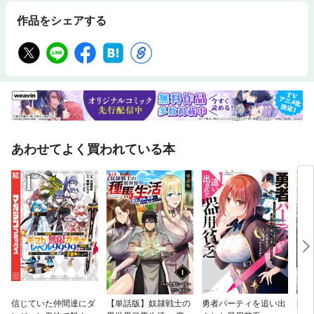
作品をシェアする
あわせてよく買われている本
信じていた仲間達にダ
【単話版】奴隷戦士の
勇者パーティを追い出
追放