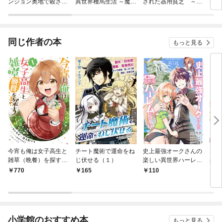
ンジョン奥地で殺され
異世界種馬生活 ～魔法
された器用貧乏 ～パ
はゲ
かけたがギフト『無限
も武術も最強だしハー
ーティ事情で付与術士
る
ガチャ』でレベル９９
レムまで！？～（フル
をやっていた剣士、万
９９の仲間達を手に入
カラー）
能へと至る～
れて元パーティーメン
同じ作者の本
もっと見る
バーと世界に復讐＆
『ざまぁ！』します！
今宵も俺は女子高生と
チート魔術で運命をね
史上最強オークさんの
史上
雑草（晩餐）を探す
じ伏せる（１）
楽しい異世界ハーレム
楽し
（コミック）１【電子
づくり【単話】（１）
づく
770
165
110
6
版特典付】
小学館のおすすめ本
もっと見る