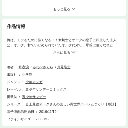
もっと見る
作品情報
俺は、モテるために強くなる！！女騎士とオークの息子に転生した主人
公、オルク。村でいじめられていたオルクに対し、母親は強くなれと、言
葉をかける。「オルク、弱ければ一生童貞です。強ければ美女たちと×れ
ます」そんな母の言葉を否定するオルク。しかし、族長会で、初めて他種
族の少女たちを見たオルクは、その可愛さに衝撃を受け、強くなる事を決
意して――！？最強種族の異世界無双＆ハーレム冒険譚、開幕！！（原題
著者
月夜涙
みわべさくら
月見隆士
「史上最強オークさんの楽しい種付けハーレムづくり」／ガガガ文庫刊）
出版社
小学館
ジャンル
少年マンガ
レーベル
裏少年サンデーコミックス
掲載誌
裏少年サンデー
シリーズ
史上最強オークさんの楽しい異世界ハーレムづくり【単話】
電子版配信開始日
2019/11/19
ファイルサイズ
7.80 MB