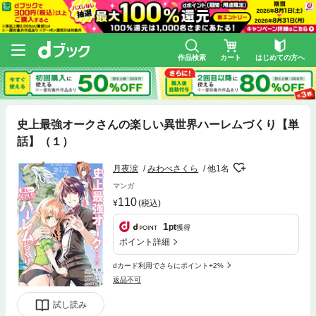
作品検索
カート
はじめての方へ
史上最強オークさんの楽しい異世界ハーレムづくり【単
話】（１）
月夜涙
みわべさくら
他1名
マンガ
110
(税込)
1
pt
獲得
ポイント詳細
dカード利用でさらにポイント+2%
返品不可
試し読み