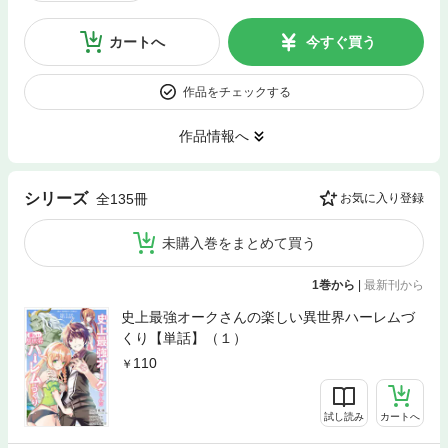
カートへ
今すぐ買う
作品をチェックする
作品情報へ
シリーズ
全135冊
お気に入り登録
未購入巻をまとめて買う
1巻から
|
最新刊から
史上最強オークさんの楽しい異世界ハーレムづ
くり【単話】（１）
110
試し読み
カートへ