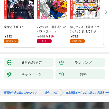
魔女と傭兵（１）
ハナバス 苔石花江の
信じていた仲間達にダ
追放
バスケ論（１）
ンジョン奥地で殺され
『自
かけたがギフト『無限
領地
792
792
110
792
7
ガチャ』でレベル９９
強の
試読フル
割引
試読フル
試
９９の仲間達を手に入
～最
れて元パーティーメン
で始
バーと世界に復讐＆
拓ス
『ざまぁ！』します！
（１
（１）
新刊配信予定
ランキング
キャンペーン
無料
漫画無料試し読みならdブック
少年マンガ
史上最強オークさんの楽しい異世界ハ