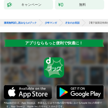
キャンペーン
無料
漫画無料試し読みならdブック
少年マンガ
才女のお世話
【電子版限定特典
アプリならもっと便利で快適に！
Appleのロゴ、App Storeは、米国もしくはその他の国や地域におけるApple Inc.の商標で
す。App Storeは、Apple Inc.のサービスマークです。