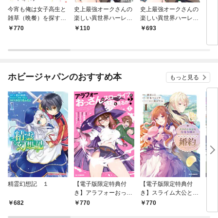
今宵も俺は女子高生と
史上最強オークさんの
史上最強オークさんの
【電
雑草（晩餐）を探す
楽しい異世界ハーレム
楽しい異世界ハーレム
き】
（コミック）１【電子
づくり【単話】（１）
づくり（１）
嶺の
770
110
693
7
版特典付】
で、
（生
なが
にな
ホビージャパンのおすすめ本
もっと見る
精霊幻想記 １
【電子版限定特典付
【電子版限定特典付
イン
き】アラフォーおっさ
き】スライム大公と没
ドロ
んはスローライフの夢
落令嬢のあんがい幸せ
682
770
770
6
を見るか？1
な婚約1