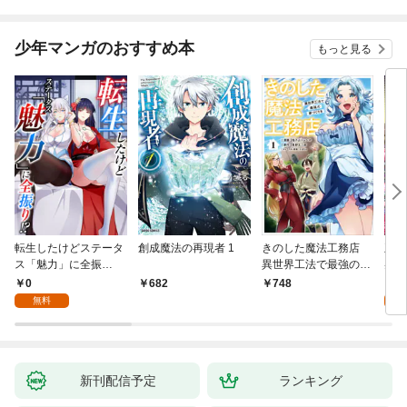
少年マンガのおすすめ本
もっと見る
転生したけどステータ
創成魔法の再現者 1
きのした魔法工務店
王位
ス「魅力」に全振
異世界工法で最強の家
兆候
り！？(1)
づくりを（コミック）
入れ
0
0
682
748
１
る。
無料
新刊配信予定
ランキング