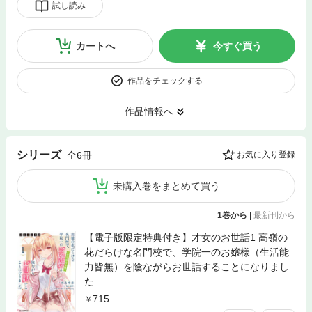
試し読み
カートへ
今すぐ買う
作品をチェックする
作品情報へ
シリーズ
全6冊
お気に入り登録
未購入巻をまとめて買う
1巻から
|
最新刊から
【電子版限定特典付き】才女のお世話1 高嶺の
花だらけな名門校で、学院一のお嬢様（生活能
力皆無）を陰ながらお世話することになりまし
た
715