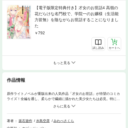
【電子版限定特典付き】才女のお世話4 高嶺の
花だらけな名門校で、学院一のお嬢様（生活能
力皆無）を陰ながらお世話することになりまし
た
792
試し読み
カートへ
もっと見る
作品情報
原作ライトノベルが重版出来の人気作品「才女のお世話」が待望のコミカ
ライズ！全編を通し、柔らかで繊細に描かれた美少女たちは必見。特にヒ
ロイン・雛子のギャップ……艶やかで才色兼備なお嬢様状態と、ぐうたら
で甘えん坊な自堕落モードが、絵で楽しめるのは漫画ならでは。コロコロ
と可愛らしく見た目を変える、お嬢様の魅力をご覧ください。あらすじ）
男子高校生・友成伊月は、誘拐に巻き込まれたことが切っ掛けで、日本随
著者
坂石遊作
水島空彦
みわべさくら
一の財閥のお嬢様・此花雛子のお世話係をすることに。表向きは才色兼備