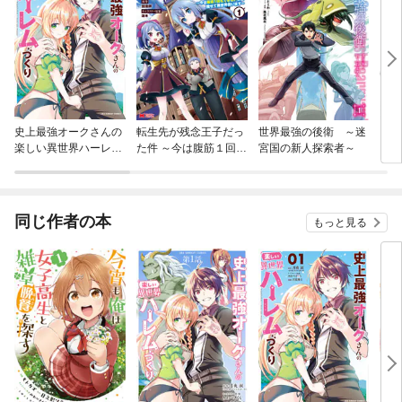
史上最強オークさんの
転生先が残念王子だっ
世界最強の後衛 ～迷
その
楽しい異世界ハーレム
た件 ～今は腹筋１回も
宮国の新人探索者～
をす
づくり
できないけど痩せて異
世界救います～（コミ
ック）
同じ作者の本
もっと見る