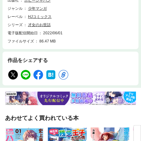
出版社
ホビージャパン
な雛子だが、その正体は生活能力皆無のぐうたら娘だった。しかし、家の
都合で、学院では「完璧なお嬢様」を演じなければならない雛子。そんな
ジャンル
少年マンガ
彼女を守りたいと思い、甲斐甲斐しく世話を焼く伊月。やがて雛子も伊月
レーベル
HJコミックス
に甘えてくるようになって――「私…伊月がいれば いい」ギャップ可愛い
お嬢様との主従を越えて始まる恋物語。
シリーズ
才女のお世話
電子版配信開始日
2022/06/01
ファイルサイズ
86.47 MB
作品をシェアする
あわせてよく買われている本