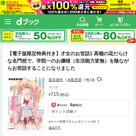
作品検索
カート
はじめての方へ
【電子版限定特典付き】才女のお世話1 高嶺の花だらけ
な名門校で、学院一のお嬢様（生活能力皆無）を陰なが
らお世話することになりました
坂石遊作
水島空彦
他1名
マンガ
715
(税込)
6
pt
獲得
ポイント詳細
dカード利用でさらにポイント+2%
返品不可