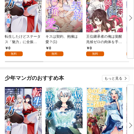
転生したけどステータ
キスは契約、抱擁は
王位継承者の俺は覚醒
エレ
ス「魅力」に全振
愛？(1)
兆候ゼロの肉体を手に
れた
り！？(1)
入れて自由を謳歌す
年齢
0
0
0
0
る。1
無料
無料
無料
少年マンガのおすすめ本
もっと見る