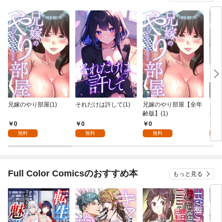
兄嫁のやり部屋(1)
それだけは許して(1)
兄嫁のやり部屋【全年
それ
齢版】(1)
年齢
0
0
0
0
無料
無料
無料
Full Color Comicsのおすすめ本
もっと見る