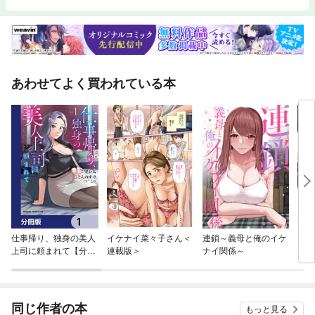
あわせてよく買われている本
仕事帰り、独身の美人
イケナイ菜々子さん＜
連鎖～義母と俺のイケ
監獄
上司に頼まれて【分冊
連載版＞
ナイ関係～
版】
同じ作者の本
もっと見る