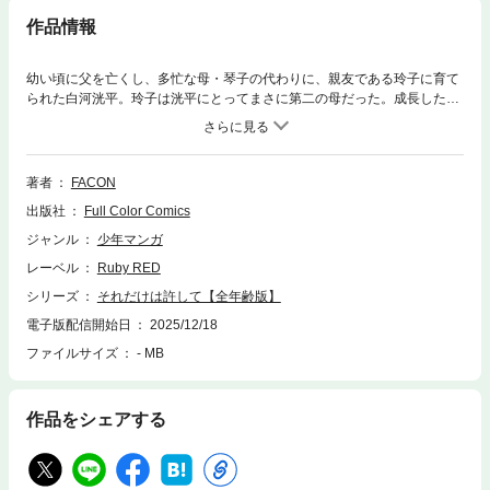
作品情報
幼い頃に父を亡くし、多忙な母・琴子の代わりに、親友である玲子に育て
られた白河洸平。玲子は洸平にとってまさに第二の母だった。成長した洸
平は大学の舞踊学科に進学する。夏休みに入り、専攻を活かせる舞踊講師
のアルバイトに採用された洸平だったが、通勤距離が長く、部屋を借りる
余裕もない。そこで彼は親友であり玲子の息子である太陽に相談を持ちか
ける。太陽は快く自分の家での同居を提案し、両親も温かく迎え入れてく
著者
FACON
れた。こうして太陽の家で、洸平は久しぶりに玲子と再会する。玲子は洸
出版社
Full Color Comics
平が幼い頃と変わらず、若々しく美しい姿だった。新たな環境で、洸平の
新生活が始まる。※こちらは同一タイトルの全年齢版です。重複購入にご
ジャンル
少年マンガ
注意ください。
レーベル
Ruby RED
シリーズ
それだけは許して【全年齢版】
電子版配信開始日
2025/12/18
ファイルサイズ
- MB
作品をシェアする