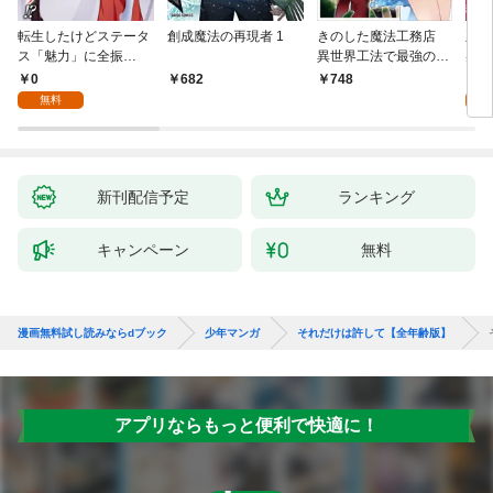
転生したけどステータ
創成魔法の再現者 1
きのした魔法工務店
王位
ス「魅力」に全振
異世界工法で最強の家
兆候
り！？(1)
づくりを（コミック）
入れ
0
0
682
748
１
る。
無料
新刊配信予定
ランキング
キャンペーン
無料
漫画無料試し読みならdブック
少年マンガ
それだけは許して【全年齢版】
アプリならもっと便利で快適に！