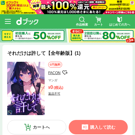
作品検索
カート
はじめての方へ
それだけは許して【全年齢版】(1)
0円無料
FACON
マンガ
0
(税込)
返品不可
カートへ
購入して読む