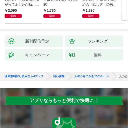
がってましたかね。
式
めの「話し方」の教
るた
獅子座、Ａ型、丙午は
室 Ｏｒａｃｙ（オラ
2,090
1,760
1,980
2,
めぐる
シー）
新着
新着
新着
新刊配信予定
ランキング
キャンペーン
無料
漫画無料試し読みならdブック
自己啓発
人の心をつかむ15のルール
人の心
アプリならもっと便利で快適に！