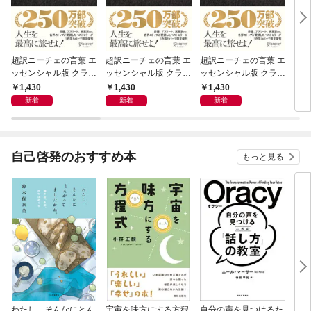
超訳ニーチェの言葉 エ
超訳ニーチェの言葉 エ
超訳ニーチェの言葉 エ
令和
ッセンシャル版 クラシ
ッセンシャル版 クラシ
ッセンシャル版 クラシ
ックカバー赤箔
ックカバー金箔
ックカバー銀箔
1,430
1,430
1,430
1,
新着
新着
新着
自己啓発のおすすめ本
もっと見る
わたし、そんなにとん
宇宙を味方にする方程
自分の声を見つけるた
基地