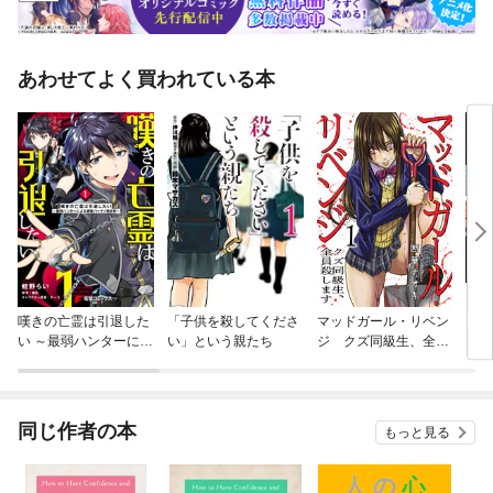
あわせてよく買われている本
嘆きの亡霊は引退した
「子供を殺してくださ
マッドガール・リベン
MA
い ～最弱ハンターによ
い」という親たち
ジ クズ同級生、全員
る最強パーティ育成術
殺します【電子単行本
～
版】
同じ作者の本
もっと見る