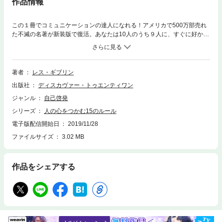
作品情報
この１冊でコミュニケーションの達人になれる！アメリカで500万部売れ
た不滅の名著が新装版で復活。あなたは10人のうち９人に、すぐに好かれ
ることができる。その秘訣は、「すべての人にとって、この世で最も興味
深いテーマは“自分”である」という真理を知ることからはじまる。本書で
は、そのことを前提として、人の心をつかむための15のルールを具体的に
紹介する。誰でもできるが、多くの人が見落としている行動指針である。
著者
レス・ギブリン
◎誰にとっても、自分の名前はこの世で最も重要な単語◎人と話すとき
出版社
ディスカヴァー・トゥエンティワン
は、「目の前の相手」について話すことが最も効果的◎ほとんどの人は、
期待されると躊躇したり裏切ったりしない◎相手をほめるのではなく、相
ジャンル
自己啓発
手の行為をほめる◎注意されるのが好きな人は世の中にひとりもいない◎
シリーズ
人の心をつかむ15のルール
感謝を明確な表現で伝えることは、生涯にわたって大きな資産となるet
c……これらの技術は、仕事、プライベートを問わず、すべての人間関係
電子版配信開始日
2019/11/28
に効果を発揮することを約束しよう。本書を通して人の心をつかみ、良い
ファイルサイズ
3.02 MB
人間関係を築けば、幸せな人生の扉を開いてほしい。
作品をシェアする