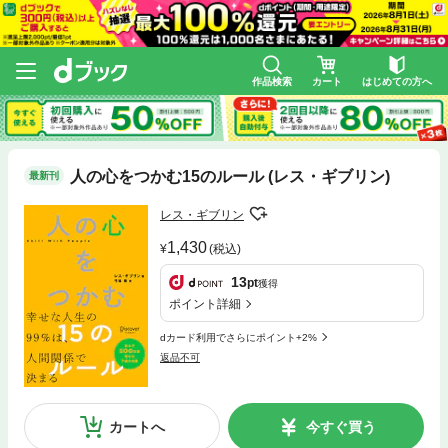
作品検索
カート
はじめての方へ
人の心をつかむ15のルール (レス・ギブリン)
最新刊
レス・ギブリン
1,430
(税込)
13
pt
獲得
ポイント詳細
dカード利用でさらにポイント+2%
返品不可
カートへ
今すぐ買う