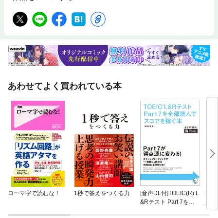
あわせてよく買われている本
ローマ字で読むな！
1秒で答えをつくる力
[音声DL付]TOEIC(R) L
英語
&Rテスト Part 7を全
典 
部読んでスコアを稼ぐ
スラ