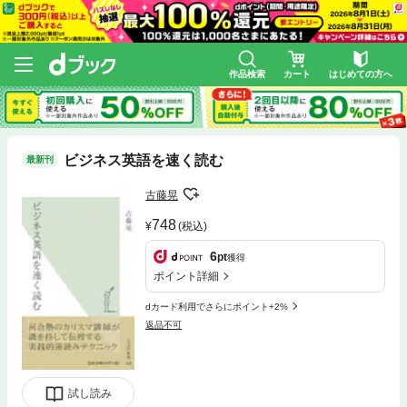
作品検索
カート
はじめての方へ
ビジネス英語を速く読む
最新刊
古藤晃
748
(税込)
6
pt
獲得
ポイント詳細
dカード利用でさらにポイント+2%
返品不可
試し読み