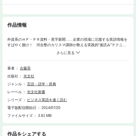
作品情報
外資系のＨＰ・ＰＲ資料・英字新聞……企業の現場に氾濫する英語情報を
すばやく捌け！ 河合塾のカリスマ講師が教える実践的“速読み”テクニッ
ク、ビジネス版。
著者
古藤晃
出版社
光文社
ジャンル
言語・語学・辞典
レーベル
光文社新書
シリーズ
ビジネス英語を速く読む
電子版配信開始日
2014/07/20
ファイルサイズ
3.81 MB
作品をシェアする