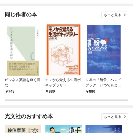
本
同じ作者の本
もっと見る
ビジネス英語を速く読
モノから覚える生活ボ
世界の「紛争」ハンド
む
キャブラリー
ブック いつでもどこ
でも読める
748
880
880
光文社のおすすめ本
もっと見る