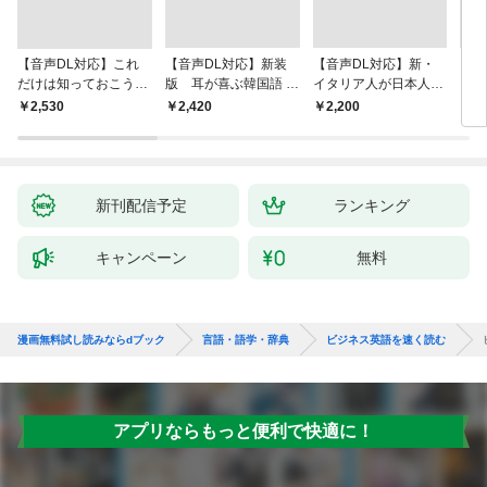
【音声DL対応】これ
【音声DL対応】新装
【音声DL対応】新・
ニュ
だけは知っておこう！
版 耳が喜ぶ韓国語 リ
イタリア人が日本人に
ラス
新装版 会話と作文に
スニング体得トレーニ
よく聞く100の質問
DL
￥2,530
￥2,420
￥2,200
￥2,
役立つドイツ語定型表
ング
現365
新刊配信予定
ランキング
キャンペーン
無料
漫画無料試し読みならdブック
言語・語学・辞典
ビジネス英語を速く読む
アプリならもっと便利で快適に！