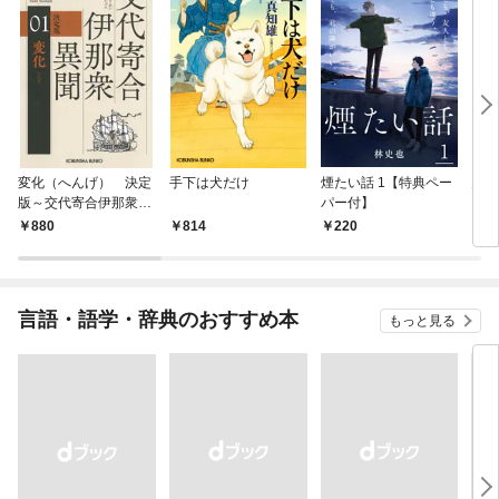
変化（へんげ） 決定
手下は犬だけ
煙たい話 1【特典ペー
鬼役
版～交代寄合伊那衆異
パー付】
聞（1）～
880
814
220
7
言語・語学・辞典のおすすめ本
もっと見る