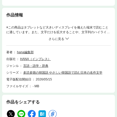
作品情報
※この商品はタブレットなど大きいディスプレイを備えた端末で読むこと
に適しています。また、文字だけを拡大することや、文字列のハイライ
ト、検索、辞書の参照、引用などの機能が使用できません。国語教科書で
親しんだ日本の名作文学を、学習者のために“やさしい韓国語”でリライ
ト。読みやすさと文学の面白さを両立させた、多読・多聴に最適な作品集
です。各作品は、平易な韓国語で短く再構成。初級（ハン検5級）から初
著者
hana編集部
中級（ハン検3級）まで、レベル別に難易度の異なる全20作品を収録しま
出版社
HANA（インプレス）
した。「読めた！」という達成感を積み重ねながら、語彙・表現・読解力
を自然に伸ばせます。さらに、全作品の朗読音声をダウンロード可能。“読
ジャンル
言語・語学・辞典
む”だけでなく“聴く”学習にもつなげられ、リスニング練習にもぴったりで
シリーズ
多読多聴の韓国語 やさしい韓国語で読む日本の名作文学
す。
電子版配信開始日
2026/05/15
ファイルサイズ
- MB
作品をシェアする