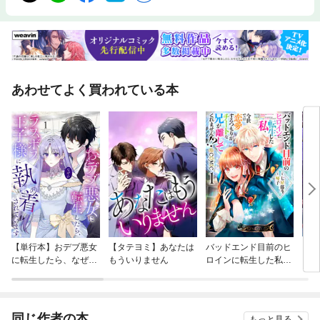
あわせてよく買われている本
【単行本】おデブ悪女
【タテヨミ】あなたは
バッドエンド目前のヒ
【タ
に転生したら、なぜか
もういりません
ロインに転生した私、
リ〜
ラスボス王子様に執着
今世では恋愛するつも
されています
りがチートな兄が離し
てくれません！？@C
OMIC
同じ作者の本
もっと見る