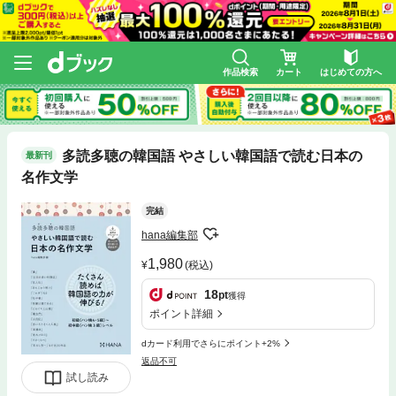
作品検索
カート
はじめての方へ
多読多聴の韓国語 やさしい韓国語で読む日本の
最新刊
名作文学
完結
hana編集部
1,980
(税込)
18
pt
獲得
ポイント詳細
dカード利用でさらにポイント+2%
返品不可
試し読み