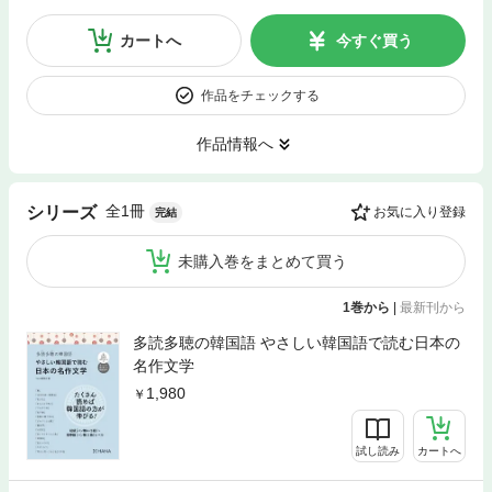
カートへ
今すぐ買う
作品をチェックする
作品情報へ
全1冊
シリーズ
お気に入り登録
完結
未購入巻をまとめて買う
1巻から
|
最新刊から
多読多聴の韓国語 やさしい韓国語で読む日本の
名作文学
1,980
試し読み
カートへ