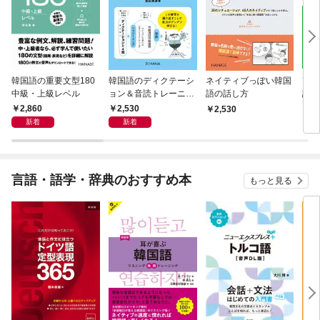
韓国語の重要文型180
韓国語のディクテーシ
ネイティブっぽい韓国
改訂
中級・上級レベル
ョン＆音読トレーニン
語の話し方
語単
グ
ン検
2,860
2,530
2,530
2,
新着
新着
言語・語学・辞典のおすすめ本
もっと見る