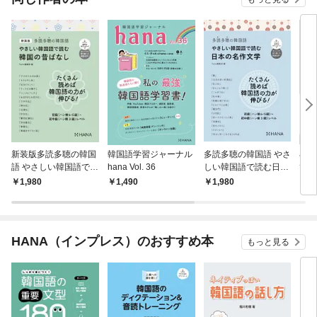
新装版多読多聴の韓国
韓国語学習ジャーナル
多読多聴の韓国語 やさ
小学
語 やさしい韓国語で読
hana Vol. 36
しい韓国語で読む日本
ての
む韓国の昔ばなし
の名作文学
レー
1,980
1,490
1,980
1,
HANA（インプレス）のおすすめ本
もっと見る