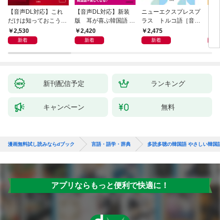
【音声DL対応】これ
【音声DL対応】新装
ニューエクスプレスプ
【音
だけは知っておこう！
版 耳が喜ぶ韓国語 リ
ラス トルコ語［音声
イタ
新装版 会話と作文に
スニング体得トレーニ
DL版］
よく
2,530
2,420
2,475
2,
役立つドイツ語定型表
ング
新着
新着
新着
現365
新刊配信予定
ランキング
キャンペーン
無料
漫画無料試し読みならdブック
言語・語学・辞典
多読多聴の韓国語 やさしい韓国
アプリならもっと便利で快適に！