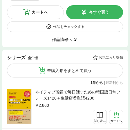
カートへ
今すぐ買う
作品をチェックする
作品情報へ
シリーズ
全1冊
お気に入り登録
未購入巻をまとめて買う
1巻から
|
最新刊から
ネイティブ感覚で毎日話すための韓国語日常フ
レーズ1420＋生活密着単語4200
2,860
試し読み
カートへ