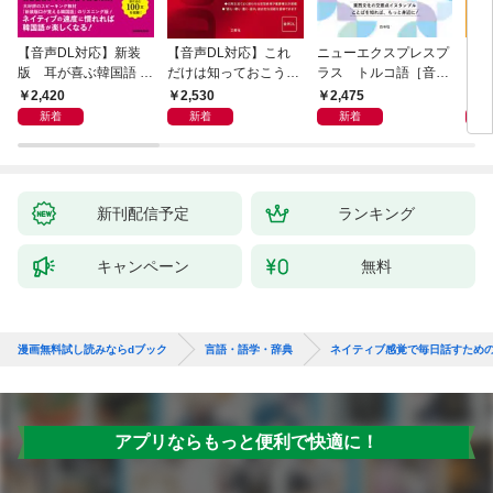
【音声DL対応】新装
【音声DL対応】これ
ニューエクスプレスプ
【音
版 耳が喜ぶ韓国語 リ
だけは知っておこう！
ラス トルコ語［音声
イタ
スニング体得トレーニ
新装版 会話と作文に
DL版］
よく
2,420
2,530
2,475
2,
ング
役立つドイツ語定型表
新着
新着
新着
現365
新刊配信予定
ランキング
キャンペーン
無料
漫画無料試し読みならdブック
言語・語学・辞典
ネイティブ感覚で毎日話すための韓
アプリならもっと便利で快適に！