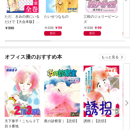
ただ、きみの傍にいる
たいせつなもの
三粒のジェリービーン
ただ
だけで【大合本版】
ズ
だけ
全巻収録
330
99
330
99
3
990
割引
割引
試
オフィス漫のおすすめ本
もっと見る
天下泰平！こちら２丁
夜の診察室｜【読切】
誘拐｜【読切】
テレ
目３番地
切】