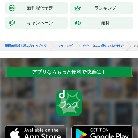
新刊配信予定
ランキング
キャンペーン
無料
漫画無料試し読みならdブック
少女マンガ
ただ、きみの傍にいるだけで
た
アプリならもっと便利で快適に！