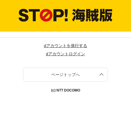
dアカウントを発行する
dアカウントログイン
ページトップへ
(c) NTT DOCOMO