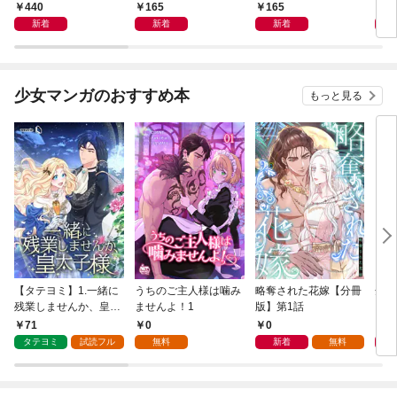
440
165
165
1
新着
新着
新着
少女マンガのおすすめ本
もっと見る
【タテヨミ】1.一緒に
うちのご主人様は噛み
略奪された花嫁【分冊
余命
残業しませんか、皇太
ませんよ！1
版】第1話
した
子様
話
71
0
0
0
タテヨミ
試読フル
無料
新着
無料