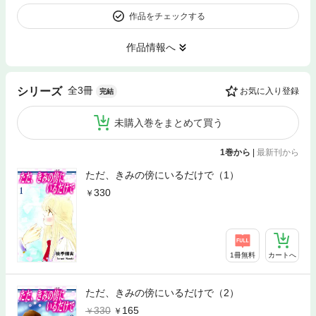
作品をチェックする
作品情報へ
全3冊
シリーズ
お気に入り登録
完結
未購入巻をまとめて買う
1巻から
|
最新刊から
ただ、きみの傍にいるだけで（1）
330
1冊無料
カートへ
ただ、きみの傍にいるだけで（2）
330
165