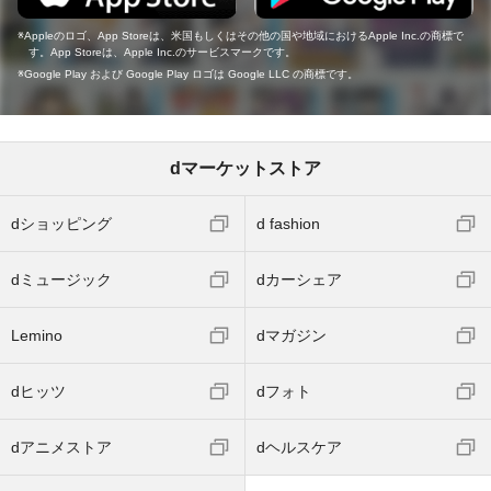
Appleのロゴ、App Storeは、米国もしくはその他の国や地域におけるApple Inc.の商標で
す。App Storeは、Apple Inc.のサービスマークです。
Google Play および Google Play ロゴは Google LLC の商標です。
dマーケットストア
dショッピング
d fashion
dミュージック
dカーシェア
Lemino
dマガジン
dヒッツ
dフォト
dアニメストア
dヘルスケア