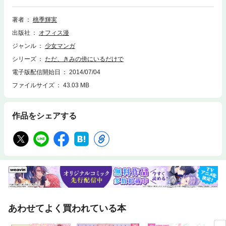
ビー部。湖畔マラソンの帰りが遅い芙実弥を心配して探しに来た綾奈は、
湖畔で再びあの女性を目撃する。…そしてそこには芙実弥の姿も…。戸惑
著者
桃季輝実
いと不安が綾奈の心を揺さぶる第２巻（全３巻）。単行本未収録のカラー
出版社
オフィス漫
原稿も満載！！
ジャンル
少女マンガ
シリーズ
ただ、きみの傍にいるだけで
電子版配信開始日
2014/07/04
ファイルサイズ
43.03 MB
作品をシェアする
あわせてよく買われている本