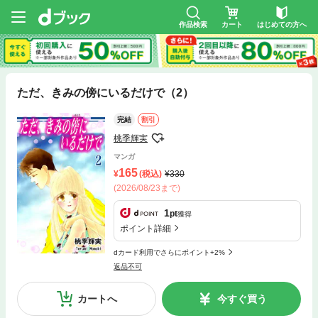
作品検索
カート
はじめての方へ
ただ、きみの傍にいるだけで（2）
完結
割引
桃季輝実
マンガ
165
(税込)
330
(2026/08/23まで)
1
pt
獲得
ポイント詳細
dカード利用でさらにポイント+2%
返品不可
カートへ
今すぐ買う