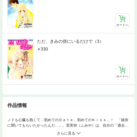
カートへ
ただ、きみの傍にいるだけで（3）
330
カートへ
作品情報
ノドも心臓も熱くて…初めてのＤａｔｅ、初めてのＫｉｓｓ…！ 「綾奈
に聞いてもらいたかったんだ…」。芙実弥（ふみや）は、自分の「過去」
について綾奈に語り始め、それを理解した綾奈は、先輩のやさしさの深さ
を知ったのだった…。夏休みに入り、湖での合宿に行くことになったラグ