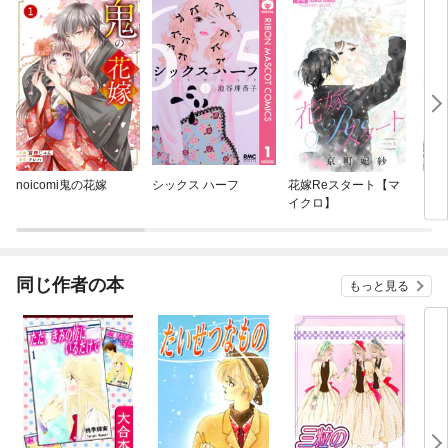
noicomi鬼の花嫁
シックス ハーフ
花嫁Reスタート【マ
レプ
イクロ】
同じ作者の本
もっと見る