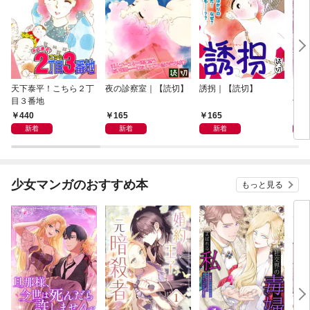
天下泰平！こちら２丁
夜の診察室｜【読切】
誘拐｜【読切】
テレ
目３番地
切】
440
165
165
1
新着
新着
新着
少女マンガのおすすめ本
もっと見る