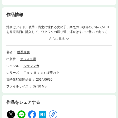
作品情報
澪奈はアイドル歌手・尚之に憧れる女の子。尚之の３枚目のアルバムCD
を発売当日に購入して、ワクワクの帰り道、澪奈はすごい勢いで走ってき
た誰かにぶつかって転倒してしまう。CDも落としてケースにヒビが…。
ところが、ぶつかった相手は、追っかけファンから必死に逃げて来た尚之
だった！！ しかも尚之は、転んだときに足を捻挫してしまった澪奈をお
ぶって病院に運んでくれた。今起こっていることが夢か現実かもわから
著者
桃季輝実
ず、ただ呆然とする澪奈。その日以来、澪奈の家に尚之はちょくちょくお
出版社
オフィス漫
見舞いに来てくれた。傷ついたCDケースのお詫びに新しいサイン入りのC
Dと、かわいいクマのぬいぐるみをプレゼントしてくれたりして、想像以
ジャンル
少女マンガ
上にやさしい尚之に、本気で恋をしてしまう澪奈だったが、頻繁に澪奈に
シリーズ
Ｔｏｙ Ｂｅａｒは夢の中
会いに行く尚之に対して、マネージャーが忠告しているのを聞いてしまっ
た澪奈は…！？ 表題作を含む読み切り全５話を収録した恋愛短編集。未
電子版配信開始日
2014/06/20
掲載だったカラー原稿も満載！
ファイルサイズ
39.30 MB
作品をシェアする