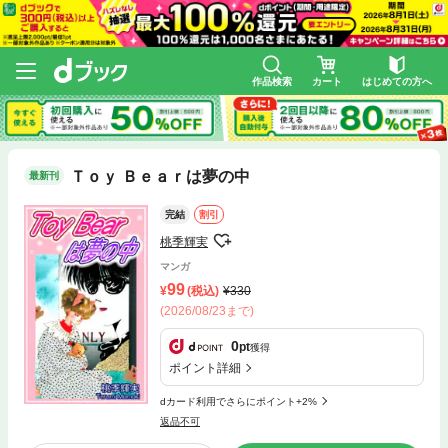
作品検索
カート
はじめての方へ
Ｔｏｙ Ｂｅａｒは夢の中
最新刊
完結
割引
桃季輝実
マンガ
99
(税込)
330
(2026/08/23まで)
0
pt
獲得
ポイント詳細
dカード利用でさらにポイント+2%
返品不可