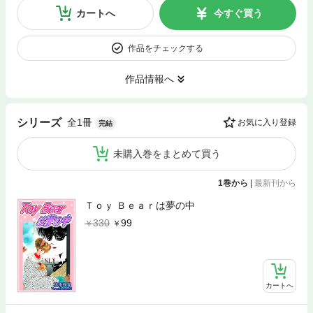
カートへ
今すぐ買う
作品をチェックする
作品情報へ
全1冊
シリーズ
お気に入り登録
完結
未購入巻をまとめて買う
1巻から
|
最新刊から
Ｔｏｙ Ｂｅａｒは夢の中
330
99
カートへ