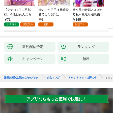
【タテヨミ】1.旦那
婚約した王子は元暗殺
社交界の毒婦とよばれ
視線
様、今世は死んだら許
者でした 第1話
る私～素敵な辺境伯令
る 1
しません
息に腕を折られたの
71
0
165
1
で、責任とってもらい
タテヨミ
試読フル
無料
試読フル
試
ます～［ばら売り］
第1話
新刊配信予定
ランキング
キャンペーン
無料
漫画無料試し読みならdブック
少女マンガ
Ｔｏｙ Ｂｅａｒは夢の中
Ｔｏｙ
アプリならもっと便利で快適に！