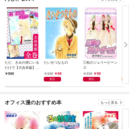
ただ、きみの傍にいる
たいせつなもの
三粒のジェリービーン
ただ
だけで【大合本版】
ズ
だけ
全巻収録
330
99
330
99
3
990
割引
割引
試
オフィス漫のおすすめ本
もっと見る