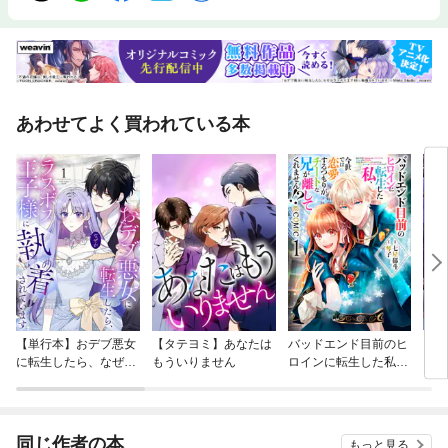
あわせてよく買われている本
【単行本】おデブ悪女
【タテヨミ】あなたは
バッドエンド目前のヒ
【タ
に転生したら、なぜか
もういりません
ロインに転生した私、
リ〜
ラスボス王子様に執着
今世では恋愛するつも
されています
りがチートな兄が離し
てくれません！？@C
OMIC
同じ作者の本
もっと見る