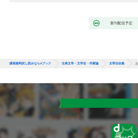
新刊配信予定
漫画無料試し読みならdブック
古典文学・文学史・作家論
太宰治全集
太