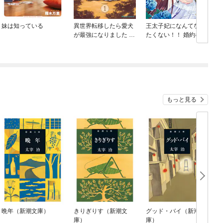
妹は知っている
異世界転移したら愛犬
王太子妃になんてなり
が最強になりました ～
たくない！！ 婚約者編
シルバーフェンリルと
俺が異世界暮らしを始
めたら～ THE COMIC
もっと見る
晩年（新潮文庫）
きりぎりす（新潮文
グッド・バイ（新潮文
庫）
庫）