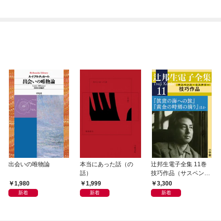
出会いの唯物論
本当にあった話（の
辻邦生電子全集 11巻
話）
技巧作品（サスペン
ス・ミステリー） 『眞
1,980
1,999
3,300
晝の海への旅』『黄金
新着
新着
新着
の時刻の滴り』ほか