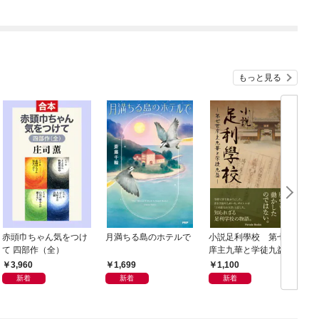
もっと見る
赤頭巾ちゃん気をつけ
月満ちる島のホテルで
小説足利學校 第七世
て 四部作（全）
庠主九華と学徒九益
3,960
1,699
1,100
新着
新着
新着