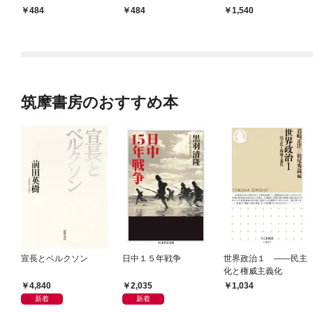
484
484
1,540
筑摩書房のおすすめ本
宣長とベルクソン
日中１５年戦争
世界政治１ ――民主
化と権威主義化
4,840
2,035
1,034
新着
新着