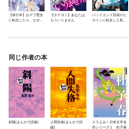
【単行本】おデブ悪女
【タテヨミ】あなたは
バッドエンド目前のヒ
に転生したら、なぜか
もういりません
ロインに転生した私、
ラスボス王子様に執着
今世では恋愛するつも
されています
りがチートな兄が離し
てくれません！？@C
OMIC
同じ作者の本
斜陽(まんがで読破)
人間失格(まんがで読
スラよみ！日本文学名
破)
作シリーズ１ 杜子春