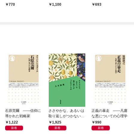
770
1,100
693
石原莞爾 ――信仰に
ささやかな、あるいは
正義の暴走 ――凡庸
導かれた戦略家
取り返しがつかないも
な悪についての心理学
の
1,122
1,925
990
新着
新着
新着