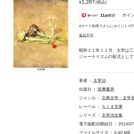
1,287
(税込)
ポイ
11
pt
獲得
dカード利用でさらにポイント+2
返品不可
昭和２１年１１月、太宰は三
ジャーナリズムの寵児として
つひとつの作品に精魂を打ち
ォレッスセンス 朝 斜陽 
の幸福 人間失格 グッド・
著者
太宰治
出版社
筑摩書房
ジャンル
古典文学・文学
レーベル
ちくま文庫
シリーズ
太宰治全集
電子版配信開始日
2014/07
ファイルサイズ
0.40 MB