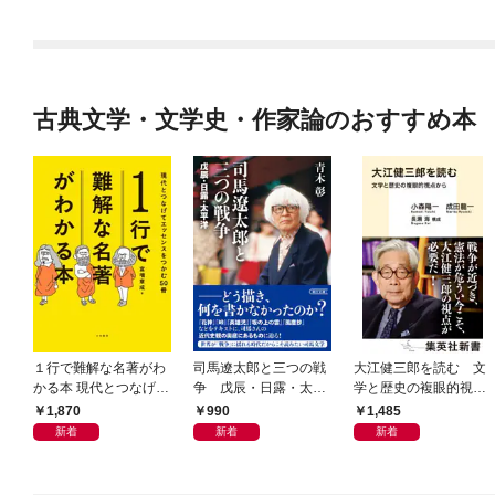
古典文学・文学史・作家論のおすすめ本
１行で難解な名著がわ
司馬遼太郎と三つの戦
大江健三郎を読む 文
かる本 現代とつなげて
争 戊辰・日露・太平
学と歴史の複眼的視点
エッセンスをつかむ50
洋
から
1,870
990
1,485
冊
新着
新着
新着