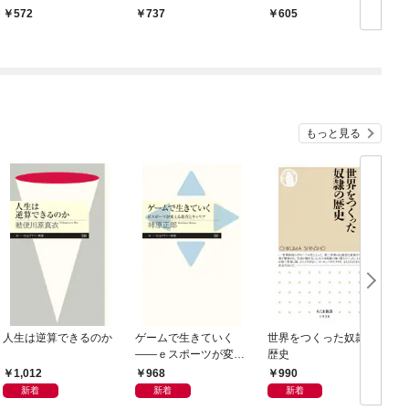
572
737
605
もっと見る
人生は逆算できるのか
ゲームで生きていく
世界をつくった奴隷の
――ｅスポーツが変え
歴史
（
る教育とキャリア
1,012
968
990
新着
新着
新着