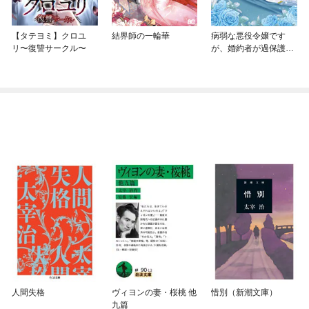
【タテヨミ】クロユ
結界師の一輪華
病弱な悪役令嬢です
リ〜復讐サークル〜
が、婚約者が過保護す
ぎて逃げ出したい(私た
ち犬猿の仲でしたよ
ね！？)
人間失格
ヴィヨンの妻・桜桃 他
惜別（新潮文庫）
九篇