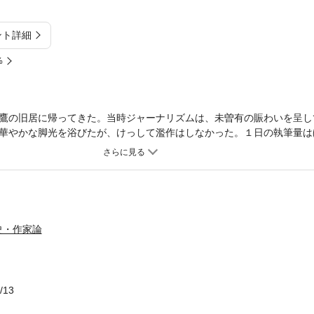
ント詳細
%
鷹の旧居に帰ってきた。当時ジャーナリズムは、未曽有の賑わいを呈し
華やかな脚光を浴びたが、けっして濫作はしなかった。１日の執筆量は
込み、太宰文学を代表する幾多の名作がこの時期に生まれた。母 父 
おさん 犯人 饗応夫人 酒の追憶 美男子と煙草 眉山 女類 渡り
バイ
史・作家論
/13