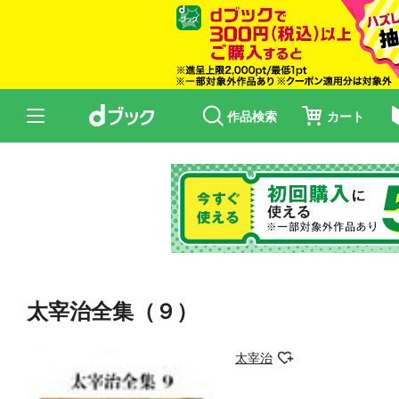
作品検索
カート
太宰治全集（９）
太宰治