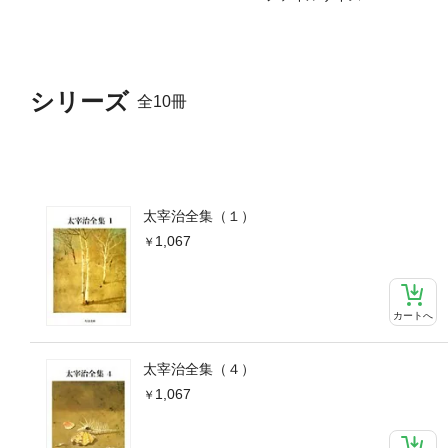
シリーズ
全10冊
太宰治全集（１）
1,067
カートへ
太宰治全集（４）
1,067