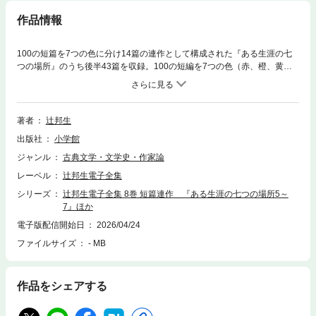
作品情報
100の短篇を7つの色に分け14篇の連作として構成された『ある生涯の七
つの場所』のうち後半43篇を収録。100の短編を7つの色（赤、橙、黄、
緑、青、藍、菫）に分け14篇の連作として構成された『ある生涯の七つの
場所』のうち、後半43篇を収録。1974年から1988年まで15年の歳月をか
けて完結した短篇連作『ある生涯の七つの場所』は、7色14篇計98話にプ
ロローグとエピローグの100篇より構成され、自らの半生にも重なる一家
著者
辻邦生
四世代の語り手（主人公）に、“同世代の目撃者”の役割を託し、世界と日
出版社
小学館
本で「戦争の二十世紀」を生きる人々の愛と死のドラマを連ねた壮大な
「短篇集」である。第8巻では、第57話「舷燈の下」（1980年4月「海」
ジャンル
古典文学・文学史・作家論
初出）から第98話「桜の国へそして桜の国から」（1988年5月「マリ・ク
レーベル
辻邦生電子全集
レール」）、雑誌連載終了後に書かれたエピローグ（1988年11月単行本
『ある生涯の七つの場所8 神々の愛でし海』初出）まで、43篇を収録し
シリーズ
辻邦生電子全集 8巻 短篇連作 『ある生涯の七つの場所5～
ている。さらにあとがき2篇（単行本『雨季の終り』『神々の愛でし
7』ほか
海』）と、関連エッセイ4篇も併録。解説は第7巻に続き、元毎日新聞ロー
電子版配信開始日
2026/04/24
マ特派員・井上卓弥氏が担当。付録として『ある生涯の七つの場所』の創
ファイルサイズ
- MB
作メモ等を収録する。※この作品はカラーが含まれます。
作品をシェアする