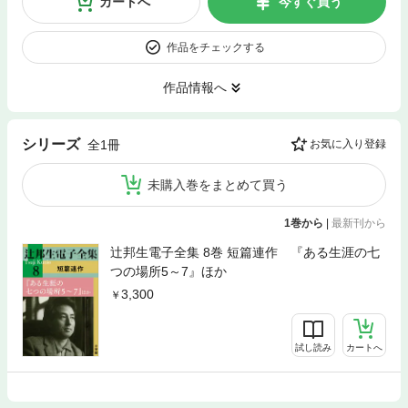
カートへ
今すぐ買う
作品をチェックする
作品情報へ
シリーズ
全1冊
お気に入り登録
未購入巻をまとめて買う
1巻から
|
最新刊から
辻邦生電子全集 8巻 短篇連作 『ある生涯の七
つの場所5～7』ほか
3,300
試し読み
カートへ