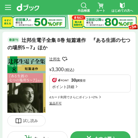
作品検索
カート
はじめての方へ
辻邦生電子全集 8巻 短篇連作 『ある生涯の七つ
最新刊
の場所5～7』ほか
辻邦生
3,300
(税込)
30
pt
獲得
ポイント詳細
dカード利用でさらにポイント+2%
返品不可
試し読み