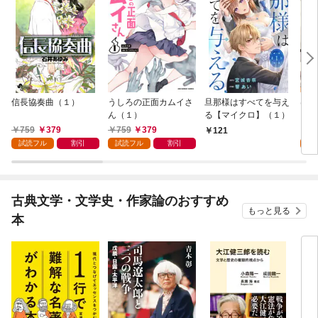
信長協奏曲（１）
うしろの正面カムイさ
旦那様はすべてを与え
はじ
ん（１）
る【マイクロ】（１）
（１
759
379
759
379
7
121
試読フル
割引
試読フル
割引
試
古典文学・文学史・作家論のおすすめ
もっと見る
本