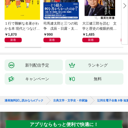
１行で難解な名著がわ
司馬遼太郎と三つの戦
大江健三郎を読む 文
出会
かる本 現代とつなげて
争 戊辰・日露・太平
学と歴史の複眼的視点
エッセンスをつかむ50
洋
から
1,870
990
1,485
1,
冊
新着
新着
新着
新刊配信予定
ランキング
キャンペーン
無料
漫画無料試し読みならdブック
古典文学・文学史・作家論
辻邦生電子全集 8巻 
アプリならもっと便利で快適に！