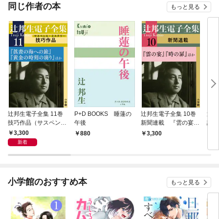
同じ作者の本
もっと見る
辻邦生電子全集 11巻
P+D BOOKS 睡蓮の
辻邦生電子全集 10巻
辻邦
技巧作品（サスペン
午後
新聞連載 『雲の宴』
誌連
ス・ミステリー） 『眞
『時の扉』ほか
の声
3,300
880
3,300
3,
晝の海への旅』『黄金
新着
の時刻の滴り』ほか
小学館のおすすめ本
もっと見る