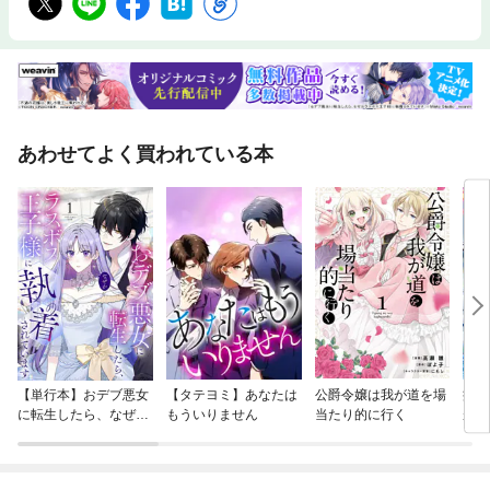
あわせてよく買われている本
【単行本】おデブ悪女
【タテヨミ】あなたは
公爵令嬢は我が道を場
病弱
に転生したら、なぜか
もういりません
当たり的に行く
が、
ラスボス王子様に執着
ぎて
されています
たち
ね！