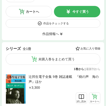
カートへ
今すぐ買う
作品をチェックする
作品情報へ
シリーズ
全1冊
お気に入り登録
未購入巻をまとめて買う
1巻から
|
最新刊から
辻邦生電子全集 9巻 雑誌連載 『樹の声 海の
声』ほか
3,300
試し読み
カートへ