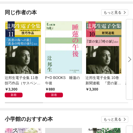
てく
OMI
同じ作者の本
もっと見る
辻邦生電子全集 11巻
P+D BOOKS 睡蓮の
辻邦生電子全集 10巻
辻邦
技巧作品（サスペン
午後
新聞連載 『雲の宴』
誌連
ス・ミステリー） 『眞
『時の扉』ほか
の声
3,300
880
3,300
3,
晝の海への旅』『黄金
新着
新着
の時刻の滴り』ほか
小学館のおすすめ本
もっと見る