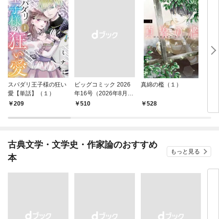
スパダリ王子様の狂い
ビッグコミック 2026
真綿の檻（１）
こん
愛【単話】（１）
年16号（2026年8月7
（１
日発売）
209
￥510
528
5
古典文学・文学史・作家論のおすすめ
もっと見る
本