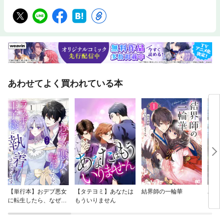
声 海の声』創作メモ等を収録する。※この作品はカラーが含まれます。
あわせてよく買われている本
【単行本】おデブ悪女
【タテヨミ】あなたは
結界師の一輪華
バッ
に転生したら、なぜか
もういりません
ロイ
ラスボス王子様に執着
今世
されています
りが