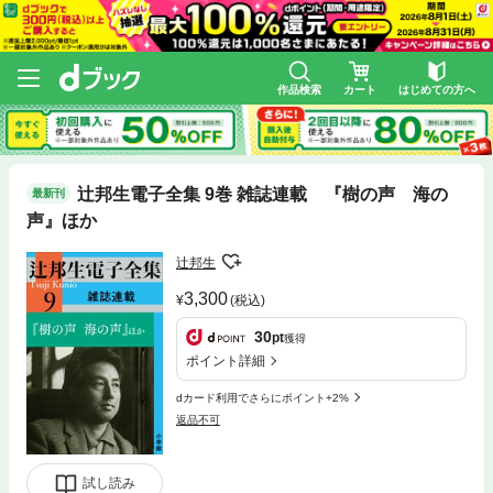
作品検索
カート
はじめての方へ
辻邦生電子全集 9巻 雑誌連載 『樹の声 海の
最新刊
声』ほか
辻邦生
3,300
(税込)
30
pt
獲得
ポイント詳細
dカード利用でさらにポイント+2%
返品不可
試し読み