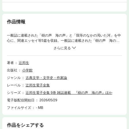
作品情報
一般誌に連載された「樹の声 海の声」と「我等のなかの渇いた河」を中
心に、関連エッセイ等5篇を収録。一般誌に連載された「樹の声 海の
声」と「我等のなかの渇いた河」を中心に、関連エッセイ等5篇（うち2篇
は「樹の声 海の声」の「間奏曲」１、2）を収録。『樹の声 海の声』
は、三部構成の長篇小説で、1978年11月から1981年12月にかけて、文芸
誌ではなく一般誌「朝日ジャーナル」に連載された大作で、1982年には朝
著者
辻邦生
日新聞社より上中下巻の単行本として出版された。辻の作品としては珍し
出版社
小学館
く、作品の主人公・逗子咲耶には学習院大学仏文科での辻の同僚で、フラ
ンス語会話を担当していたホエツカ夫人という現実のモデルがいる。彼女
ジャンル
古典文学・文学史・作家論
の定年退職にあたって回顧録を作成する際に、その半生に意を得た辻か
レーベル
辻邦生電子全集
ら、夫人の生涯を素材にした小説を描きたいとの申し出があり、執筆され
ることになった。内容は明治後期に生まれ、大正を経て昭和を生きている
シリーズ
辻邦生電子全集 9巻 雑誌連載 『樹の声 海の声』ほか
一人の女性のビルドゥングスロマン（成長小説）であるが、辻の狙いは
電子版配信開始日
2026/05/29
「女の一生」を書くことに留まらない。彼の日記には、「『樹の声 海の
ファイルサイズ
- MB
声』は日本の壮大な年代記なのだ」と記されており、日本自体の成長小説
も意図されていたのであった。さらに経済誌「エコノミスト」(1972年4月
4日号～12月26日号)に連載された小説「我等のなかの渇いた河」（未単行
本）と、『樹の声 海の声』関連のエッセイ5篇も収録。解説は、西洋美
作品をシェアする
術史研究者で学習院大学名誉教授・高橋裕子氏が担当。付録として『樹の