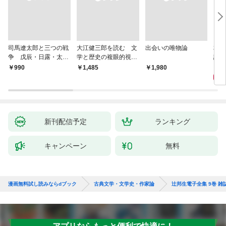
司馬遼太郎と三つの戦
大江健三郎を読む 文
出会いの唯物論
本当
争 戊辰・日露・太平
学と歴史の複眼的視点
話）
洋
から
1,
￥990
￥1,485
￥1,980
新刊配信予定
ランキング
キャンペーン
無料
漫画無料試し読みならdブック
古典文学・文学史・作家論
辻邦生電子全集 9巻 