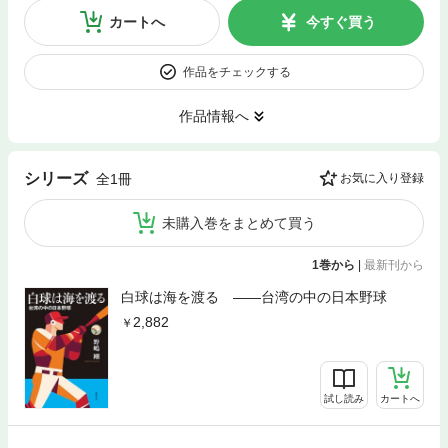
カートへ
今すぐ買う
作品をチェックする
作品情報へ
シリーズ
全1冊
お気に入り登録
未購入巻をまとめて買う
1巻から
|
最新刊から
白球は海を渡る ――台湾の中の日本野球
2,882
試し読み
カートへ