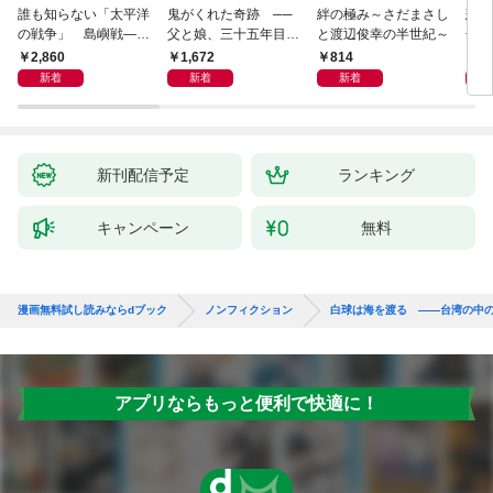
誰も知らない「太平洋
鬼がくれた奇跡 ──
絆の極み～さだまさし
悲劇
の戦争」 島嶼戦――
父と娘、三十五年目の
と渡辺俊幸の半世紀～
子 
マッカーサーとの激闘
赦し
読み
2,860
1,672
814
1,
の真実
新着
新着
新着
新刊配信予定
ランキング
キャンペーン
無料
漫画無料試し読みならdブック
ノンフィクション
白球は海を渡る ――台湾の中
アプリならもっと便利で快適に！