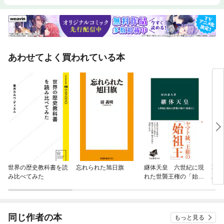
あわせてよく買われている本
世界の歴史教科書を読
忘れられた旭日旗
継体天皇 六世紀に現
革命
み比べてみた
れた世襲王権の「始祖
バフ
王」
同じ作者の本
もっと見る