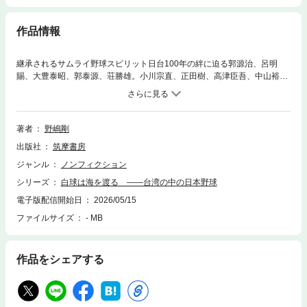
作品情報
継承されるサムライ野球スピリット日台100年の絆に迫る郭源治、呂明
賜、大豊泰昭、郭泰源、荘勝雄。小川宗直、正田樹、高津臣吾、中山裕
章、渡辺久信、石井丈裕、榊原良行、中込伸……。日本から台湾へ、台湾
から日本へ名選手たちの激動の人生とは頼清徳台湾総統推薦一九三一年、
日本占領下の台湾が沸き立った「事件」があった。夏の甲子園で台湾の学
校が初出場ながら準優勝をおさめたのだ。台湾先住民族、漢民族、日本人
著者
野嶋剛
の混成チームを率いたのは名将・近藤兵太郎。映画にもなったこの実話か
出版社
筑摩書房
らおよそ一〇〇年。戦後は、政治的に複雑な関係になってしまった日本と
台湾だが、野球を通した絆は健在である。国境を越えた野球人たちの激動
ジャンル
ノンフィクション
の人生を描き出す歴史ノンフィクション。【目次】序章 日本野球に台湾
シリーズ
白球は海を渡る ――台湾の中の日本野球
棒球が追いついた日第一章 台湾フィールド・オブ・ドリームス――甲子
園の台湾人選手第二章 台湾の片隅で輝いた野球のDNA第三章 「国球」
電子版配信開始日
2026/05/15
への飛躍、王貞治と少年たち第四章 フォルモサの才能の逆襲第五章 海
ファイルサイズ
- MB
を渡ったサムライたち終章 台湾から夢見る甲子園
作品をシェアする