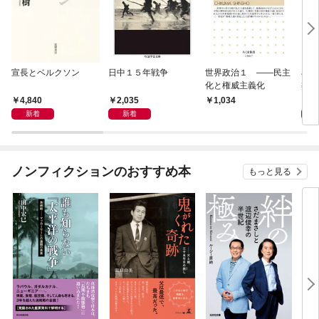
宣長とベルクソン
日中１５年戦争
世界政治１ ――民主
石原
化と権威主義化
導か
4,840
2,035
1,
1,034
新着
新着
ノンフィクションのおすすめ本
もっと見る