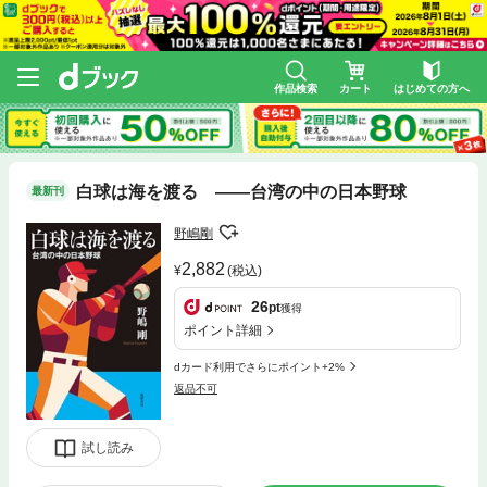
作品検索
カート
はじめての方へ
白球は海を渡る ――台湾の中の日本野球
最新刊
野嶋剛
2,882
(税込)
26
pt
獲得
ポイント詳細
dカード利用でさらにポイント+2%
返品不可
試し読み