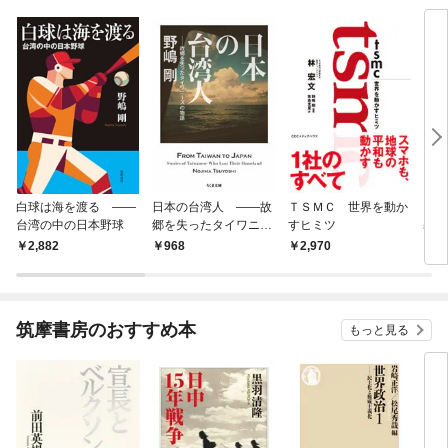
白球は海を渡る ――
日本の台湾人 ――故
ＴＳＭＣ 世界を動か
台湾
台湾の中の日本野球
郷を失ったタイワニー
すヒミツ
基礎
ズの物語
2,882
968
2,970
9
筑摩書房のおすすめ本
もっと見る