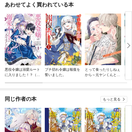
あわせてよく買われている本
悪役令嬢は溺愛ルート
ブチ切れ令嬢は報復を
とって食ったりしねぇ
【単
に入りました！？（コ
誓いました。
から～元ヤンくんとの
師・
ミック）
恋事情～
地獄
魔大
ます
同じ作者の本
もっと見る