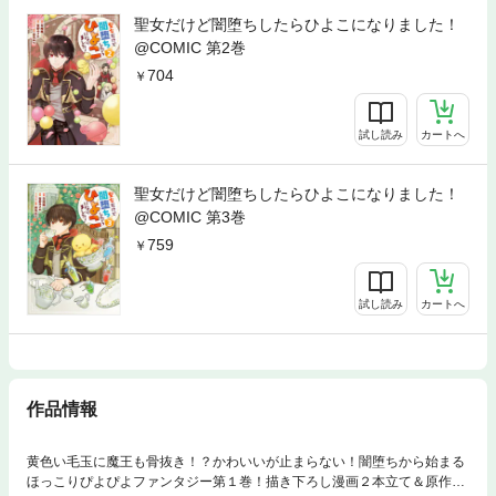
聖女だけど闇堕ちしたらひよこになりました！
@COMIC 第2巻
704
試し読み
カートへ
聖女だけど闇堕ちしたらひよこになりました！
@COMIC 第3巻
759
試し読み
カートへ
作品情報
黄色い毛玉に魔王も骨抜き！？かわいいが止まらない！闇堕ちから始まる
ほっこりぴよぴよファンタジー第１巻！描き下ろし漫画２本立て＆原作