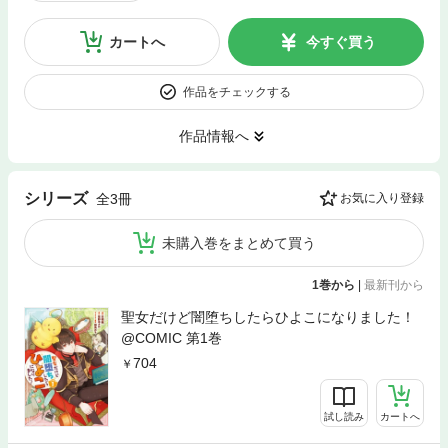
カートへ
今すぐ買う
作品をチェックする
作品情報へ
シリーズ
全3冊
お気に入り登録
未購入巻をまとめて買う
1巻から
|
最新刊から
聖女だけど闇堕ちしたらひよこになりました！
@COMIC 第1巻
704
試し読み
カートへ