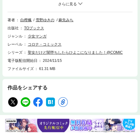
者・雪野ゆきの先生による書き下ろし小説を豪華Ｗ収録！原作小説第２巻
も同日発売！【あらすじ】仲間の勇者に裏切られ、死にかけた聖女が次に
目を覚ますと――「……ぴよ？」小さな黄色いひよこになっていた！聖女
を眷属にすることを企んだ魔王によるうっかりミスであったが、ここから
著者
白樫楓
雪野ゆきの
麻先みち
ひよこのぴよぴよ無双な日々が幕を開ける！持ち前の最強魔法とそのふわ
出版社
TOブックス
もこボディで、魔王やドラゴン宰相、さらにはフェニックスまで、個性豊
かな魔界の仲間たちを次々に骨抜きにしていく。「我がそなたを育てよ
ジャンル
少女マンガ
う」「ぴぴぴっ！」かわいいが止まらない！過保護パパと化した魔王と暴
レーベル
コロナ・コミックス
走ひよこ娘による、ほっこりぴよぴよファンタジー開幕！
シリーズ
聖女だけど闇堕ちしたらひよこになりました！@COMIC
電子版配信開始日
2024/11/15
ファイルサイズ
61.31 MB
作品をシェアする