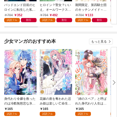
バッドエンド目前のヒ
ヒロイン？聖女？いい
期間限定、第四騎士団
悪党
ロインに転生した私、
え、オールワークスメ
のキッチンメイド～結
先も
今世では恋愛するつも
イドです（誇）！@C
婚したくないので就職
令嬢
704
352
704
492
704
133
7
りがチートな兄が離し
OMIC 第1巻
しました～@COMIC
ラン
試読フル
割引
試読フル
割引
試読フル
割引
試
てくれません！？@C
第1巻【描き下ろし漫
の溺
OMIC 第1巻
画特典付き】
@C
少女マンガのおすすめ本
もっと見る
身代わり令嬢を救った
花嫁の座を奪われた忌
「姉のスペア」と呼ば
大好
のは冷酷無慈悲な氷の
み姫は楽しい亡命生活
れた身代わり人生は、
うお
王子の愛でした１
はじめます！１
今日でやめることにし
１
165
165
165
1
ます～辺境で自由を満
試読フル
試読フル
試読フル
試