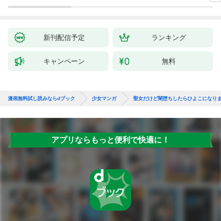
喫中なので、今さら真
の聖女と言われても知
りません！～１
新刊配信予定
ランキング
キャンペーン
無料
漫画無料試し読みならdブック
少女マンガ
聖女だけど闇堕ちしたらひよこになりま
アプリならもっと便利で快適に！