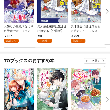
お飾りの皇妃？なにそ
天才錬金術師は気まま
天才錬金術師は気まま
【単
れ天職です！（コミッ
に旅する【分冊版】
に旅する１ ～５００
闇堕
ク）【分冊版】 1
1
年後の世界で目覚めた
なり
187
0
759
0
世界最高の元宮廷錬金
C 
試読フル
無料
試読フル
術師、ポーション作り
で聖女さま扱いされる
～
TOブックスのおすすめ本
もっと見る