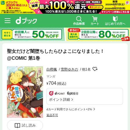
作品検索
カート
はじめての方へ
聖女だけど闇堕ちしたらひよこになりました！
@COMIC 第1巻
白樫楓
雪野ゆきの
他1名
マンガ
704
(税込)
6
pt
獲得
ポイント詳細
dカード利用でさらにポイント+2%
返品不可
試し読み