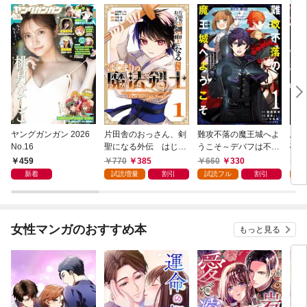
ヤングガンガン 2026
片田舎のおっさん、剣
難攻不落の魔王城へよ
悪役
No.16
聖になる外伝 はじま
うこそ～デバフは不要
破滅
りの魔法剣士 1巻
と勇者パーティーを追
叩き
459
770
385
660
330
7
い出された黒魔導士、
つの
新着
試読増量
割引
試読フル
割引
試
魔王軍の最高幹部に迎
から
えられる～ １巻
にな
ク）
女性マンガのおすすめ本
もっと見る