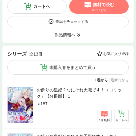
無料で読む
カートへ
08/31まで
作品をチェックする
作品情報へ
シリーズ
全13冊
お気に入り登録
未購入巻をまとめて買う
1巻から
|
最新刊から
お飾りの皇妃？なにそれ天職です！（コミッ
ク）【分冊版】 1
187
1冊無料
カートへ