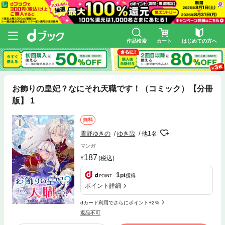
作品検索
カート
はじめての方へ
お飾りの皇妃？なにそれ天職です！（コミック）【分冊
版】 1
無料
雪野ゆきの
ゆき哉
他1名
マンガ
187
(税込)
1
pt
獲得
ポイント詳細
dカード利用でさらにポイント+2%
返品不可