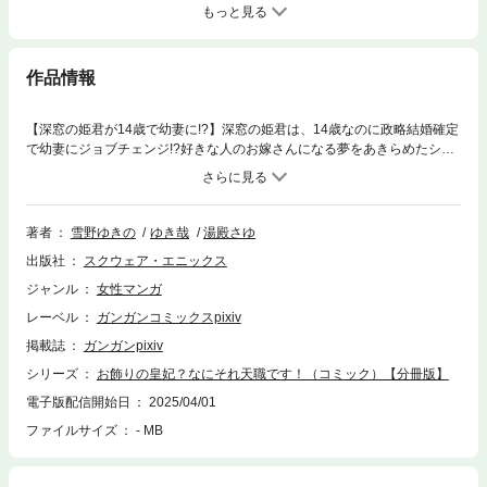
もっと見る
作品情報
【深窓の姫君が14歳で幼妻に!?】深窓の姫君は、14歳なのに政略結婚確定
で幼妻にジョブチェンジ!?好きな人のお嫁さんになる夢をあきらめたシャ
ノンは未来の旦那様がいる帝国に向かう道中、魔獣襲撃で死にかけてしま
う！そして神獣リュカオンに救われた彼女は思いっきり悟った。「やっぱ
命あっての物種よね。なにもしないのに養ってもらえるなんて天職で
は!?」と。そうして、世話焼き神獣にもふもふされながら始まった皇妃生
著者
雪野ゆきの
ゆき哉
湯殿さゆ
活も、なにやらトラブルの連続で――!?※この商品は「お飾りの皇妃？な
出版社
スクウェア・エニックス
にそれ天職です！（コミック）」を1話ごとに分冊したものです。(C)2025
Yukino Yukino (C)2025 Kana Yuki (C)2025 Sayu Yudono
ジャンル
女性マンガ
レーベル
ガンガンコミックスpixiv
掲載誌
ガンガンpixiv
シリーズ
お飾りの皇妃？なにそれ天職です！（コミック）【分冊版】
電子版配信開始日
2025/04/01
ファイルサイズ
- MB