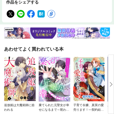
作品をシェアする
あわせてよく買われている本
追放姫は大魔術師に拾
棄てられた元聖女が幸
子育て令嬢、真実の愛
悪役
われる
せになるまで～呪われ
売ります！—契約結婚
ない