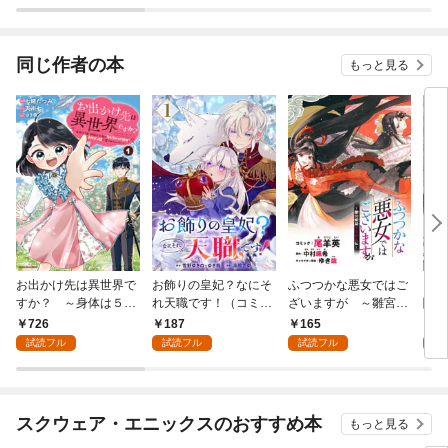
た元天才魔術師様との
相手の呪われた姿が可
同居生活は甘甘すぎて
愛すぎるのですが！？
身が持ちません！！～
—【単話】
【分冊版】
同じ作者の本
もっと見る
お出かけ先は異世界で
お飾りの皇妃？なにそ
ふつつかな悪女ではご
【単
すか？ ～身体は５
れ天職です！（コミッ
ざいますが ～雛宮蝶
闇堕
歳・頭脳は16歳の“な
ク）【分冊版】 1
鼠とりかえ伝～ 連載
なり
726
187
165
0
んちゃって幼女”、美
版: 1
C 
試読フル
試読フル
試読フル
ケメン達に愛されちゅ
う！？～１【電子書店
共通特典イラスト付】
スクウェア・エニックスのおすすめ本
もっと見る