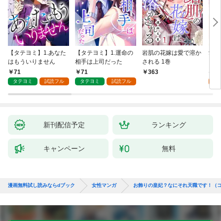
【タテヨミ】1.あなた
【タテヨミ】1.運命の
岩肌の花嫁は愛で溶か
愛し
はもういりません
相手は上司だった
される 1巻
い 
71
71
1
363
タテヨミ
試読フル
タテヨミ
試読フル
試
新刊配信予定
ランキング
キャンペーン
無料
漫画無料試し読みならdブック
女性マンガ
お飾りの皇妃？なにそれ天職です！（