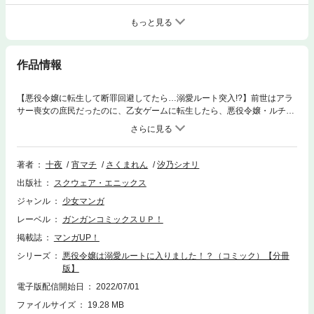
もっと見る
作品情報
【悪役令嬢に転生して断罪回避してたら…溺愛ルート突入!?】前世はアラ
サー喪女の庶民だったのに、乙女ゲームに転生したら、悪役令嬢・ルチア
ーナになっていた。このままだと待っているのは、断罪イベントで追放さ
れる絶望的な未来…それはまずい！断罪イベントを避けるため、恋愛攻略
対象キャラを全員回避で、今世もおとなしく過ごします！なのに、どうし
てみんな寄ってくるの？控えめに過ごしたいのに、まわりがほっといてく
著者
十夜
宵マチ
さくまれん
汐乃シオリ
れません！恋愛経験ゼロなのに溺愛ルート突入!?そんな愛され展開、つい
出版社
スクウェア・エニックス
ていけない―――！「次にくるライトノベル大賞2021」で入賞した人気シ
リーズ、ついにコミカライズ化！※この商品は「悪役令嬢は溺愛ルートに
ジャンル
少女マンガ
入りました！？（コミック）」を1話ごとに分冊したものです。(C)2022 T
レーベル
ガンガンコミックスＵＰ！
ouya(C)2022 Yoimachi (C)2022 Ren Sakuma (C)2022 Shiori Shiono
掲載誌
マンガUP！
シリーズ
悪役令嬢は溺愛ルートに入りました！？（コミック）【分冊
版】
電子版配信開始日
2022/07/01
ファイルサイズ
19.28 MB