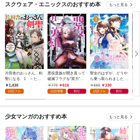
スクウェア・エニックスのおすすめ本
もっと見る
片田舎のおっさん、剣
悪役貴族が開き直って
聖女のはずが、どうや
漆
聖になる 1 ～ただ
破滅フラグを“実力”で
ら乗っ取られました 1
仲間
の田舎の剣術師範だっ
叩き折っていたら、い
巻
ので
1,430
770
616
660
330
6
たのに、大成した弟子
つの間にかヒロイン達
ます
試読フル
試読増量
割引
試読フル
割引
試
たちが俺を放ってくれ
から英雄視されるよう
ない件～
になった件（コミッ
ク） 1巻
少女マンガのおすすめ本
もっと見る