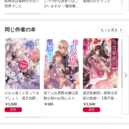
転移先は薬師が少ない
ふつつかな悪女ではご
薬屋のひとりごと
離婚
世界でした
ざいますが ～雛宮蝶鼠
に、
とりかえ伝～
され
版）
同じ作者の本
もっと見る
だから違うと言ってる
捨てられ男爵令嬢は黒
後宮歌劇団～星降る宮
貴方
でしょう 貧乏伯爵令
騎士様のお気に入り
廷の歌姫～【電子版限
い」
嬢ですが訳あって大富
連載版: 1
定書き下ろしSS付】
たの
1,540
1,540
165
8
豪侯爵様の契約妻にな
た私
新着
新着
りました【特典SS
され
付】
版】