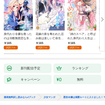
身代わり令嬢を救った
花嫁の座を奪われた忌
「姉のスペア」と呼ば
大好
のは冷酷無慈悲な氷の
み姫は楽しい亡命生活
れた身代わり人生は、
うお
王子の愛でした１
はじめます！１
今日でやめることにし
１
165
165
165
1
ます～辺境で自由を満
試読フル
試読フル
試読フル
試
喫中なので、今さら真
の聖女と言われても知
りません！～１
新刊配信予定
ランキング
キャンペーン
無料
漫画無料試し読みならdブック
少女マンガ
悪役令嬢は溺愛ルートに入りました！