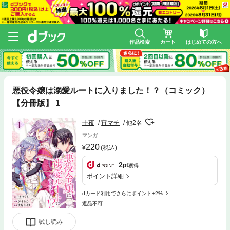
作品検索
カート
はじめての方へ
悪役令嬢は溺愛ルートに入りました！？（コミック）
【分冊版】 1
十夜
宵マチ
他2名
マンガ
220
(税込)
2
pt
獲得
ポイント詳細
dカード利用でさらにポイント+2%
返品不可
試し読み