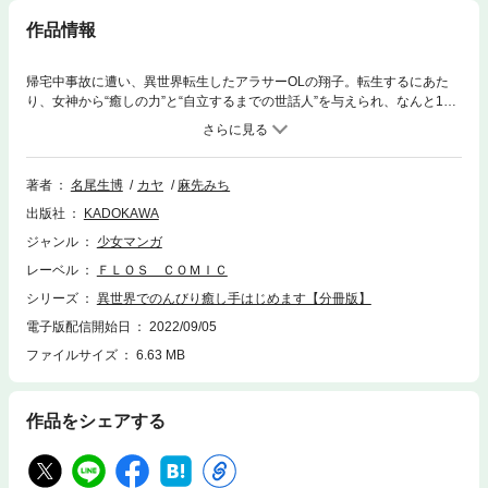
作品情報
帰宅中事故に遭い、異世界転生したアラサーOLの翔子。転生するにあた
り、女神から“癒しの力”と“自立するまでの世話人”を与えられ、なんと10
歳の姿から再スタートすることに……。転生先で目が覚めた祥子は、瀕死
のところをイケメン狩人・ファルコに拾われる。ファルコが“自立するまで
の世話人”だと直感した翔子は、彼と二人で暮らすことを決めるが……さぁ
大変！ファルコの溺愛っぷりは、誰にも止められないほどで――!?スライ
著者
名尾生博
カヤ
麻先みち
ム狩りに薬草採取、治癒師の勉強をしながら、過保護で翔子に甘いファル
出版社
KADOKAWA
コと第二の人生を楽しもうと思います！WEB発の大人気異世界スローライ
フ・ファンタジー、コミカライズ☆ 分冊版第1弾。※本作品は単行本を分
ジャンル
少女マンガ
割したもので、本編内容は同一のものとなります。重複購入にご注意くだ
レーベル
ＦＬＯＳ ＣＯＭＩＣ
さい。
シリーズ
異世界でのんびり癒し手はじめます【分冊版】
電子版配信開始日
2022/09/05
ファイルサイズ
6.63 MB
作品をシェアする