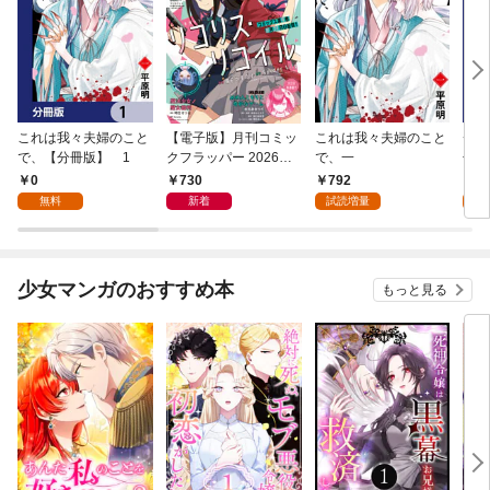
これは我々夫婦のこと
【電子版】月刊コミッ
これは我々夫婦のこと
チェ
で、【分冊版】 1
クフラッパー 2026年9
で、一
冊版
月号
0
730
792
0
無料
新着
試読増量
少女マンガのおすすめ本
もっと見る