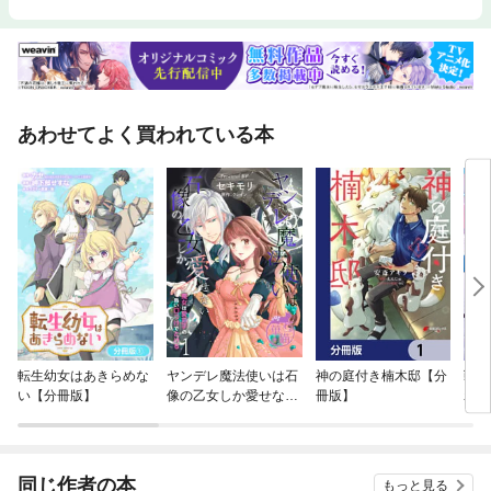
あわせてよく買われている本
転生幼女はあきらめな
ヤンデレ魔法使いは石
神の庭付き楠木邸【分
戦場
い【分冊版】
像の乙女しか愛せない
冊版】
わり
魔女は愛弟子の熱い口
こと
づけでとける 【短編】
今は
版
同じ作者の本
もっと見る