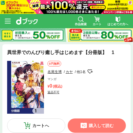
作品検索
カート
はじめての方へ
異世界でのんびり癒し手はじめます【分冊版】 1
0円無料
名尾生博
カヤ
他1名
マンガ
0
(税込)
返品不可
カートへ
購入して読む