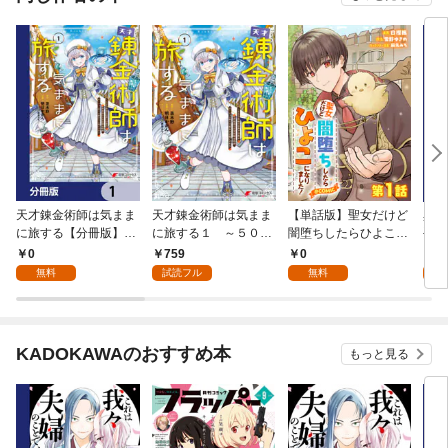
天才錬金術師は気まま
天才錬金術師は気まま
【単話版】聖女だけど
異世
に旅する【分冊版】
に旅する１ ～５００
闇堕ちしたらひよこに
手は
1
年後の世界で目覚めた
なりました！@COMI
版】
0
759
0
0
世界最高の元宮廷錬金
C 第1話
無料
試読フル
無料
術師、ポーション作り
で聖女さま扱いされる
～
KADOKAWAのおすすめ本
もっと見る