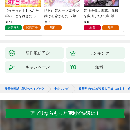
【タテヨミ】1.あんた
絶対に死ぬモブ悪役令
死神令嬢は黒幕お兄様
レベ
私のことを好きだった
嬢は初恋がしたい 第1
を救済したい 第1話
なり
の？
話
71
0
0
0
タテヨミ
試読フル
無料
新着
無料
新刊配信予定
ランキング
キャンペーン
無料
漫画無料試し読みならdブック
少女マンガ
異世界でのんびり癒し手はじめます【
アプリならもっと便利で快適に！