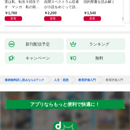
実は私、転生９回生で
自閉スペクトラム症者
旧約聖書を読み解く
すご
す マンガ 私の前世
が小説をめぐって語り
版 
物語
あう
らす
1,760
2,200
1,540
1,
新着
新着
新着
新刊配信予定
ランキング
キャンペーン
無料
漫画無料試し読みならdブック
人文・思想
教育評価入門
教育評価入門
アプリならもっと便利で快適に！