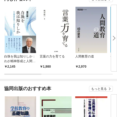
白珠を我は知りしか：
言葉の力を育てる
人間教育の道
信頼
わが精神形成と人間教
コが
育の道
知表
2,145
1,980
2,970
2,
協同出版のおすすめ本
もっと見る