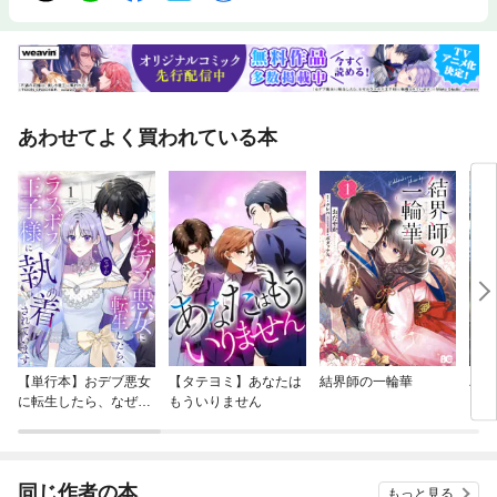
あわせてよく買われている本
【単行本】おデブ悪女
【タテヨミ】あなたは
結界師の一輪華
バッ
に転生したら、なぜか
もういりません
ロイ
ラスボス王子様に執着
今世
されています
りが
てく
OMI
同じ作者の本
もっと見る