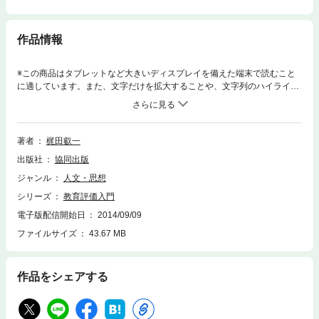
作品情報
※この商品はタブレットなど大きいディスプレイを備えた端末で読むこと
に適しています。また、文字だけを拡大することや、文字列のハイライ
ト、検索、辞書の参照、引用などの機能が使用できません。子どもたちに
的確な指導と援助を行うための評価は、いかにして為されるべきか。評価
は「嫌なこと」ではあるが、学習を積み上げていこうとするならば、そし
て的確な指導や援助を行おうとするならばどこかで必ずやらなければなら
著者
梶田叡一
ない。「学びと育ちの確かめ」のために不可欠な教育評価を体系的・総合
出版社
協同出版
的に分析した教育評価入門書。
ジャンル
人文・思想
シリーズ
教育評価入門
電子版配信開始日
2014/09/09
ファイルサイズ
43.67 MB
作品をシェアする