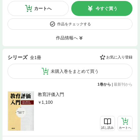
カートへ
今すぐ買う
作品をチェックする
作品情報へ
シリーズ
全1冊
お気に入り登録
未購入巻をまとめて買う
1巻から
|
最新刊から
教育評価入門
1,100
試し読み
カートへ