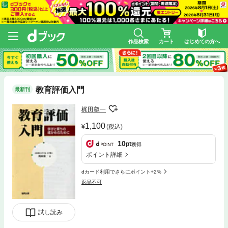
作品検索
カート
はじめての方へ
教育評価入門
最新刊
梶田叡一
1,100
(税込)
10
pt
獲得
ポイント詳細
dカード利用でさらにポイント+2%
返品不可
試し読み