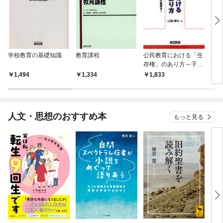
学校教育の基礎知識
教育課程
公民教育における「生
「教
存権」のあり方～子ど
望 
もに願い・自律意志を
1,494
1,334
1,833
1,
育む教育を～
人文・思想のおすすめ本
もっと見る