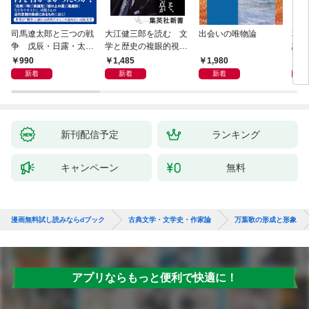
司馬遼太郎と三つの戦
大江健三郎を読む 文
出会いの唯物論
本当
争 戊辰・日露・太平
学と歴史の複眼的視点
話）
洋
から
990
1,485
1,980
1,
新着
新着
新着
新刊配信予定
ランキング
キャンペーン
無料
漫画無料試し読みならdブック
古典文学・文学史・作家論
万葉歌の形成と形象
アプリならもっと便利で快適に！