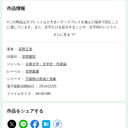
作品情報
※この商品はタブレットなど大きいディスプレイを備えた端末で読むこと
に適しています。また、文字だけを拡大することや、文字列のハイライ
ト、検索、辞書の参照、引用などの機能が使用できません。古代の和歌が
形成される過程を、古謡歌や挽歌、叙景歌、伝説歌などの万葉歌のそれぞ
れの表現に即して文学史の視点から明らかにする。また、言語表現として
表れた作品の詩的形象を長歌、短歌に分けて探る。26編の論文を収録。
著者
高野正美
出版社
笠間書院
ジャンル
古典文学・文学史・作家論
レーベル
笠間叢書
シリーズ
万葉歌の形成と形象
電子版配信開始日
2014/11/25
ファイルサイズ
66.09 MB
作品をシェアする