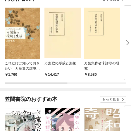
これだけは知っておき
万葉歌の形成と形象
万葉集作者未詳歌の研
これ
たい 万葉集の環境と
究
たい
生活
生活
1,760
14,417
8,580
1,
笠間書院のおすすめ本
もっと見る