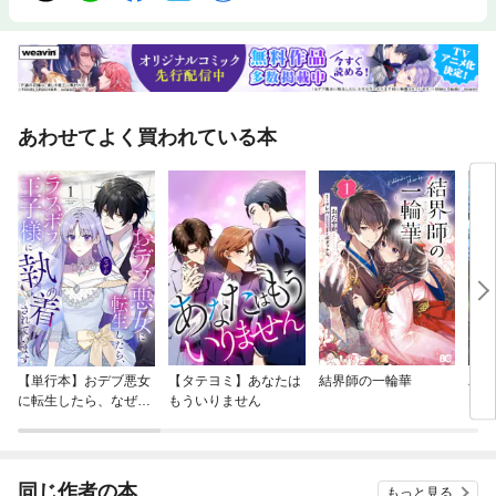
あわせてよく買われている本
【単行本】おデブ悪女
【タテヨミ】あなたは
結界師の一輪華
バッ
に転生したら、なぜか
もういりません
ロイ
ラスボス王子様に執着
今世
されています
りが
てく
OMI
同じ作者の本
もっと見る