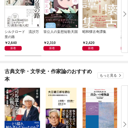
シルクロード 流沙万
笹公人の妄想短歌天国
昭和懐古奇譚集
流行
里の路
語
2,640
2,310
2,420
2,
新着
新着
新着
古典文学・文学史・作家論のおすすめ
もっと見る
本