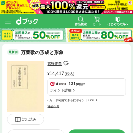
作品検索
カート
はじめての方へ
万葉歌の形成と形象
最新刊
高野正美
14,417
(税込)
131
pt
獲得
ポイント詳細
dカード利用でさらにポイント+2%
返品不可
試し読み