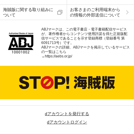
海賊版に関する取り組みに
お客さまのご利用端末から
ついて
の情報の外部送信について
ABJマークは、この電子書店・電子書籍配信サービス
が、著作権者からコンテンツ使用許諾を得た正規版配
信サービスであることを示す登録商標（登録番号 第
6091713号）です。
ABJマークの詳細、ABJマークを掲示しているサービス
の一覧はこちら
→
https://aebs.or.jp/
dアカウントを発行する
dアカウントログイン