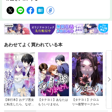
あわせてよく買われている本
【単行本】おデブ悪女
【タテヨミ】あなたは
【タテヨミ】クロユ
病弱
に転生したら、なぜか
もういりません
リ〜復讐サークル〜
が、
ラスボス王子様に執着
ぎて