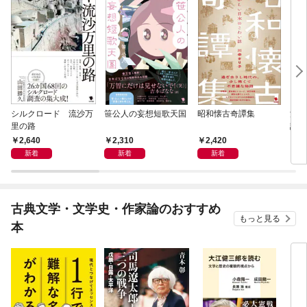
シルクロード 流沙万
笹公人の妄想短歌天国
昭和懐古奇譚集
流行
里の路
語
2,640
2,310
2,420
2,
新着
新着
新着
古典文学・文学史・作家論のおすすめ
もっと見る
本