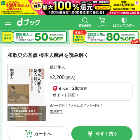
作品検索
カート
はじめての方へ
和歌史の基点 柿本人麻呂を読み解く
藤川隼人
2,200
(税込)
20
pt
獲得
ポイント詳細
dカード利用でさらにポイント+2%
返品不可
カートへ
今すぐ買う