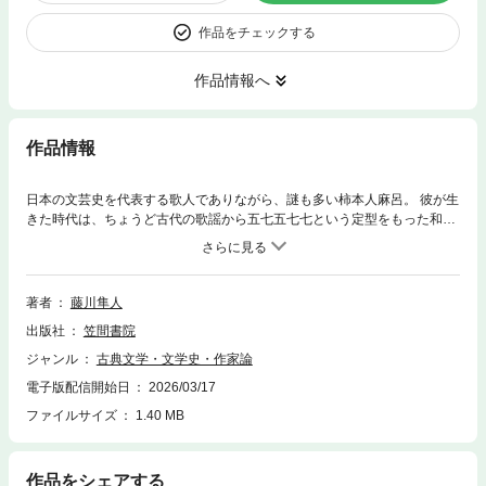
作品をチェックする
作品情報へ
作品情報
日本の文芸史を代表する歌人でありながら、謎も多い柿本人麻呂。 彼が生
きた時代は、ちょうど古代の歌謡から五七五七七という定型をもった和歌
が確立され、一方で漢字という外来の文字を使った表現が成立するとい
う、文芸における大きな変化の時期だった。 実は人麻呂こそ、作品を通じ
てそうした変化を先導し、和歌表現の幅を大きく広げた立役者だったので
は？ 本書ではそんな考えに立ち、人麻呂の和歌を掘り下げることで、和歌
著者
藤川隼人
史の発展に果たした重要な役割や歌人としての実像に迫る。
出版社
笠間書院
ジャンル
古典文学・文学史・作家論
電子版配信開始日
2026/03/17
ファイルサイズ
1.40 MB
作品をシェアする