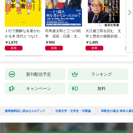
１行で難解な名著がわ
司馬遼太郎と三つの戦
大江健三郎を読む 文
出会
かる本 現代とつなげて
争 戊辰・日露・太平
学と歴史の複眼的視点
エッセンスをつかむ50
洋
から
1,870
990
1,485
1,
冊
新着
新着
新着
新刊配信予定
ランキング
キャンペーン
無料
漫画無料試し読みならdブック
古典文学・文学史・作家論
和歌史の基点 柿本人麻