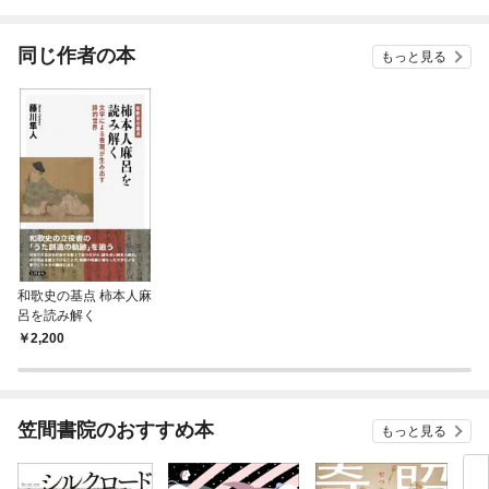
されています
たち
ね！
同じ作者の本
もっと見る
和歌史の基点 柿本人麻
呂を読み解く
2,200
笠間書院のおすすめ本
もっと見る