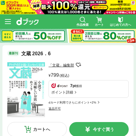
作品検索
カート
はじめての方へ
文蔵 2026．6
最新刊
「文蔵」編集部
799
(税込)
7
pt
獲得
ポイント詳細
dカード利用でさらにポイント+2%
返品不可
カートへ
今すぐ買う