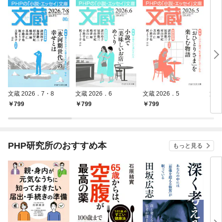
文蔵 2026．7・8
文蔵 2026．6
文蔵 2026．5
文蔵
799
799
799
7
PHP研究所のおすすめ本
もっと見る