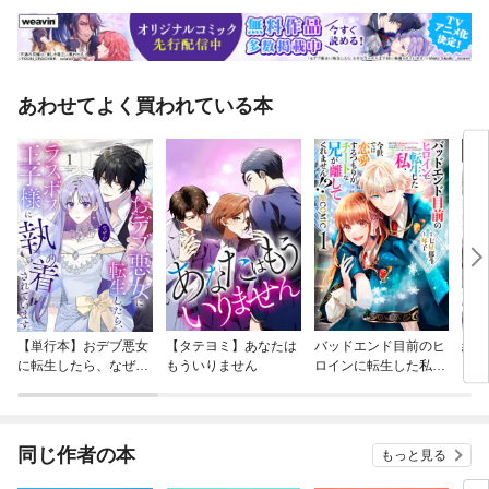
あわせてよく買われている本
【単行本】おデブ悪女
【タテヨミ】あなたは
バッドエンド目前のヒ
結界
に転生したら、なぜか
もういりません
ロインに転生した私、
ラスボス王子様に執着
今世では恋愛するつも
されています
りがチートな兄が離し
てくれません！？@C
OMIC
同じ作者の本
もっと見る