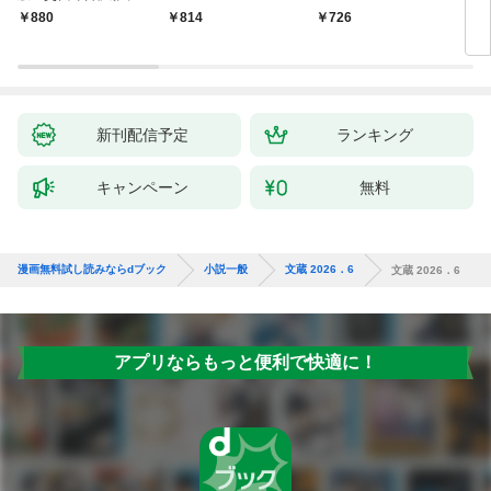
聞（1）～
880
814
726
9
新刊配信予定
ランキング
キャンペーン
無料
漫画無料試し読みならdブック
小説一般
文蔵 2026．6
文蔵 2026．6
アプリならもっと便利で快適に！