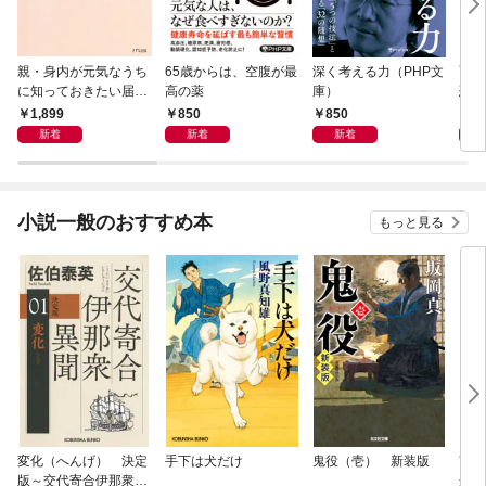
親・身内が元気なうち
65歳からは、空腹が最
深く考える力（PHP文
面白
に知っておきたい届
高の薬
庫）
恐竜
出・手続きの準備（き
1,899
850
850
9
ずな出版）
新着
新着
新着
小説一般のおすすめ本
もっと見る
変化（へんげ） 決定
手下は犬だけ
鬼役（壱） 新装版
南町
版～交代寄合伊那衆異
舟の