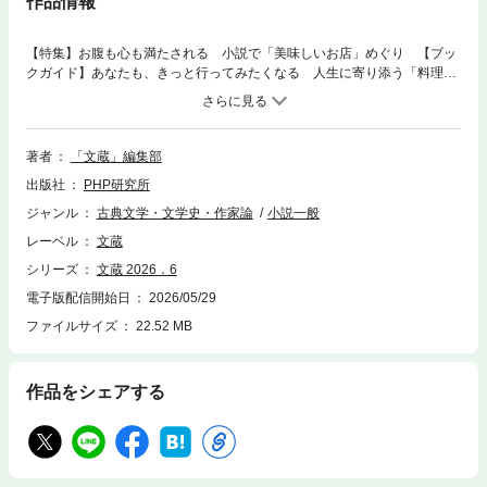
作品情報
【特集】お腹も心も満たされる 小説で「美味しいお店」めぐり 【ブッ
クガイド】あなたも、きっと行ってみたくなる 人生に寄り添う「料理と
店」は、この物語にある・・・・・・藤田香織 挫折から立ち直るための
勇気をくれる料理たち／人生の哀歓を織り込んだ、味わい深いお店へ／心
身に沁みる、ほっこりご飯をどうぞ／一度は味わいたい、魅惑の一品はこ
こにある／旅行・散歩のお供に最適！ 地域に根差す数々の名店／「食」
著者
「文蔵」編集部
について見つめ直したいのなら・・・・・・ 【食と人生のアンソロジー
出版社
PHP研究所
『食べて、寝て、しあわせ？』簡単ガイド】 【PHPのおすすめ「美味し
いお店」小説】 【連載小説】●諸田玲子 家康の女神2 英勝院の出自を
ジャンル
古典文学・文学史・作家論
小説一般
調べる過程で遠山金四郎と知り合った南畝の娘・豊は。 ●福澤徹三 あ
レーベル
文蔵
ねご酒3 撮影を拒否したことで、小鈴の店がネット界隈で炎上してしま
い・・・・・・。 ●村山早紀 天使の箱4 漫画家の梢は、フランスへの
シリーズ
文蔵 2026．6
出発の前、羽田空港で途方に暮れていた。 ●嶋津輝 あまあま7 久々に
電子版配信開始日
2026/05/29
実家に帰った善吉を待っていたのは、番頭の意外な提案だった。 ●真山
ファイルサイズ
22.52 MB
仁 ヘキサグラム8 ジョージ古瀬は、新型爆弾の部外秘資料を写し取
り、研究室を後にした。 ●小路幸也 隼ビルヂング8 柊弥は、殺人現場
の床材だった木材で、ギターを製作することになった。 ●梶よう子 キ
ネマの夜明け13 ついに京都にも空襲が・・・・・・。戦争終結の話をあ
作品をシェアする
る人から耳にした加世は。 【話題の著者に聞く】●小原晩『風を飼う方
法』エッセイと違って、小説には真実しか書けない