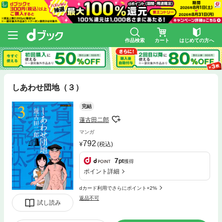
作品検索
カート
はじめての方へ
しあわせ団地（３）
完結
蓮古田二郎
マンガ
792
(税込)
7
pt
獲得
ポイント詳細
dカード利用でさらにポイント+2%
返品不可
試し読み