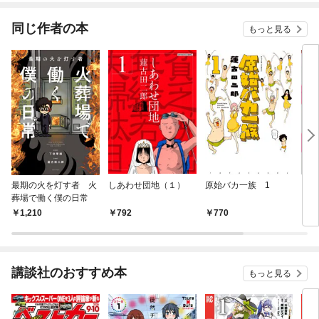
同じ作者の本
もっと見る
最期の火を灯す者 火
しあわせ団地（１）
原始バカ一族 1
しみ
葬場で働く僕の日常
1,210
792
770
5
講談社のおすすめ本
もっと見る