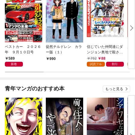
ベストカー ２０２６
徒然チルドレン カラ
信じていた仲間達にダ
魔女
年 ９月１０日号
ー版（１）
ンジョン奥地で殺され
かけたがギフト『無限
589
792
88
7
990
ガチャ』でレベル９９
新着
試読フル
割引
試
９９の仲間達を手に入
れて元パーティーメン
バーと世界に復讐＆
『ざまぁ！』します！
青年マンガのおすすめ本
もっと見る
（１）