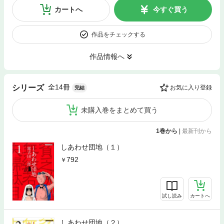
カートへ
今すぐ買う
作品をチェックする
作品情報へ
全14冊
シリーズ
お気に入り登録
完結
未購入巻をまとめて買う
1巻から
|
最新刊から
しあわせ団地（１）
792
試し読み
カートへ
しあわせ団地（２）