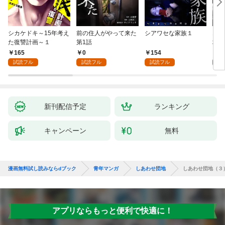
シカケドキ～15年考え
前の住人がやって来た
シアワセな家族１
16
た復讐計画～１
第1話
地獄
165
0
154
1
試読フル
試読フル
試読フル
試
新刊配信予定
ランキング
キャンペーン
無料
漫画無料試し読みならdブック
青年マンガ
しあわせ団地
しあわせ団地（３
アプリならもっと便利で快適に！