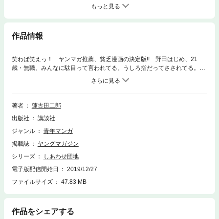
もっと見る
作品情報
笑わば笑えっ！ ヤンマガ推薦、貧乏漫画の決定版!! 野田はじめ、21
歳・無職。みんなに駄目って言われてる。うしろ指だってさされてる。け
れどオレには妻（さなえ）がいる！ 貧乳だけど、当年とって19歳。天下
御免の幼な妻だ。ヘッポコだけれど、カワイイ犬だって飼ってんだ！ ど
んなモンだい、ざまぁ見ろ!! どうせ駄目ならどこまでも。「黙殺サン
タ」に「ダルマ侍」他、12話収録。負け犬の遠吠えが響き渡る第3巻。
著者
蓮古田二郎
出版社
講談社
ジャンル
青年マンガ
掲載誌
ヤングマガジン
シリーズ
しあわせ団地
電子版配信開始日
2019/12/27
ファイルサイズ
47.83 MB
作品をシェアする