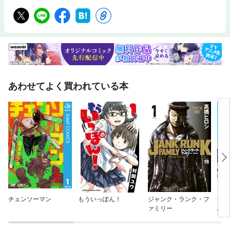
あわせてよく買われている本
チェンソーマン
もういっぽん！
ジャンク・ランク・フ
平凡
ァミリー
ふも