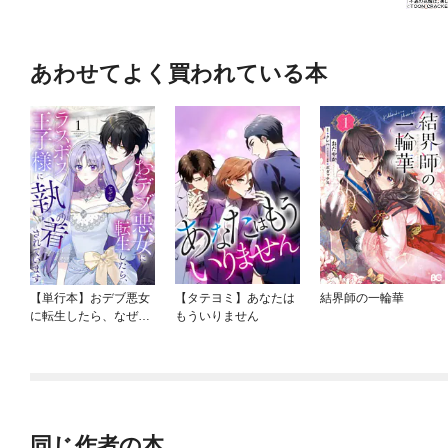
あわせてよく買われている本
【単行本】おデブ悪女
【タテヨミ】あなたは
結界師の一輪華
に転生したら、なぜか
もういりません
ラスボス王子様に執着
されています
同じ作者の本