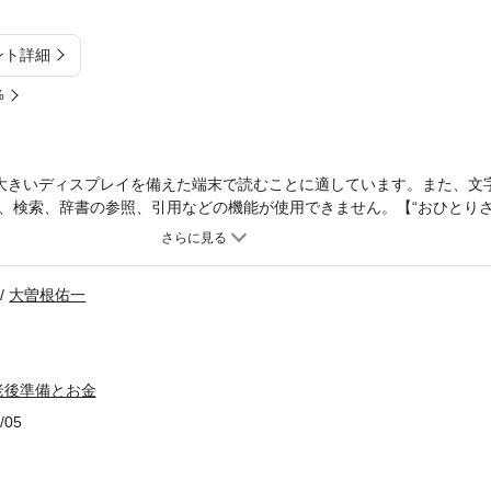
ント詳細
%
大きいディスプレイを備えた端末で読むことに適しています。また、文
、検索、辞書の参照、引用などの機能が使用できません。【“おひとりさ
ります！】すべての人に対して老後の不安はつきませんが、“おひとりさ
たらどうしよう？」「ボケたらどうしよう？」「いくらかかるの？」な
院や介護が必要になったとき、認知症になったとき、死んでしまった後
大曽根佑一
行わなければなりません。本書は、これらの不安を取り除くための本で
り外しができる別冊「おひとりさま安心ノート」がついています。※【
。本編の後に続きます。医療・介護が必要になったときは急を要するこ
おくべき事柄を記録しておくノートが必須です。【図解やイラストを多
老後準備とお金
行動できるように図解やイラストを多用しています。【監修者が士業の
、行政書士、司法書の資格を持つ専門家の方々を監修者に迎え、プロの
/05