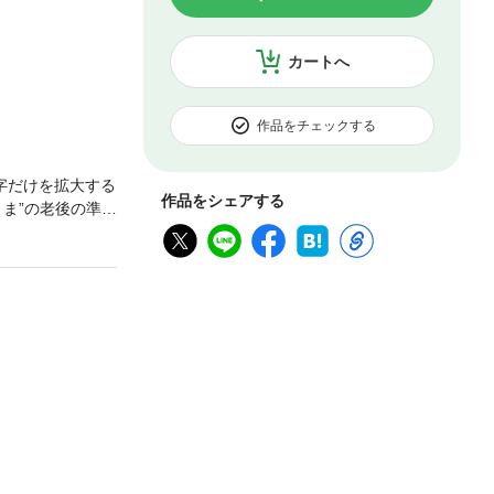
カートへ
作品をチェックする
字だけを拡大する
作品をシェアする
ま”の老後の準
ま”は、さらに切
ど老後の不安で
など、頼れる家
す。【別冊 お
ご注意】電子版の
とが少なくあり
用】本書は、こ
専門家集団】本
意見を集結して