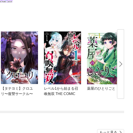
【タテヨミ】クロユ
レベル1から始まる召
薬屋のひとりごと
リ〜復讐サークル〜
喚無双 THE COMIC
もっと見る