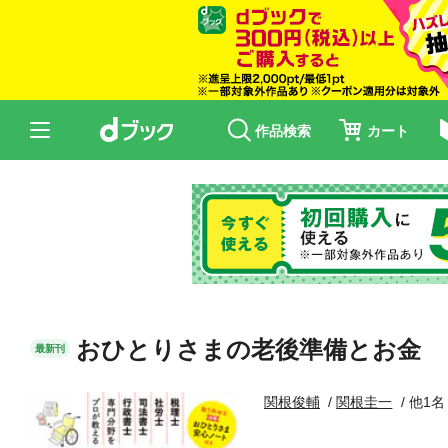
作品検索
カート
おひとりさまの老後準備とお金
最新刊
関根俊輔
関根圭一
他1名