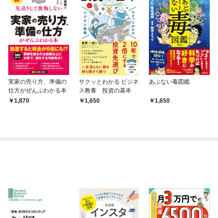
実家の売り方、準備の
サクッとわかる ビジネ
あぶない毒図鑑
仕方がぜんぶわかる本
ス教養 投資の基本
1,870
1,650
1,650