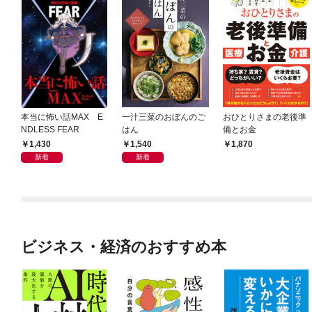
本当に怖い話MAX E
一汁三菜のおぼんのご
おひとりさまの老後準
NDLESS FEAR
はん
備とお金
1,430
1,540
1,870
新着
新着
ビジネス・経済のおすすめ本