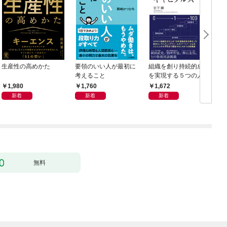
生産性の高めかた
要領のいい人が最初に
組織を創り持続的成長
考えること
を実現する５つの人資
本 リーダーシップ・
1,980
1,760
1,672
キャピタルズ
新着
新着
新着
無料