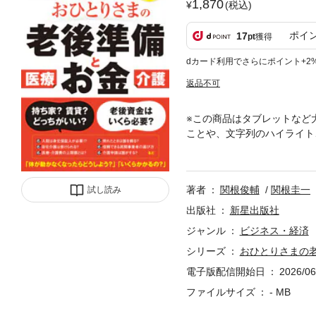
1,870
(税込)
ポイ
17
pt
獲得
dカード利用でさらにポイント+2
返品不可
※この商品はタブレットなど
ことや、文字列のハイライト
備、お金のことがぜんぶわか
実です。「体が動かなくなっ
いっぱいです。たとえば、入
著者
関根俊輔
関根圭一
試し読み
族がいないために自分一人で
ひとりさま安心ノート付】取
出版社
新星出版社
別冊は取り外しができません
ジャンル
ビジネス・経済
ません。そのため、整理して
シリーズ
おひとりさまの
れらのことが、すぐに理解・
書は税理士、社会保険労務士
電子版配信開始日
2026/06
います。
ファイルサイズ
- MB