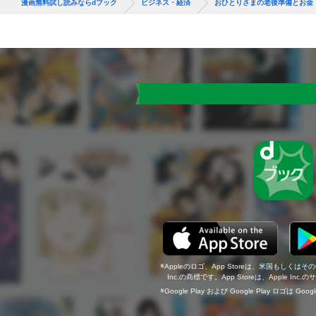
漫画無料試し読みならdブック
ビジネス・経済
おひとりさまの老後準備とお金
Appleのロゴ、App Storeは、米国もしくはそ
Inc.の商標です。App Storeは、Apple In
Google Play および Google Play ロゴは Go