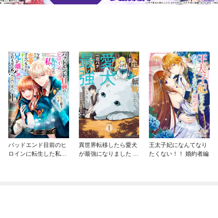
バッドエンド目前のヒ
異世界転移したら愛犬
王太子妃になんてなり
ロインに転生した私、
が最強になりました ～
たくない！！ 婚約者編
今世では恋愛するつも
シルバーフェンリルと
りがチートな兄が離し
俺が異世界暮らしを始
てくれません！？@C
めたら～ THE COMIC
OMIC