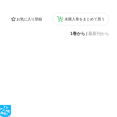
お気に入り登録
未購入巻をまとめて買う
1巻から
|
最新刊から