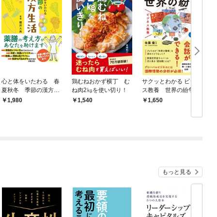
心と体をいたわる 春
鶏むねおかず横丁 む
サクッとわかる ビジネ
夏秋冬 季節の漢方生
ね肉2㎏を使い切り！
ス教養 世界の紛争
活
1,980
1,540
1,650
もっと見る