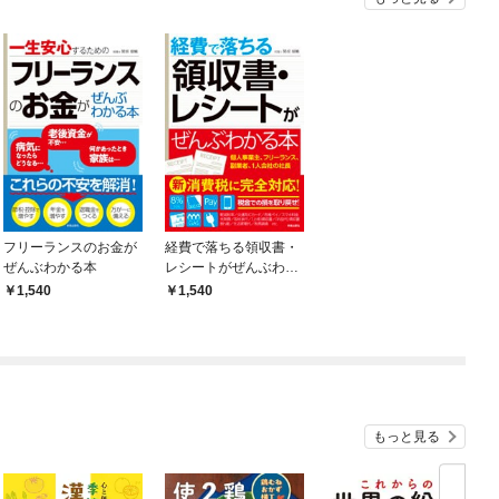
フリーランスのお金が
経費で落ちる領収書・
ぜんぶわかる本
レシートがぜんぶわか
る本
1,540
1,540
もっと見る