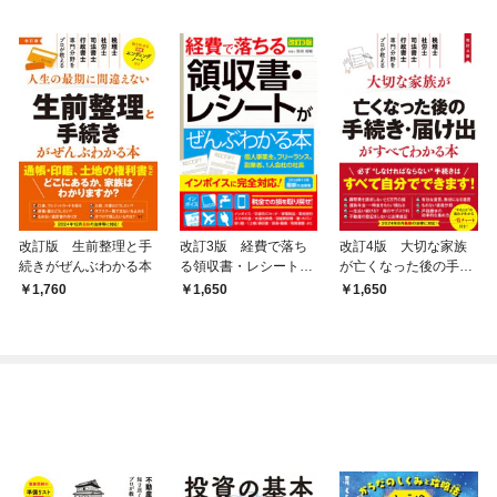
改訂版 生前整理と手
改訂3版 経費で落ち
改訂4版 大切な家族
続きがぜんぶわかる本
る領収書・レシートが
が亡くなった後の手続
ぜんぶわかる本
き・届け出がすべてわ
1,760
1,650
1,650
かる本