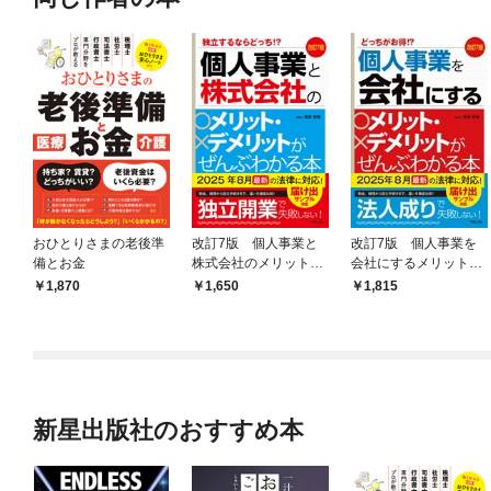
おひとりさまの老後準
改訂7版 個人事業と
改訂7版 個人事業を
備とお金
株式会社のメリット・
会社にするメリット・
デメリットがぜんぶわ
デメリットがぜんぶわ
1,870
1,650
1,815
かる本
かる本
新星出版社のおすすめ本