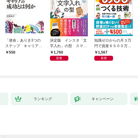
「使命」ありき3つの
決定版 インスタ「文
知識ゼロからの月３万
ステップ キャリアの
字入れ」の型 スマホ
円で資産６５００万円
成功とは何か
１画面で心をつかむ
つくる技術
1,760
1,567
550
「言葉のテンプレー
新着
新着
ト」
ランキング
キャンペーン