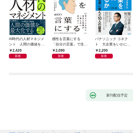
AI時代の人材マネジメ
感性を言葉にする
パナソニック コネク
ント 人間の価値を最
「自分の言葉」で生き
ト 大企業をいかに変
大化する条件
るための教科書
えるか
2,420
2,090
2,200
新着
新着
新着
新刊配信予定