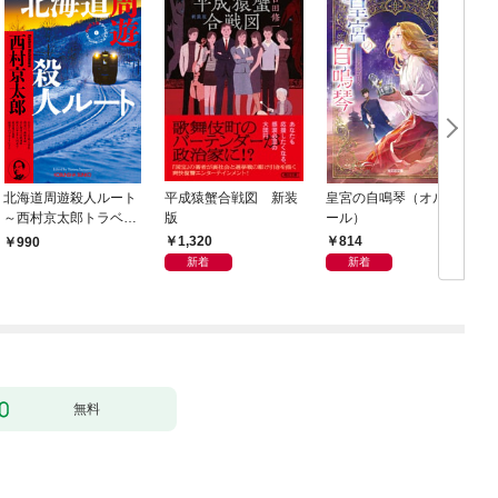
北海道周遊殺人ルート
平成猿蟹合戦図 新装
皇宮の自鳴琴（オルゴ
～西村京太郎トラベル
版
ール）
ミステリー・セレクシ
1,320
814
990
ョン（1）～
新着
新着
無料