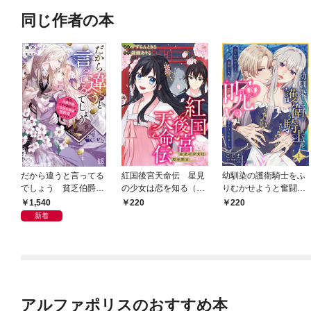
同じ作者の本
だから違うと言ってる
紅国後宮天命伝 星見
幼馴染の護衛騎士をふ
でしょう 貧乏伯爵令
の少女は恋を知る（分
りむかせようと奮闘し
嬢ですが訳あって大富
冊版）第１話
たら、呪いをかけられ
1,540
220
220
豪侯爵様の契約妻にな
ました【第１話】
新着
りました【特典SS付】
アルファポリスのおすすめ本