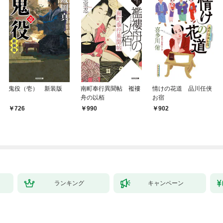
鬼役（壱） 新装版
南町奉行異聞帖 襤褸
情けの花道 品川任侠
舟の以栢
お宿
726
990
902
ランキング
キャンペーン