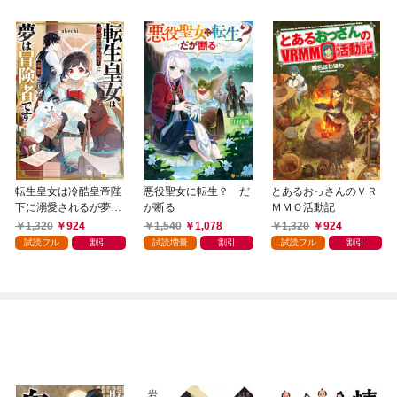
転生皇女は冷酷皇帝陛
悪役聖女に転生？ だ
とあるおっさんのＶＲ
下に溺愛されるが夢は
が断る
ＭＭＯ活動記
冒険者です！
1,320
924
1,540
1,078
1,320
924
試読フル
割引
試読増量
割引
試読フル
割引