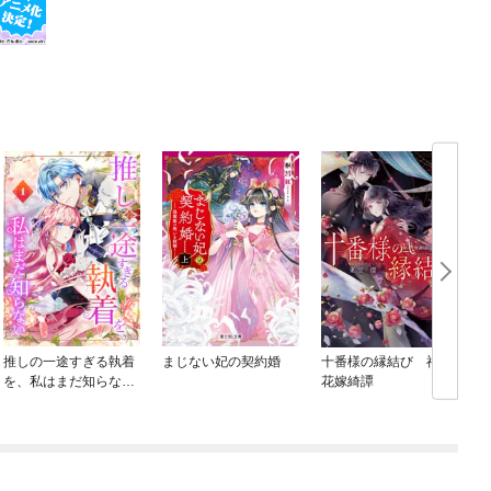
推しの一途すぎる執着
まじない妃の契約婚
十番様の縁結び 神在
を、私はまだ知らない
花嫁綺譚
【単行本版】