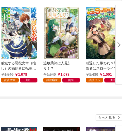
破滅する悪役女帝（推
追放薬師は人見知
引退した嫌われＳ級冒
し）の婚約者に転生し
り！？
険者はスローライフに
ました。
浸りたいのに！ 気が
1,540
1,078
1,540
1,078
1,430
1,001
付いたら辺境が世界最
試読増量
割引
試読増量
割引
試読フル
割引
強の村になっていまし
た
もっと見る