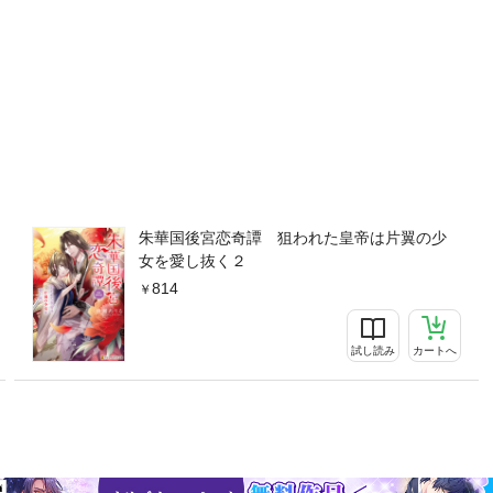
朱華国後宮恋奇譚 狙われた皇帝は片翼の少
女を愛し抜く２
814
試し読み
カートへ