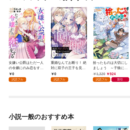
女嫌い公爵はただ一人
重婚なんてお断り！ 絶
拾ったものは大切にし
の令嬢にのみ恋をする
対に双子の王子を見分
ましょう ～子狼に気
（分冊版）第１話
けてみせます！（分冊
に入られた男の転移物
0
0
1,320
924
版） 第１話
語～
試読フル
試読フル
試読フル
割引
小説一般のおすすめ本