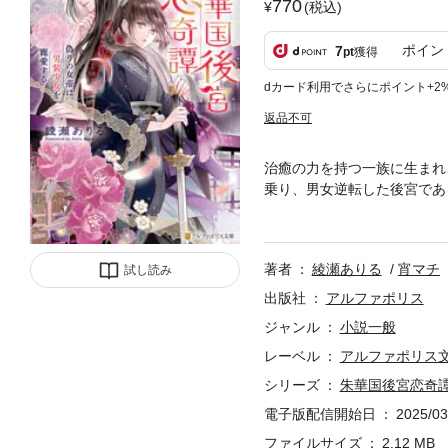
770
(税込)
ポイン
7
pt
獲得
dカード利用でさらにポイント+2
返品不可
治癒の力を持つ一族に生まれ
乗り、男女逆転した後宮であ
のふりをしている男性である
『女帝のお気に入り』となる
著者
綾瀬ありる
宵マチ
試し読み
出版社
アルファポリス
ジャンル
小説一般
レーベル
アルファポリス
シリーズ
朱華国後宮恋奇
電子版配信開始日
2025/03
ファイルサイズ
2.12 MB