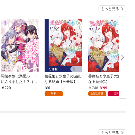
もっと見る
悪役令嬢は溺愛ルート
薔薇姫と氷皇子の波乱
薔薇姫と氷皇子の波乱
に入りました！？（コ
なる結婚【分冊版】
なる結婚(1)
ミック）【分冊版】 1
1
0
748
99
220
無料
試読増量
割引
もっと見る