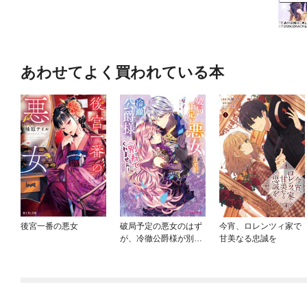
あわせてよく買われている本
後宮一番の悪女
破局予定の悪女のはず
今宵、ロレンツィ家で
が、冷徹公爵様が別れ
甘美なる忠誠を
てくれません！