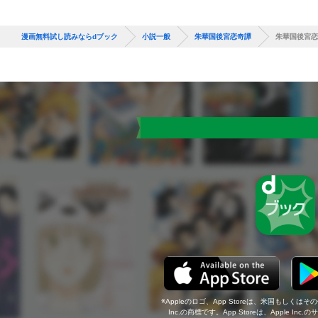
漫画無料試し読みならdブック
小説一般
朱華国後宮恋奇譚
朱華国後宮恋
Appleのロゴ、App Storeは、米国もしくはそ
Inc.の商標です。App Storeは、Apple In