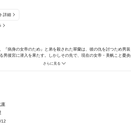
ト詳細
%
、『病身の女帝のため』と弟を殺された翠蘭は、彼の仇を討つため男装
る男後宮に潜入を果たす。しかしその先で、現在の女帝・美帆こと憂炎
こと、誰かが女帝の名を騙っていたことを知る翠蘭。真実を探るための
が、憂炎は影日向なく翠蘭に優しく接してきて――
文庫
譚
/12