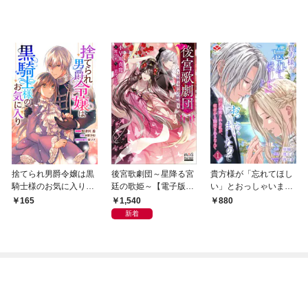
捨てられ男爵令嬢は黒
後宮歌劇団～星降る宮
貴方様が「忘れてほし
騎士様のお気に入り
廷の歌姫～【電子版限
い」とおっしゃいまし
連載版: 1
定書き下ろしSS付】
たので〜婚約破棄され
1,540
165
880
た私が、従者から溺愛
新着
されるなんて〜【合本
版】１