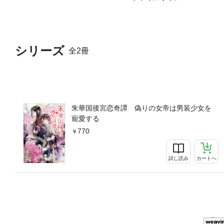
シリーズ
全2冊
朱華国後宮恋奇譚 偽りの女帝は男装少女を
寵愛する
770
試し読み
カートへ