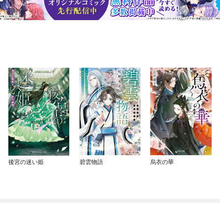
後宮の迷い姫
碧雲物語
烏衣の華