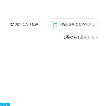
お気に入り登録
未購入巻をまとめて買う
1巻から
|
最新刊から