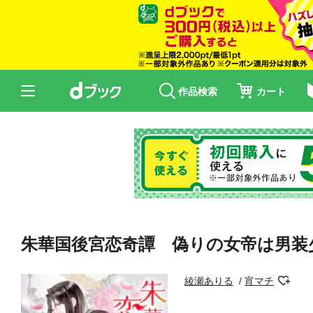
作品検索
カート
朱華国後宮恋奇譚 偽りの女帝は男装
綾瀬ありる
宵マチ