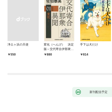
浄土ヶ浜の天使
変化（へんげ） 決定
手下は犬だけ
版～交代寄合伊那衆異
聞（1）～
￥550
880
814
新刊配信予定