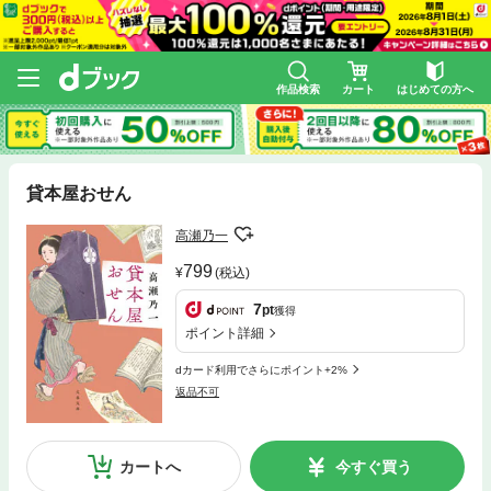
作品検索
カート
はじめての方へ
貸本屋おせん
高瀬乃一
799
(税込)
7
pt
獲得
ポイント詳細
dカード利用でさらにポイント+2%
返品不可
カートへ
今すぐ買う