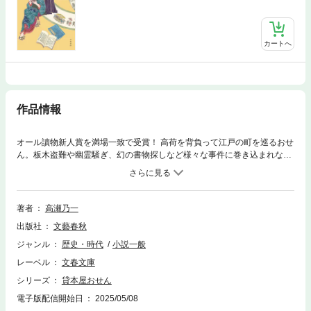
カートへ
作品情報
オール讀物新人賞を満場一致で受賞！ 高荷を背負って江戸の町を巡るおせ
ん。板木盗難や幽霊騒ぎ、幻の書物探しなど様々な事件に巻き込まれなが
ら好事家たちに本を届ける！ 解説＝久田かおり 単行本 2022年11月 文
藝春秋刊 文庫版 2025年5月 文春文庫刊 この電子書籍は文春文庫版を
底本としています。
著者
高瀬乃一
出版社
文藝春秋
ジャンル
歴史・時代
小説一般
レーベル
文春文庫
シリーズ
貸本屋おせん
電子版配信開始日
2025/05/08