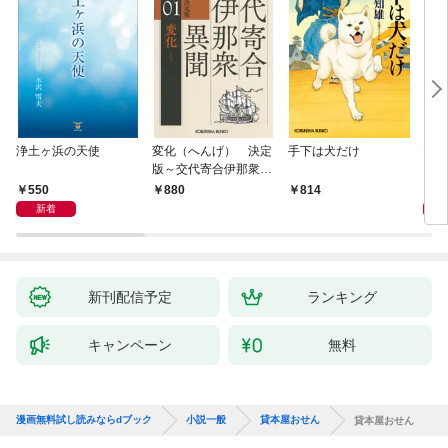
浄土ヶ浜の天使
変化（へんげ） 決定
手下は犬だけ
マリ
版～交代寄合伊那衆異
聞（1）～
550
1,
880
814
新着
新刊配信予定
ランキング
キャンペーン
無料
漫画無料試し読みならdブック
小説一般
貸本屋おせん
貸本屋おせん