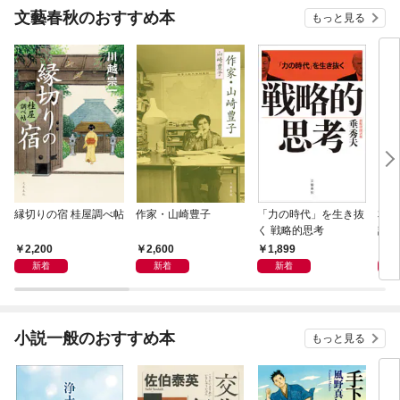
文藝春秋のおすすめ本
もっと見る
縁切りの宿 桂屋調べ帖
作家・山崎豊子
「力の時代」を生き抜
本当
く 戦略的思考
話）
2,200
2,600
1,899
1,
新着
新着
新着
小説一般のおすすめ本
もっと見る