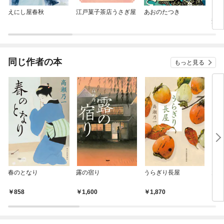
えにし屋春秋
江戸菓子茶店うさぎ屋
あおのたつき
〈あ
査〉
同じ作者の本
もっと見る
春のとなり
露の宿り
うらぎり長屋
天馬
858
1,600
1,870
2,