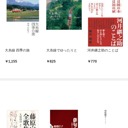
大糸線 四季の旅
大糸線でゆったりと
河井継之助のことば
1,155
825
770