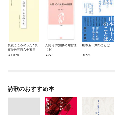
良寛こころのうた : 良
人間 その無限の可能性
山本五十六のことば
寛詩歌三百六十五日
〈上〉
1,078
770
770
詩歌のおすすめ本