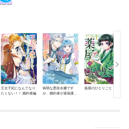
王太子妃になんてなり
病弱な悪役令嬢です
薬屋のひとりごと
たくない！！ 婚約者編
が、婚約者が過保護す
ぎて逃げ出したい(私た
ち犬猿の仲でしたよ
ね！？)