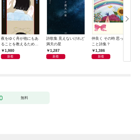
夜をゆく舟が他にもあ
詩歌集 見えないけれど
仲良く その時 思った
ることを教えるために
満天の星
こと詩集？
歌はひかった
1,980
1,287
1,386
新着
新着
新着
無料