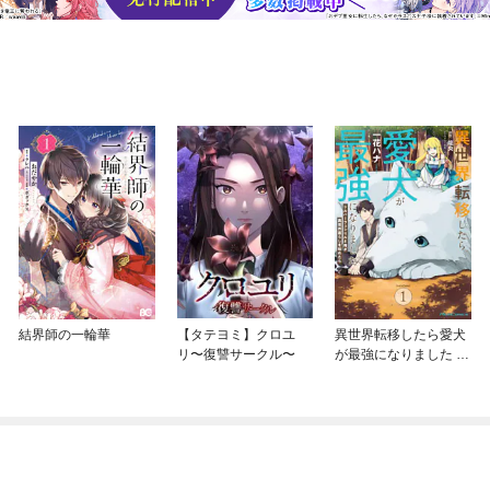
結界師の一輪華
【タテヨミ】クロユ
異世界転移したら愛犬
リ〜復讐サークル〜
が最強になりました ～
シルバーフェンリルと
俺が異世界暮らしを始
めたら～ THE COMIC