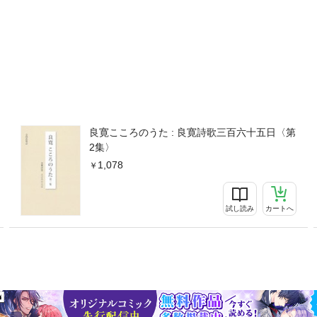
良寛こころのうた : 良寛詩歌三百六十五日〈第
2集〉
1,078
試し読み
カートへ