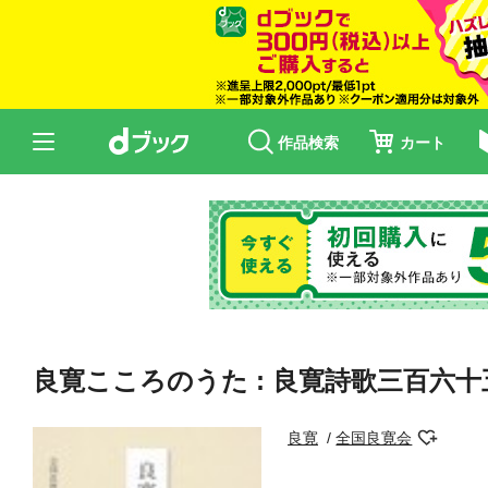
作品検索
カート
良寛こころのうた : 良寛詩歌三百六十
良寛
全国良寛会