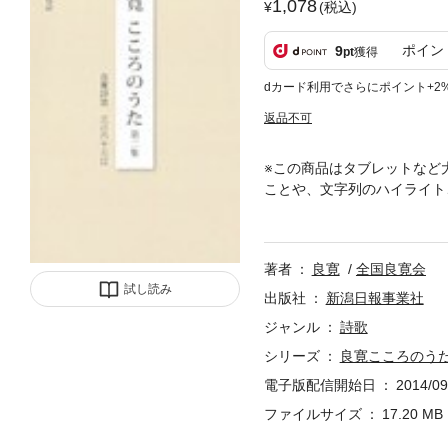
1,078
(税込)
ポイン
9
pt
獲得
dカード利用でさらにポイント+2
返品不可
※この商品はタブレットなど
ことや、文字列のハイライト
よ」と良寛さまが教えてくれ
著者
良寛
全国良寛会
試し読み
出版社
新潟日報事業社
ジャンル
詩歌
シリーズ
良寛こころのうた
電子版配信開始日
2014/09
ファイルサイズ
17.20 MB