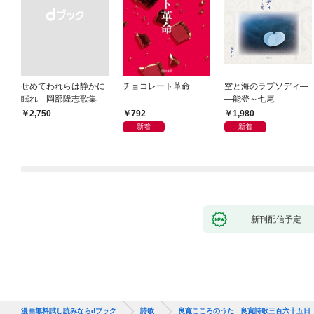
せめてわれらは静かに
チョコレート革命
空と海のラプソディ―
眠れ 岡部隆志歌集
―能登～七尾
792
1,980
￥2,750
新着
新着
新刊配信予定
漫画無料試し読みならdブック
詩歌
良寛こころのうた : 良寛詩歌三百六十五日