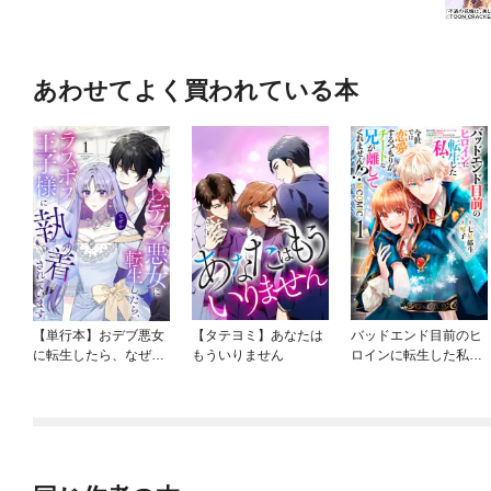
あわせてよく買われている本
【単行本】おデブ悪女
【タテヨミ】あなたは
バッドエンド目前のヒ
に転生したら、なぜか
もういりません
ロインに転生した私、
ラスボス王子様に執着
今世では恋愛するつも
されています
りがチートな兄が離し
てくれません！？@C
OMIC