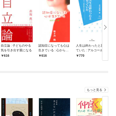
自立論 : 子どものやる
認知症になっても心は
人生は終わったと思っ
気を引き出す親になる
生きている : 心からの
ていた : アルコール依
言葉
存症からの脱出
616
616
770
もっと見る