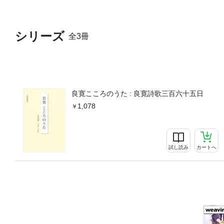
シリーズ
全3冊
良寛こころのうた : 良寛詩歌三百六十五日
1,078
試し読み
カートへ