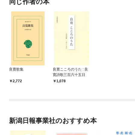
同じ作者の本
良寛歌集
良寛こころのうた : 良
寛詩歌三百六十五日
2,772
1,078
新潟日報事業社のおすすめ本