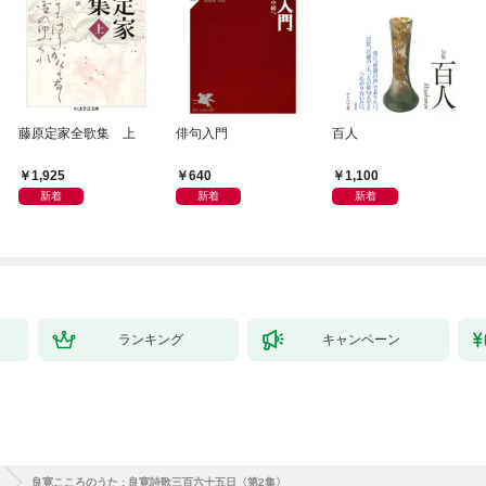
藤原定家全歌集 上
俳句入門
百人
1,925
640
1,100
新着
新着
新着
ランキング
キャンペーン
良寛こころのうた : 良寛詩歌三百六十五日〈第2集〉