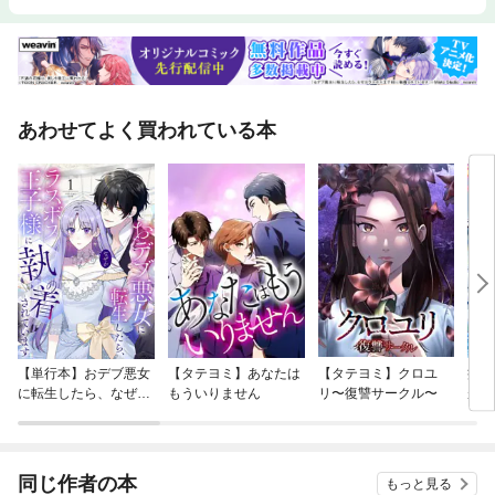
あわせてよく買われている本
【単行本】おデブ悪女
【タテヨミ】あなたは
【タテヨミ】クロユ
病弱
に転生したら、なぜか
もういりません
リ〜復讐サークル〜
が、
ラスボス王子様に執着
ぎて
されています
たち
ね！
同じ作者の本
もっと見る