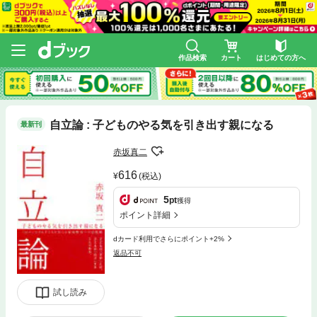
作品検索
カート
はじめての方へ
自立論 : 子どものやる気を引き出す親になる
最新刊
赤坂真二
616
(税込)
5
pt
獲得
ポイント詳細
dカード利用でさらにポイント+2%
返品不可
試し読み