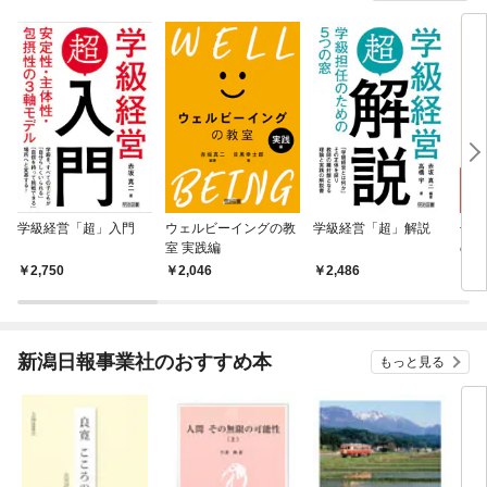
学級経営「超」入門
ウェルビーイングの教
学級経営「超」解説
子ど
室 実践編
の言
2,750
2,046
2,486
2,
新潟日報事業社のおすすめ本
もっと見る