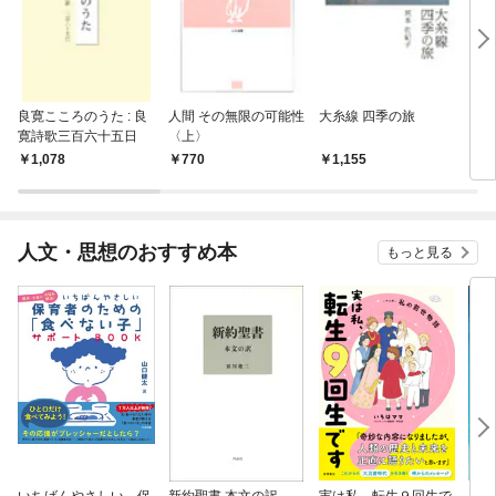
良寛こころのうた : 良
人間 その無限の可能性
大糸線 四季の旅
山本
寛詩歌三百六十五日
〈上〉
1,078
770
1,155
7
人文・思想のおすすめ本
もっと見る
いちばんやさしい 保
新約聖書 本文の訳
実は私、転生９回生で
自閉