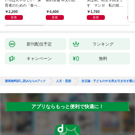
育者のための「食べな
す マンガ 私の前世
が小
い子」サポートＢＯＯ
物語
あう
2,200
4,400
1,760
2,
Ｋ 偏食・少食のお悩
新着
新着
新着
み解決！
新刊配信予定
ランキング
キャンペーン
無料
漫画無料試し読みならdブック
人文・思想
自立論 : 子どものやる気を引き出す親
アプリならもっと便利で快適に！