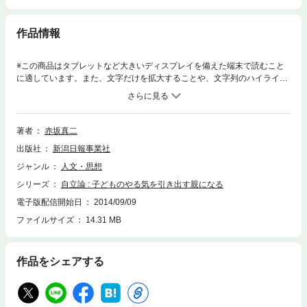
作品情報
※この商品はタブレットなど大きいディスプレイを備えた端末で読むこと
に適しています。また、文字だけを拡大することや、文字列のハイライ
ト、検索、辞書の参照、引用などの機能が使用できません。小学校教員時
代「スーパー教師」として知られていた上越教育大学大学院准教授・赤坂
真二が贈る子育て論。「子どもの幸せとは自立することだ」をテーマに実
践的家庭教育のツボを説く。すぐ読める・よく分かる、パパママ応援ブッ
著者
赤坂真二
ク。
出版社
新潟日報事業社
ジャンル
人文・思想
シリーズ
自立論 : 子どものやる気を引き出す親になる
電子版配信開始日
2014/09/09
ファイルサイズ
14.31 MB
作品をシェアする