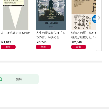
人生は逆算できるのか
人生の優先順位は「５
快適さの罠―私たちの
つの富」が決める
祖先が経験した「不快
さ」が人生を充実させ
1,012
3,740
2,640
る
新着
新着
新着
無料