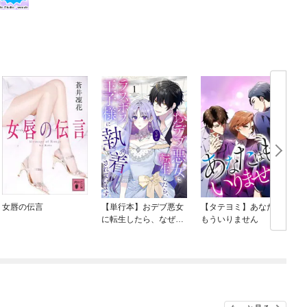
女唇の伝言
【単行本】おデブ悪女
【タテヨミ】あなたは
に転生したら、なぜか
もういりません
ラスボス王子様に執着
されています
O