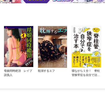
母娘同時絶頂 レイプ
耽溺するエフ
寝ながら１分！ 脊柱
請負人
管狭窄症を自分で治す
本