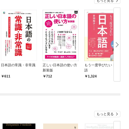
もっと見る
日本語の常識・非常識
正しい日本語の使い方
もう一度学びたい 日本
新装版
語
力
611
712
1,324
もっと見る