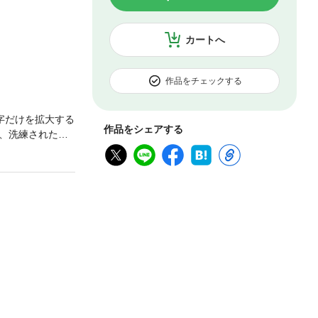
カートへ
作品をチェックする
字だけを拡大する
作品をシェアする
、洗練された大
い方に磨き上げる
いをきちんとし
間違った言葉を
いで、人間関係
かえフレーズを