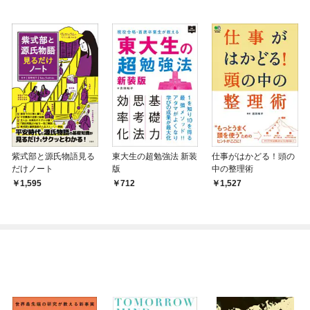
紫式部と源氏物語見る
東大生の超勉強法 新装
仕事がはかどる！頭の
だけノート
版
中の整理術
1,595
712
1,527