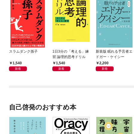
スラムダンク孫子
1日3分の「考える」練
新装版 眠れる予言者エ
習 論理的思考ドリル
ドガー・ケイシー
1,540
1,540
2,200
新着
新着
新着
自己啓発のおすすめ本