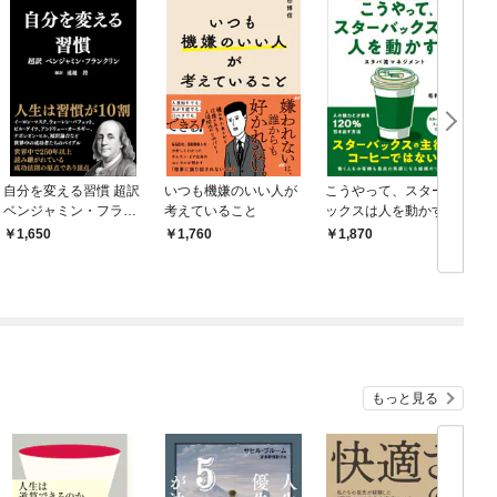
自分を変える習慣 超訳
いつも機嫌のいい人が
こうやって、スターバ
ベンジャミン・フラン
考えていること
ックスは人を動かす ス
クリン
タバ流マネジメント
1,650
1,760
1,870
もっと見る