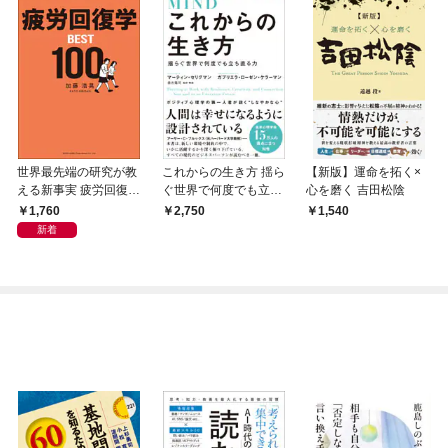
世界最先端の研究が教
これからの生き方 揺ら
【新版】運命を拓く×
える新事実 疲労回復学
ぐ世界で何度でも立ち
心を磨く 吉田松陰
BEST100
直る力
1,760
2,750
1,540
新着