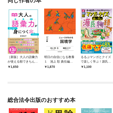
同じ作者の本
［新版］大人の語彙力
明日の自信になる教養
るるぶマンガとクイズ
が使える順できちんと
１ 池上 彰 責任編
で楽しく学ぶ！源氏物
身につく本
集 ニュースがわかる
語
1,650
1,870
1,100
国境学
総合法令出版のおすすめ本