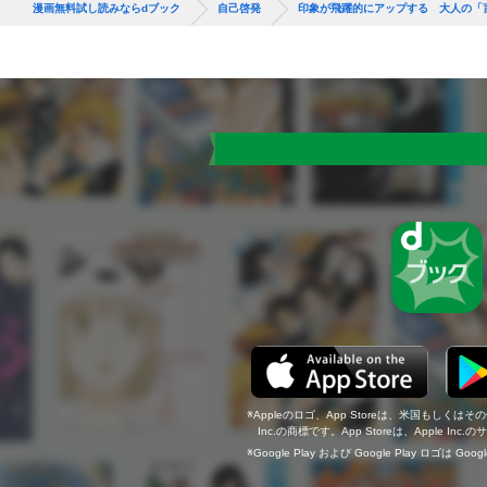
漫画無料試し読みならdブック
自己啓発
印象が飛躍的にアップする 大人の「
Appleのロゴ、App Storeは、米国もしくはそ
Inc.の商標です。App Storeは、Apple In
Google Play および Google Play ロゴは Go