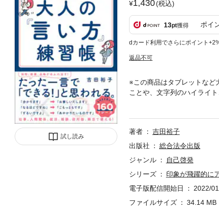
1,430
(税込)
ポイ
13
pt
獲得
dカード利用でさらにポイント+2
返品不可
※この商品はタブレットなど
ことや、文字列のハイライト
人のセリフにそのまま使える
ための１冊です。ビジネスシ
たいと考えている人が多いで
著者
吉田裕子
使っていたり、悪気なく失礼
試し読み
で損しているかもしれません
出版社
総合法令出版
紹介します。気遣いや敬意を
ジャンル
自己啓発
シリーズ
印象が飛躍的に
電子版配信開始日
2022/01
ファイルサイズ
34.14 MB