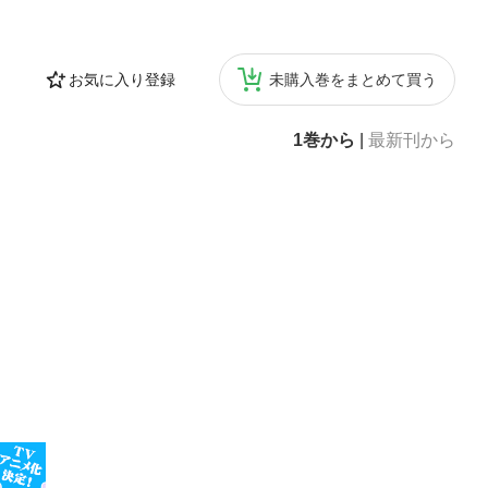
お気に入り登録
未購入巻をまとめて買う
1巻から
|
最新刊から