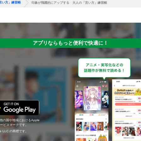
言い方」練習帳
印象が飛躍的にアップする 大人の「言い方」練習帳
アプリならもっと便利で快適に！
の他の国や地域におけるApple
c.のサービスマークです。
ogle LLC の商標です。