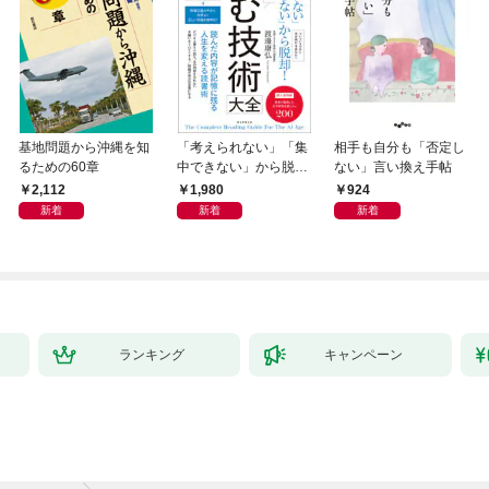
基地問題から沖縄を知
「考えられない」「集
相手も自分も「否定し
るための60章
中できない」から脱
ない」言い換え手帖
却！ AI時代の読む技
2,112
1,980
924
術大全
新着
新着
新着
ランキング
キャンペーン