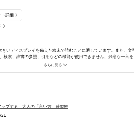
ント詳細
%
大きいディスプレイを備えた端末で読むことに適しています。また、文
、検索、辞書の参照、引用などの機能が使用できません。残念な一言を
 160フレーズ。何気なく使ってしまうもったいない一言を、大人の言
ーンをはじめ、冠婚葬祭などの人付き合いの場面では、敬語や言葉づか
しょう。しかし、自分では気をつけているつもりでも、知らずのうちに
な言い方をしている人がいます。こうした「もったいない」話し方のせ
。本書では、つい口を出てしまう残念な一言を添削し、洗練された言い
正しく相手に伝えられる、大人の言い方を身につけましょう。
アップする 大人の「言い方」練習帳
/21