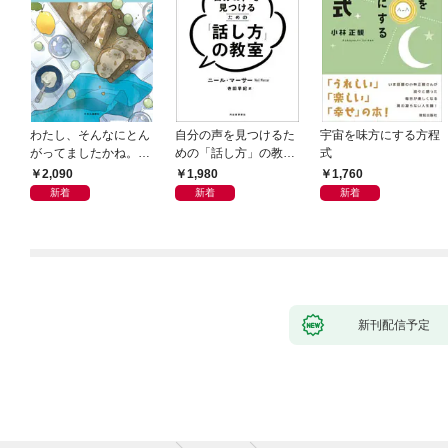
わたし、そんなにとん
自分の声を見つけるた
宇宙を味方にする方程
がってましたかね。
めの「話し方」の教
式
獅子座、Ａ型、丙午は
室 Ｏｒａｃｙ（オラ
2,090
1,980
1,760
めぐる
シー）
新着
新着
新着
新刊配信予定