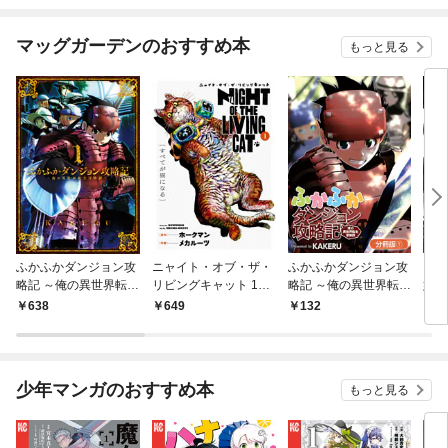
マッグガーデンのおすすめ本
もっと見る
ふかふかダンジョン攻
ニャイト・オブ・ザ・
ふかふかダンジョン攻
ロメ
略記 ～俺の異世界転生
リビングキャット 1巻
略記 ～俺の異世界転生
嬢、
冒険譚～ 1巻
すべてが猫になる
冒険譚～【分冊版】 1
人類
638
649
132
1
巻
隊組
版】
少年マンガのおすすめ本
もっと見る