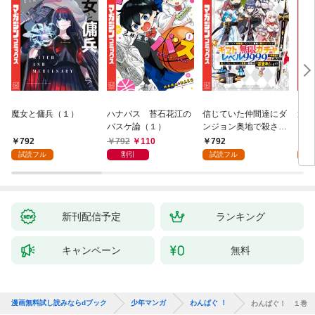
魔女と傭兵（１）
ハナバス 苔石花江の
信じていた仲間達にダ
追放
バスケ論（１）
ンジョン奥地で殺され
『自
かけたがギフト『無限
領地
792
792
110
792
7
ガチャ』でレベル９９
強の
試読フル
割引
試読フル
試
９９の仲間達を手に入
～最
れて元パーティーメン
で始
バーと世界に復讐＆
拓ス
『ざまぁ！』します！
（１
（１）
新刊配信予定
ランキング
キャンペーン
無料
漫画無料試し読みならdブック
少年マンガ
わんぱぐ ！
わんぱぐ！ １巻