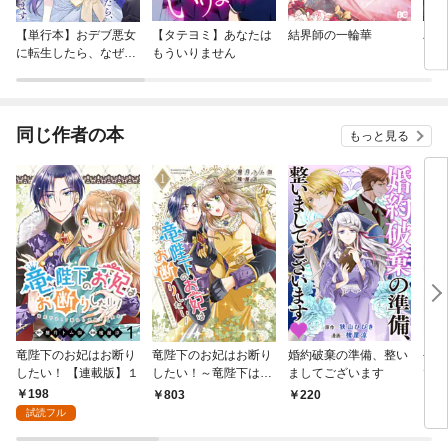
【単行本】おデブ悪女
【タテヨミ】あなたは
結界師の一輪華
バッ
に転生したら、なぜか
もういりません
ロイ
ラスボス王子様に執着
今世
されています
りが
てく
OMI
同じ作者の本
もっと見る
竜陛下のお妃はお断り
竜陛下のお妃はお断り
婚約破棄の準備、整い
令嬢
したい！ 【連載版】１
したい！～竜陛下は10
ましてございます
で掴
番目の側妃を溺愛中～
ジー
198
803
220
9
(1)
試読フル