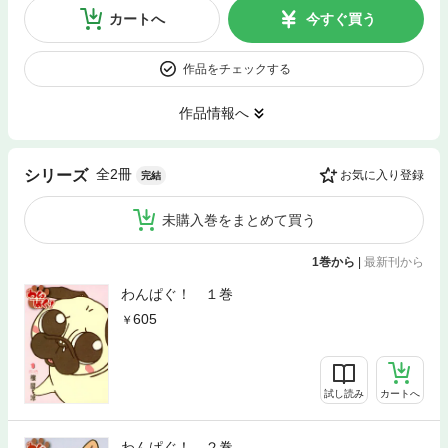
カートへ
今すぐ買う
作品をチェックする
作品情報へ
全2冊
シリーズ
お気に入り登録
完結
未購入巻をまとめて買う
1巻から
|
最新刊から
わんぱぐ！ １巻
605
試し読み
カートへ
わんぱぐ！ ２巻