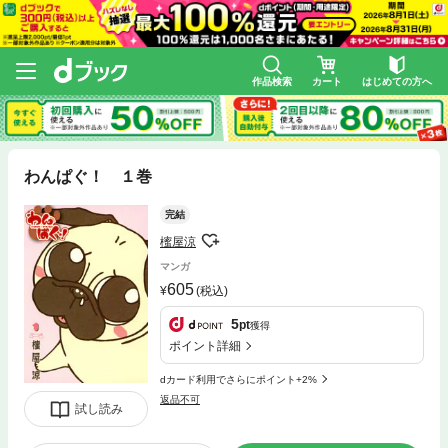
作品検索
カート
はじめての方へ
わんぱぐ！ １巻
完結
櫁屋涼
マンガ
605
(税込)
5
pt
獲得
ポイント詳細
dカード利用でさらにポイント+2%
返品不可
試し読み