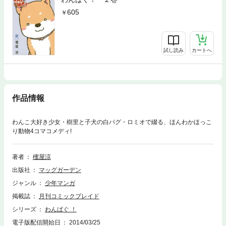
605
試し読み
カートへ
作品情報
わんこ大好き少女・樹里と子犬の白パグ・ロミオで綴る、ほんわかほっこ
り動物4コマコメディ!
著者
櫁屋涼
出版社
マッグガーデン
ジャンル
少年マンガ
掲載誌
月刊コミックブレイド
シリーズ
わんぱぐ ！
電子版配信開始日
2014/03/25