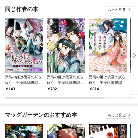
に認
りま
同じ作者の本
もっと見る
異能の姫は後宮の妖を
異能の姫は後宮の妖を
異能の姫は後宮の妖を
孤独
祓う 平安陰陽奇譚 T
祓う 平安陰陽奇譚 T
祓う 平安陰陽奇譚
き乙
HE COMIC【分冊版】
HE COMIC 1巻
巻
143
792
814
1
1巻
マッグガーデンのおすすめ本
もっと見る