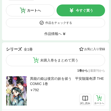
カートへ
今すぐ買う
作品をチェックする
作品情報へ
シリーズ
全1冊
お気に入り登録
未購入巻をまとめて買う
1巻から
|
最新刊から
異能の姫は後宮の妖を祓う 平安陰陽奇譚 THE
COMIC 1巻
792
試し読み
カートへ