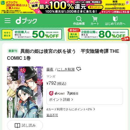
作品検索
カート
はじめての方へ
異能の姫は後宮の妖を祓う 平安陰陽奇譚 THE
最新刊
COMIC 1巻
藤夜
にしき秋湖
マンガ
792
(税込)
7
pt
獲得
ポイント詳細
dカード利用でさらにポイント+2%
返品不可
試し読み