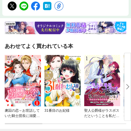
あわせてよく買われている本
虜囚の恋～お世話して
31番目のお妃様
聖人公爵様がラスボス
婚約
いた騎士団長に溺愛さ
だということを私だけ
手に
れてるようです～【合
が知っている 【連載
が、
冊版】
版】
書に