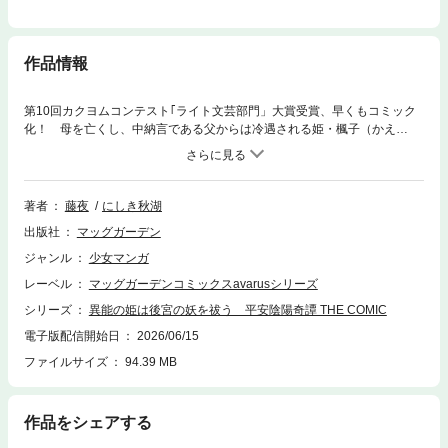
作品情報
第10回カクヨムコンテスト｢ライト文芸部門」大賞受賞、早くもコミック
化！ 母を亡くし、中納言である父からは冷遇される姫・楓子（かえ
こ）。彼女には不思議な癒しの力があった。ある夜、邸内に突然あやかし
が現れる。救ってくれたのは、美しい陰陽師・賀茂利憲（かものとしの
り）だった。そして、入内した楓子の妹姫・桜子（さくらこ）が誰かの呪
詛を受けていると告げられる。自分の力で桜子を救いたい。そう願った楓
著者
藤夜
にしき秋湖
子は、利憲に攫われるようにして邸を出る。そして利憲の命令で男装の陰
出版社
マッグガーデン
陽生に扮し、彼の弟子として宮中で呪詛の謎に迫り…!?【連載時のカラー
ページを完全収録！】
ジャンル
少女マンガ
レーベル
マッグガーデンコミックスavarusシリーズ
シリーズ
異能の姫は後宮の妖を祓う 平安陰陽奇譚 THE COMIC
電子版配信開始日
2026/06/15
ファイルサイズ
94.39 MB
作品をシェアする