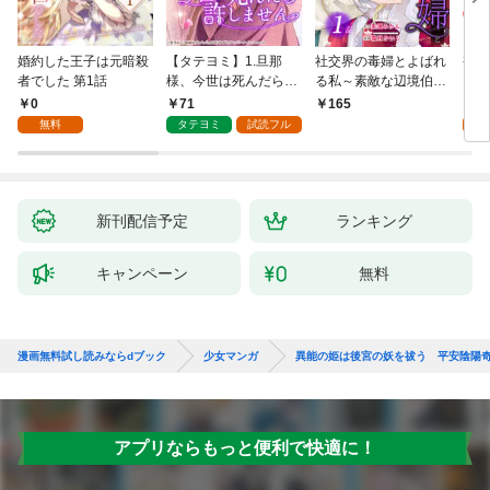
婚約した王子は元暗殺
【タテヨミ】1.旦那
社交界の毒婦とよばれ
視線
者でした 第1話
様、今世は死んだら許
る私～素敵な辺境伯令
る 1
しません
息に腕を折られたの
0
71
1
165
で、責任とってもらい
無料
タテヨミ
試読フル
試
ます～［ばら売り］
第1話
新刊配信予定
ランキング
キャンペーン
無料
漫画無料試し読みならdブック
少女マンガ
異能の姫は後宮の妖を祓う 平安陰陽奇譚 
アプリならもっと便利で快適に！