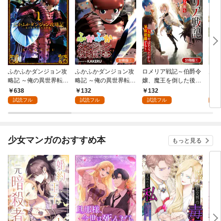
ふかふかダンジョン攻
ふかふかダンジョン攻
ロメリア戦記～伯爵令
空賊
略記 ～俺の異世界転生
略記 ～俺の異世界転生
嬢、魔王を倒した後も
【分
冒険譚～ 1巻
冒険譚～【分冊版】 1
人類やばそうだから軍
638
132
132
1
巻
隊組織する～【分冊
試読フル
試読フル
試読フル
試
版】 1巻
少女マンガのおすすめ本
もっと見る