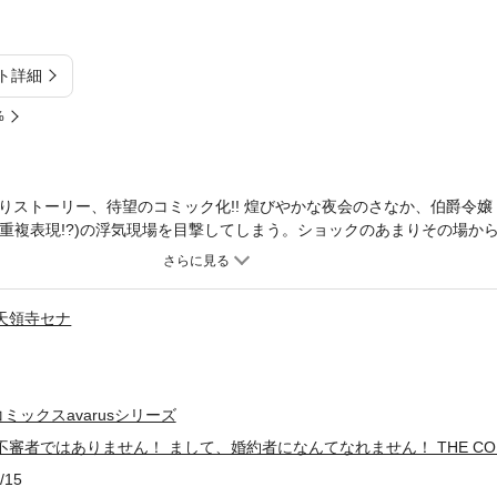
ト詳細
%
りストーリー、待望のコミック化!! 煌びやかな夜会のさなか、伯爵令嬢
(重複表現!?)の浮気現場を目撃してしまう。ショックのあまりその場か
腹黒な騎士団長・ルパートとぶつかり、不審者扱いされてしまう。最悪
惹かれ合いながらも盛大にすれ違っていくようで――!?【第1話収録】
天領寺セナ
ミックスavarusシリーズ
不審者ではありません！ まして、婚約者になんてなれません！ THE CO
/15