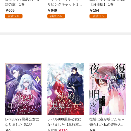
封の章 1巻
リビングキャット 1巻
【分冊版】 1巻
すべてが猫になる
605
649
154
試読フル
試読フル
試読フル
レベル999黒幕公女に
レベル999黒幕公女に
復讐は夜が明けたら～
なりました 第1話
なりました【単行本
売られた私の逆転人生
版】 1巻
(1)
0
825
220
0