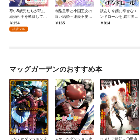
尊い5歳児たちが私に
冷酷皇帝と小国王女の
訳あり令嬢に幸せなエ
結婚相手を斡旋してき
白い結婚～溺愛不要の
ンドロールを 異世界ア
ます～捨てられ令嬢の
ため黒猫と静かに暮ら
ンソロジーコミック
154
165
814
私に紹介されたのはな
したい～ 1巻
試読フル
んと宰相補佐～【分冊
版】 1
マッグガーデンのおすすめ本
ふかふかダンジョン攻
ふかふかダンジョン攻
ロメリア戦記～伯爵令