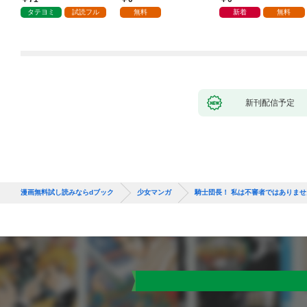
タテヨミ
試読フル
無料
新着
無料
新刊配信予定
漫画無料試し読みならdブック
少女マンガ
騎士団長！ 私は不審者ではありません