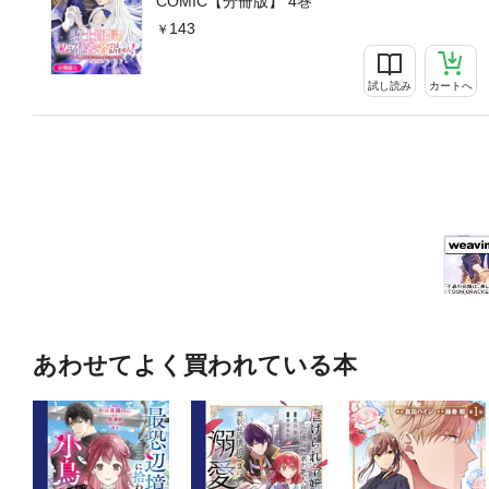
COMIC【分冊版】 4巻
143
試し読み
カートへ
あわせてよく買われている本