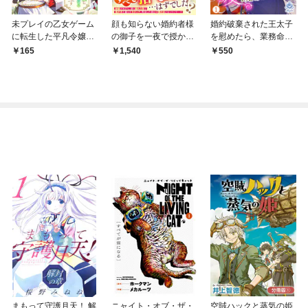
未プレイの乙女ゲーム
顔も知らない婚約者様
婚約破棄された王太子
に転生した平凡令嬢は
の御子を一夜で授かり
を慰めたら、業務命令
聖なる刺繍の糸を刺す
まして【電子限定SS付
のふりした溺愛が始ま
165
1,540
550
分冊版 第1話
き】
りました。 1
まもって守護月天！ 解
ニャイト・オブ・ザ・
空賊ハックと蒸気の姫