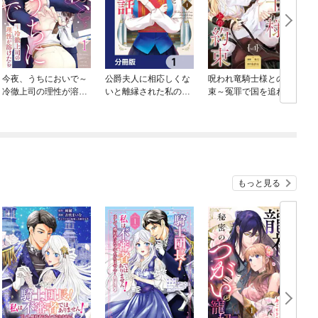
今夜、うちにおいで～
公爵夫人に相応しくな
呪われ竜騎士様との約
冷徹上司の理性が溶け
いと離縁された私の
束～冤罪で国を追われ
たら
話。【分冊版】
た孤独な魔術師は隣国
で溺愛される～【分冊
版】
もっと見る