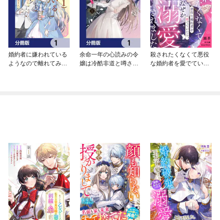
婚約者に嫌われている
余命一年の心読みの令
殺されたくなくて悪役
ようなので離れてみた
嬢は冷酷非道と噂され
な婚約者を愛でていた
ら、なぜか抗議されま
る皇帝に溺愛される～
ら、なぜか溺愛されま
した【分冊版】
彼の本音は甘すぎます
した
～【分冊版】