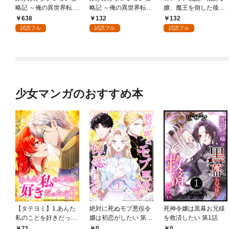
略記 ～俺の異世界転生
略記 ～俺の異世界転生
嬢、魔王を倒した後も
冒険譚～ 1巻
冒険譚～【分冊版】 1
人類やばそうだから軍
638
132
132
巻
隊組織する～【分冊
試読フル
試読フル
試読フル
版】 1巻
少女マンガのおすすめ本
【タテヨミ】1.あんた
絶対に死ぬモブ悪役令
死神令嬢は黒幕お兄様
私のことを好きだった
嬢は初恋がしたい 第1
を救済したい 第1話
の？
話
71
0
0