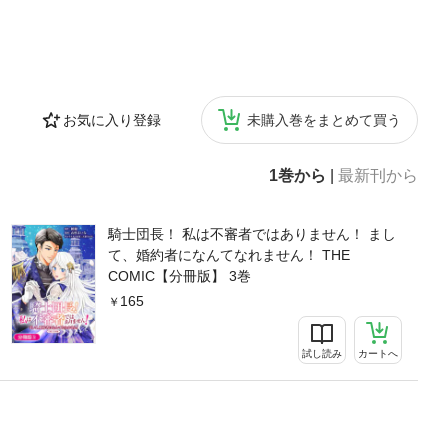
お気に入り登録
未購入巻をまとめて買う
1巻から
|
最新刊から
騎士団長！ 私は不審者ではありません！ まし
て、婚約者になんてなれません！ THE
COMIC【分冊版】 3巻
165
試し読み
カートへ