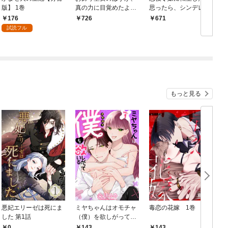
版】 1巻
真の力に目覚めたよう
思ったら、シンデレラ
です THE COMIC 1巻
の義姉でした ～シンデ
176
726
671
レラオタクの異世界転
試読フル
生～ 1巻
もっと見る
悪妃エリーゼは死にま
ミヤちゃんはオモチャ
毒恋の花嫁 1巻
した 第1話
（僕）を欲しがってい
る 1巻
0
143
143