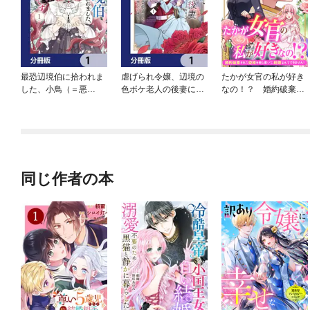
最恐辺境伯に拾われま
虐げられ令嬢、辺境の
たかが女官の私が好き
した、小鳥（＝悪
色ボケ老人の後妻にな
なの！？ 婚約破棄さ
女？）です【分冊版】
るはずが、美貌の辺境
れた姫様を差し置い
伯さまに溺愛されるな
て、結婚なんてできま
んて聞いていません！
せん！
【分冊版】
同じ作者の本