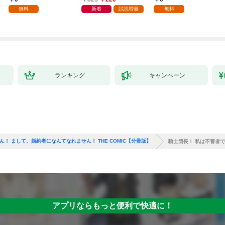
無料
新着
試読増量
無料
ランキング
キャンペーン
！ まして、婚約者になんてなれません！ THE COMIC【分冊版】
騎士団長！ 私は不審者で
アプリならもっと便利で快適に！