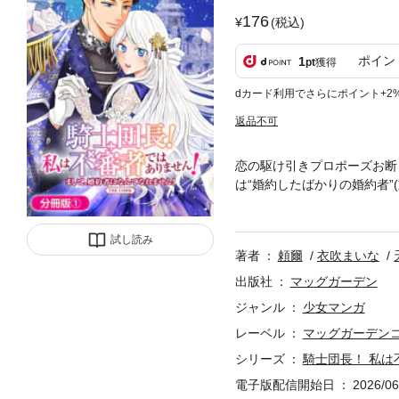
176
(税込)
ポイン
1
pt
獲得
dカード利用でさらにポイント+2
返品不可
恋の駆け引きプロポーズお断
は“婚約したばかりの婚約者”
は、王宮の吹き抜けの廊下で
まった二人の関係は、やがて
試し読み
著者
頼爾
衣吹まいな
出版社
マッグガーデン
ジャンル
少女マンガ
レーベル
マッグガーデンコ
シリーズ
騎士団長！ 私は
電子版配信開始日
2026/06