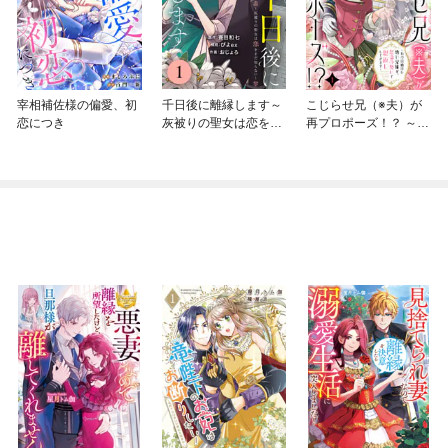
宰相補佐様の偏愛、初
千日後に離縁します～
こじらせ兄（※夫）が
恋につき
灰被りの聖女は恋をま
再プロポーズ！？ ～あ
だ知らない～
の日助けた幼い兄妹
が、怒濤の勢いで恩返
ししてきます～