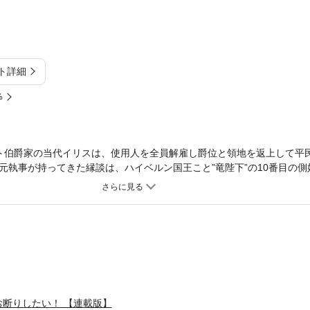
ト詳細
%
ト伯爵家の当代イリスは、使用人を全員解雇し爵位と領地を返上して平
元執事が持ってきた縁談は、ハイベルン国王こと”竜陛下”の10番目の側
と気ままに暮らす予定だった私がお妃なんて絶対ムリ！！！※この作品は
」にて掲載されたものです。
断りしたい！ 【連載版】