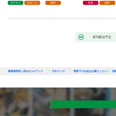
タテヨミ
試読フル
無料
新着
無料
新刊配信予定
漫画無料試し読みならdブック
少女マンガ
竜陛下のお妃はお断りしたい！ 【