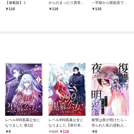
【連載版】１
からのまったり異世界
～牢獄から呪術具で掴
冒険記 ～僕の部屋が
み取る金貨ザクザク宮
110
110
110
ダンジョンの休憩所に
廷生活～ 【連載版】１
なってしまった件～
【連載版】１
レベル999黒幕公女に
レベル999黒幕公女に
復讐は夜が明けたら～
なりました 第1話
なりました【単行本
売られた私の逆転人生
版】 1巻
(1)
0
825
110
0