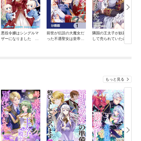
悪役令嬢はシングルマ
前世が伝説の大魔女だ
隣国の王太子が奴隷と
ザーになりました 双
った不遇聖女は皇帝陛
して売られていたので
子を引き取りましたが
下に溺愛されています
買ってみました【単
公爵様からの溺愛は想
【分冊版】
話】
定外です 【連載版】
もっと見る