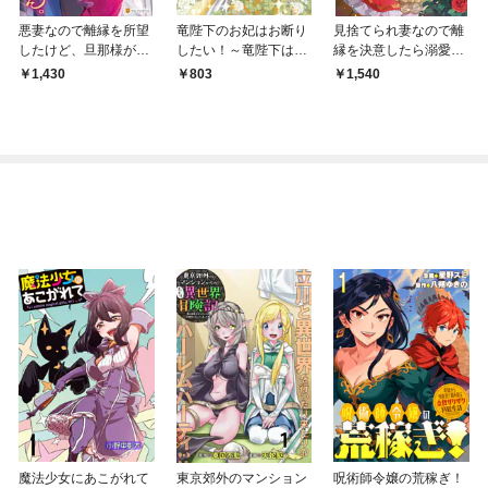
悪妻なので離縁を所望
竜陛下のお妃はお断り
見捨てられ妻なので離
したけど、旦那様が離
したい！～竜陛下は10
縁を決意したら溺愛生
してくれません。
番目の側妃を溺愛中～
活に突入しました！
1,430
803
1,540
(1)
魔法少女にあこがれて
東京郊外のマンション
呪術師令嬢の荒稼ぎ！