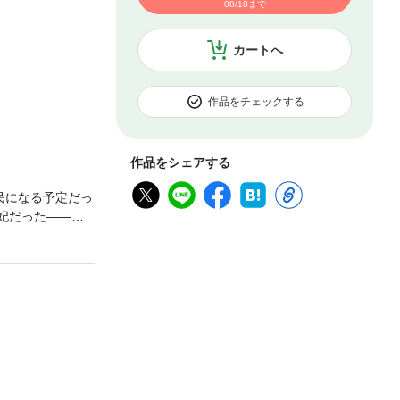
08/18まで
カートへ
作品をチェックする
作品をシェアする
民になる予定だっ
妃だった――！
WEBコミック