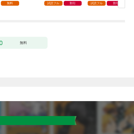
無料
試読フル
割引
試読フル
割引
無料