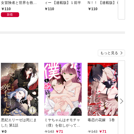
女冒険者と世界を救う
ィー 【連載版】１前半
N！！ 【連載版】０－
終末のハーレム部隊
①
110
110
110
【連載版】１
新着
もっと見る
悪妃エリーゼは死にま
ミヤちゃんはオモチャ
毒恋の花嫁 1巻
した 第1話
（僕）を欲しがってい
る 1巻
0
143
71
143
71