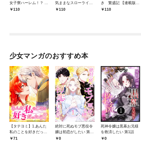
女子寮ハーレム！？ ～
気ままなスローライフ
き 繁盛記 【連載版】
管理人として働く人間
を送りたいのに世界を
１
110
110
110
と恋する魔族娘たち～
救った真の英雄だとバ
【連載版】０
レる 【連載版】１
少女マンガのおすすめ本
【タテヨミ】1.あんた
絶対に死ぬモブ悪役令
死神令嬢は黒幕お兄様
私のことを好きだった
嬢は初恋がしたい 第1
を救済したい 第1話
の？
話
71
0
0