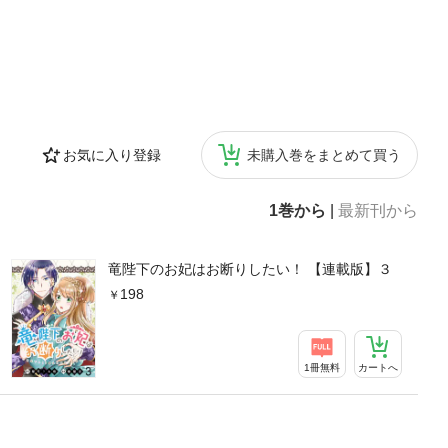
お気に入り登録
未購入巻をまとめて買う
1巻から
|
最新刊から
竜陛下のお妃はお断りしたい！ 【連載版】３
198
1冊無料
カートへ