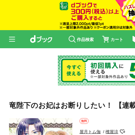
作品検索
カート
竜陛下のお妃はお断りしたい！ 【連
無料
屋月トム伽
櫁屋涼