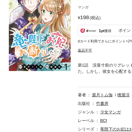
マンガ
198
(税込)
ポイン
1
pt
獲得
dカード利用でさらにポイント+2
返品不可
第1話 没落寸前のリグレッ
た。しかし、彼女を心配する
薬草園でハーブを育てて小竜
サイト「ストーリアダッシュ
著者
屋月トム伽
櫁屋涼
出版社
竹書房
ジャンル
少女マンガ
レーベル
BCf
シリーズ
竜陛下のお妃はお