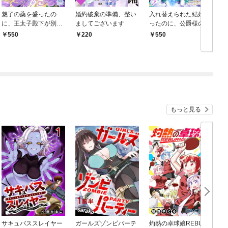
魅了の薬を盛ったの
婚約破棄の準備、整い
入れ替えられた結婚だ
に、王太子殿下が別れ
ましてございます
ったのに、公爵様の溺
てくれません。
愛が止まりません！
550
220
550
もっと見る
サキュバススレイヤー
ガールズゾンビパーテ
灼熱の卓球娘REBUR