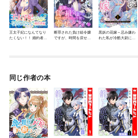
王太子妃になんてなり
断罪された負け組令嬢
黒妖の花嫁～忌み嫌わ
たくない！！ 婚約者
ですが、時間を戻せる
れた私が冷酷大尉に愛
編 【連載版】
ようになったので今度
されるまで～
こそ幸せになります
【単話】
同じ作者の本