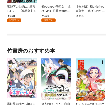
竜陛下のお妃はお断り
籠のなかの竜聖女 ―虐
【合本版】籠のなかの
したい！ 【連載版】１
げられた伯爵令嬢は、
竜聖女 ―虐げられた伯
今日も溺愛されていま
爵令嬢は、今日も溺愛
198
198
715
す― 1
されています― 1【描
試読フル
試読フル
き下ろしマンガつき】
竹書房のおすすめ本
異世界転移から始まる
旅人のおっさん、自由
ちぃちゃんのおしなが