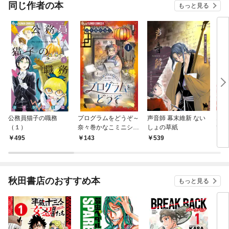
同じ作者の本
もっと見る
公務員猫子の職務
プログラムをどうぞ～
声音師 幕末維新 ない
エロ
（１）
奈々巻かなこミニシア
しょの草紙
てに
ター～【単話】（１）
495
143
539
2,
秋田書店のおすすめ本
もっと見る