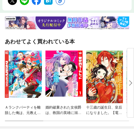
あわせてよく買われている本
Ａランクパーティを離
婚約破棄された女侯爵
十三歳の誕生日、皇后
裏切
脱した俺は、元教え子
は、救国の英雄に溺愛
になりました。【電子
付き
たちと迷宮深部を目指
されました！？
特別版】
ンジ
す。