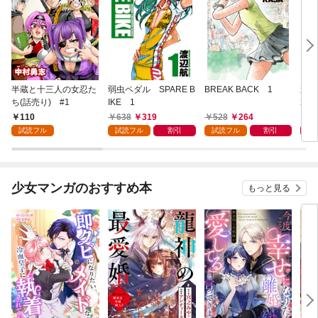
半蔵と十三人の女忍た
弱虫ペダル SPARE B
BREAK BACK 1
週刊
ち(話売り) #1
IKE 1
202
110
638
319
528
264
4
試読フル
試読フル
割引
試読フル
割引
少女マンガのおすすめ本
もっと見る