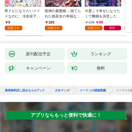
即クビになりたいメイ
龍神の最愛婚 ～捨てら
今度こそ幸せになりた
鬼条
ドなのに、冷血皇子に
れた姫巫女の幸福な嫁
くて離婚を決意したと
見初
執着されています第1
入り～: 1
ころ、無表情な旦那様
～１
0
165
198
99
1
話
が「愛してる」と言っ
試読フル
試読フル
試読フル
割引
試
てきました。1
新刊配信予定
ランキング
キャンペーン
無料
漫画無料試し読みならdブック
少女マンガ
イーフィの植物図鑑
イーフィの
アプリならもっと便利で快適に！