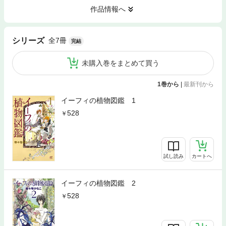
作品情報へ
全7冊
シリーズ
完結
未購入巻をまとめて買う
1巻から
|
最新刊から
イーフィの植物図鑑 1
528
試し読み
カートへ
イーフィの植物図鑑 2
528