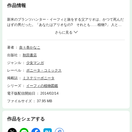
作品情報
新米のプランツハンター・イーフィと旅をする父アリオは、かつて死んだ
はずの男だった。「あなたはアリオなの? それとも……植物?」 人とそ
の静かな“隣人”をめぐる、壮大な植物幻想譚。
著者
奈々巻かなこ
出版社
秋田書店
ジャンル
少女マンガ
レーベル
ボニータ・コミックス
掲載誌
ミステリーボニータ
シリーズ
イーフィの植物図鑑
電子版配信開始日
2014/02/14
ファイルサイズ
37.95 MB
作品をシェアする