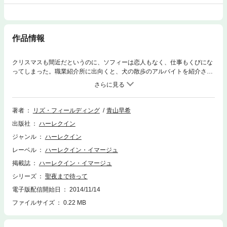
作品情報
クリスマスも間近だというのに、ソフィーは恋人もなく、仕事もくびにな
ってしまった。職業紹介所に出向くと、犬の散歩のアルバイトを紹介され
た。さっそく飼い主ガブリエル・ヨークの瀟洒な家を訪れたものの、だれ
も呼び鈴に応えない。不審に思ってドアの郵便受けから中をのぞいたとこ
ろ、ガブリエルと思われる男性が床に倒れていた。彼女は大急ぎで窓から
侵入し、気を失っている彼に人工呼吸を試みた。唇を重ねて息を吹きこん
著者
リズ・フィールディング
青山早希
だとき、彼は意識を取り戻して不意に尋ねた。「どうして僕にキスをして
出版社
ハーレクイン
いるんだい？」
ジャンル
ハーレクイン
レーベル
ハーレクイン・イマージュ
掲載誌
ハーレクイン・イマージュ
シリーズ
聖夜まで待って
電子版配信開始日
2014/11/14
ファイルサイズ
0.22 MB