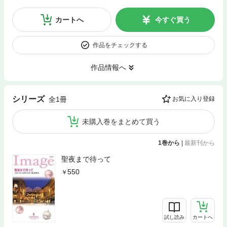
カートへ
今すぐ買う
作品をチェックする
作品情報へ
シリーズ
全1冊
お気に入り登録
未購入巻をまとめて買う
1巻から
|
最新刊から
聖夜まで待って
550
試し読み
カートへ