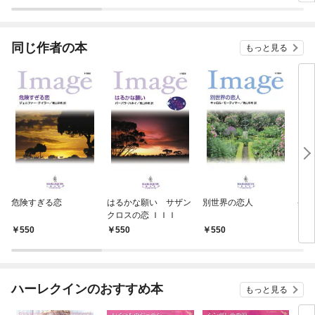
ラスボス王子様に執着
今世では恋愛するつも
されています
りがチートな兄が離し
てくれません！？@C
OMIC
同じ作者の本
もっと見る
危険すぎる恋
はるかな願い サザン
別世界の恋人
条件
クロスの恋 ＩＩＩ
550
550
550
5
ハーレクインのおすすめ本
もっと見る