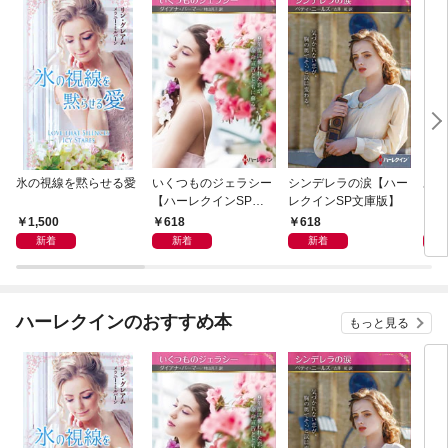
氷の視線を黙らせる愛
いくつものジェラシー
シンデレラの涙【ハー
あの
【ハーレクインSP文
レクインSP文庫版】
レク
庫版】
プレ
1,500
618
618
7
レア
新着
新着
新着
クシ
イン
シリ
ハーレクインのおすすめ本
もっと見る