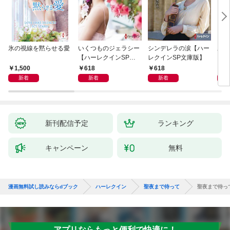
氷の視線を黙らせる愛
いくつものジェラシー
シンデレラの涙【ハー
あの
【ハーレクインSP文
レクインSP文庫版】
レク
庫版】
プレ
1,500
618
618
7
レア
新着
新着
新着
クシ
イン
シリ
新刊配信予定
ランキング
キャンペーン
無料
漫画無料試し読みならdブック
ハーレクイン
聖夜まで待って
聖夜まで待っ
アプリならもっと便利で快適に！