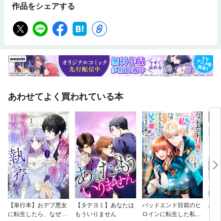
作品をシェアする
あわせてよく買われている本
【単行本】おデブ悪女
【タテヨミ】あなたは
バッドエンド目前のヒ
結界
に転生したら、なぜか
もういりません
ロインに転生した私、