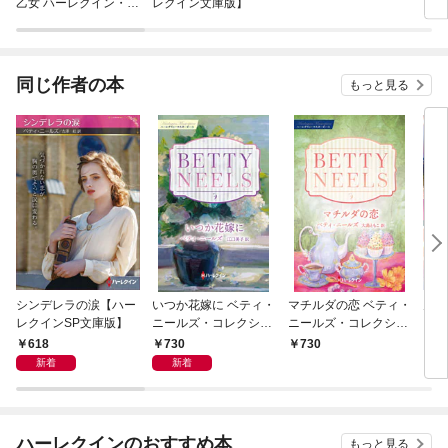
乙女 ハーレクイン・ロ
レクイン文庫版】
レデ
マンス～純潔のシンデ
レラ～
同じ作者の本
もっと見る
シンデレラの涙【ハー
いつか花嫁に ベティ・
マチルダの恋 ベティ・
男爵
レクインSP文庫版】
ニールズ・コレクショ
ニールズ・コレクショ
レク
ン【ハーレクイン・マ
ン【ハーレクイン・マ
618
730
730
7
スターピース版】
スターピース版】
新着
新着
ハーレクインのおすすめ本
もっと見る