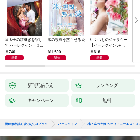
皇太子の跡継ぎを宿し
氷の視線を黙らせる愛
いくつものジェラシー
あの
て ハーレクイン・ロマ
【ハーレクインSP文
レク
ンス～純潔のシンデレ
庫版】
プレ
740
1,500
618
7
ラ～
レア
新着
新着
新着
クシ
イン
シリ
新刊配信予定
ランキング
キャンペーン
無料
漫画無料試し読みならdブック
ハーレクイン
地下室の令嬢 ベティ・ニールズ・コ