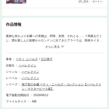
試し読み
カートへ
作品情報
孤独な灰かぶり令嬢への求婚は、同情、友情、それとも……？両親を亡く
し、慣れ親しんだ故郷からロンドンに出てきたアラベラは、医師タイタス
の病院の地下室に住み込む管理人の仕事を見つけた。待合室や診察室の掃
除や、患者や職員のために玄関を開閉するなど、日々のこまごました庶務
をおこなうのが主な仕事だ。アラベラは部屋を飾り、おいしい料理を作っ
てささやかな幸せに浸るが、そんな彼女に、雇い主のタイタスは同情を禁
著者
ベティ･ニールズ
江口美子
じえなかった。良家の令嬢でありながら、こんな地下室暮らしをするしか
出版社
ハーレクイン
ないとは……。だが、働き者で、しかも有能なアラベラと接するうち、タ
イタスは妙案を思いついた――彼女は“妻”としても有能に違いない。「ぼ
ジャンル
ハーレクイン
くと結婚してほしい。君を愛してはいないけれど」■「君がここに一人で
レーベル
ハーレクイン
住み、友達もおらず、娯楽もなく、ただ働いているということが気にな
る」タイタスはアラベラを気にかけていることを伝え、愛ではないけれ
シリーズ
地下室の令嬢 ベティ・ニールズ・コレクション【ハーレクイ
ど、彼女と一緒にいると楽しいと告げます。アラベラはそんな彼の真意が
ン・マスターピース版】
つかめず、悩みに悩んで……。＊本書は、ハーレクインSP文庫から既に配
電子版配信開始日
2026/06/12
信されている作品のハーレクイン・マスターピース版となります。 ご購入
ファイルサイズ
- MB
の際は十分ご注意ください。