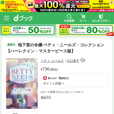
作品検索
カート
はじめての方へ
地下室の令嬢 ベティ・ニールズ・コレクション
最新刊
【ハーレクイン・マスターピース版】
ベティ･ニールズ
江口美子
730
(税込)
6
pt
獲得
ポイント詳細
dカード利用でさらにポイント+2%
返品不可