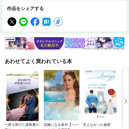
作品をシェアする
あわせてよく買われている本
一夜を捧げた屋根裏の
花嫁になる条件【ハー
言えなかった秘密
放蕩