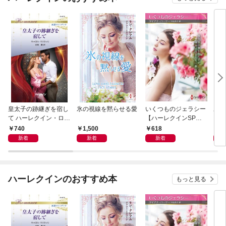
皇太子の跡継ぎを宿し
氷の視線を黙らせる愛
いくつものジェラシー
あの
て ハーレクイン・ロマ
【ハーレクインSP文
レク
ンス～純潔のシンデレ
庫版】
プレ
740
1,500
618
7
ラ～
レア
新着
新着
新着
クシ
イン
シリ
ハーレクインのおすすめ本
もっと見る