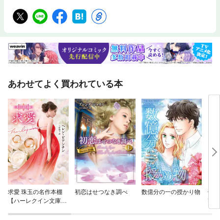
あわせてよく買われている本
求愛 珠玉の名作本棚
初恋はせつなき調べ
数億分の一の授かり物
伯爵
【ハーレクイン文庫
密の
版】