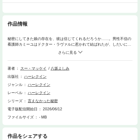
作品情報
秘密にしてきた娘の存在を、彼は信じてくれるだろうか……。男性不信の
看護師カミーユはドクター・ラヴァルに惹かれて結ばれたが、しだいに彼
への想いが強まり、深入りしすぎる前に別れを選んだ。それなのに、期せ
ずして赤ちゃんを身ごもってしまった……！妊娠を伝えようとドクター・
ラヴァルを訪ねたとき、電話中の彼が「妊娠したという女性の嘘は、最近
ご無沙汰だ」と話すのを耳にし、彼が父親になる気も、家庭を持つ気もな
著者
スー・マッケイ
八坂よしみ
いことを知ってしまう。結局、カミーユは彼に伝えることなく、独りで子
出版社
ハーレクイン
供を育てることにした。海外で娘を産み、ひさしぶりに帰国した彼女は、
空港でばったりドクター・ラヴァルと再会し、思わずうろたえた。彼はど
ジャンル
ハーレクイン
う思うかしら？ 彼の祖母の名をつけた娘の存在を知ったら――。■金を
レーベル
ハーレクイン
無心してくる父親や、独身と嘘をついていた元恋人のせいで男性不信に陥
ったヒロイン。かたや、女性から別れを回避するために妊娠したと嘘をつ
シリーズ
言えなかった秘密
かれた経験を持つヒーロー。そんな二人の、予期せぬ妊娠＆シークレット
電子版配信開始日
2026/06/12
ベビー物語は、心温まる傑作ロマンスです。
ファイルサイズ
- MB
作品をシェアする