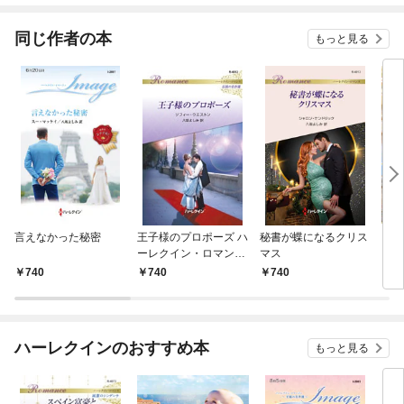
同じ作者の本
もっと見る
言えなかった秘密
王子様のプロポーズ ハ
秘書が蝶になるクリス
プレ
ーレクイン・ロマンス
マス
ーレ
～伝説の名作選～【ハ
740
740
740
6
ーレクイン・ロマンス
版】
ハーレクインのおすすめ本
もっと見る