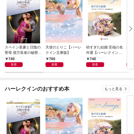
スペイン富豪と日陰の
天使のとりこ【ハーレ
幼すぎた結婚 至福の名
塔の
聖母 億万長者の秘密同
クイン文庫版】
作選【ハーレクイン・
クイ
盟 II ハーレクイン・ロ
イマージュ版】
ル・
740
760
740
9
マンス～純潔のシンデ
新着
新着
新着
レラ～
ハーレクインのおすすめ本
もっと見る