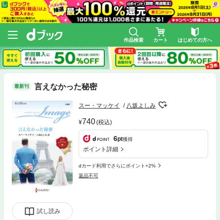
作品検索
カート
はじめての方へ
言えなかった秘密
最新刊
スー・マッケイ
八坂よしみ
740
(税込)
6
pt
獲得
ポイント詳細
dカード利用でさらにポイント+2%
返品不可
試し読み