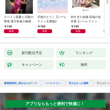
スペイン富豪と日陰の
天使のとりこ【ハーレ
幼すぎた結婚 至福の名
塔の
聖母 億万長者の秘密同
クイン文庫版】
作選【ハーレクイン・
クイ
盟 II ハーレクイン・ロ
イマージュ版】
ル・
740
760
740
9
マンス～純潔のシンデ
新着
新着
新着
レラ～
新刊配信予定
ランキング
キャンペーン
無料
漫画無料試し読みならdブック
ハーレクイン
言えなかった秘密
言えなかっ
アプリならもっと便利で快適に！