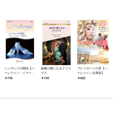
リーズ別冊版】
シンデレラの階段【ハ
秘書が蝶になるクリス
プレイボーイの罪【ハ
ーレクイン・イマージ
マス
ーレクイン文庫版】
ュ版】
740
740
682