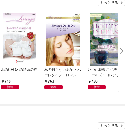
もっと見る
氷のCEOとの秘密の絆
私の知らないあなた ハ
いつか花嫁に ベティ・
ーレクイン・ロマンス
ニールズ・コレクショ
～伝説の名作選～【ハ
ン【ハーレクイン・マ
740
763
730
ーレクイン・ロマンス
スターピース版】
新着
新着
新着
版】
もっと見る