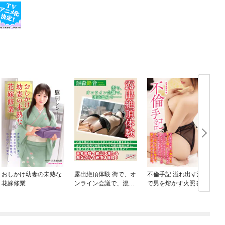
おしかけ幼妻の未熟な
露出絶頂体験 街で、オ
不倫手記 溢れ出す淫水
花嫁修業
ンライン会議で、混浴
で男を熔かす火照る魔
温泉で……
性の肉体性交体験