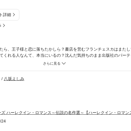
ト詳細
%
たら、王子様と恋に落ちたかしら？書店を営むフランチェスカはまたし
てくれる人なんて、本当にいるの？沈んだ気持ちのまま出版社のパーテ
子コンラッドの話題でもちきりだった。端整な顔立ちと鋭い知性で知ら
々に絶賛しているのだ。フランチェスカが圧倒されていると見知らぬ男
女の胸は思いがけずときめく。眼鏡を忘れてはっきりと顔は見えないけ
八坂よしみ
とをもっと知りたい──フランチェスカは気づかなかった。彼こそがコ
、ヒロインは慣れない環境に戸惑い、さらに彼とのすれ違いから愛され
の仲を心配した祖父が一計を案じて……。昔の少女漫画を思わせる、ピ
い。＊本書は、ハーレクインSP文庫から既に配信されている作品のハ
の際は十分ご注意ください。
ーズ ハーレクイン・ロマンス～伝説の名作選～【ハーレクイン・ロマン
/24