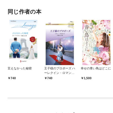
同じ作者の本
言えなかった秘密
王子様のプロポーズ ハ
幸せの青い鳥はどこに
ーレクイン・ロマンス
～伝説の名作選～【ハ
740
740
1,500
ーレクイン・ロマンス
版】