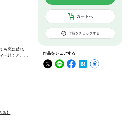
カートへ
作品をチェックする
ても恋に破れ
作品をシェアする
ィへ赴くと、会
れる王子が上梓
性が声をかけて
れど、きっと素
ンラッドだとは。
ていないと思い込
ュアなシンデレ
ーレクイン・ロマ
ス版】