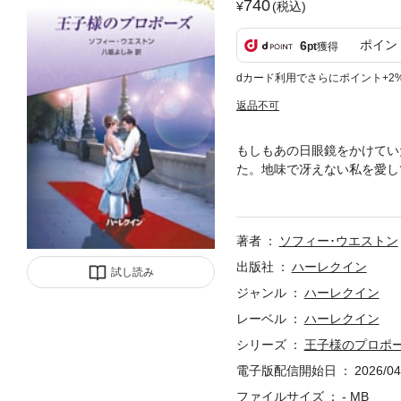
740
(税込)
ポイン
6
pt
獲得
dカード利用でさらにポイント+2
返品不可
もしもあの日眼鏡をかけてい
た。地味で冴えない私を愛し
場中がモンタスロ王国の皇太
したばかりの本を、みんな口
きた。不思議に話が弾み、彼
著者
ソフィー･ウエストン
敵な人に違いないわ。彼のこ
■ヒーローと婚約したものの
出版社
ハーレクイン
試し読み
んでしまいます。そこで二人
ジャンル
ハーレクイン
ラロマンスをお楽しみくださ
レーベル
ハーレクイン
ンス版となります。 ご購入
シリーズ
王子様のプロポ
電子版配信開始日
2026/04
ファイルサイズ
- MB