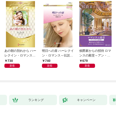
あの朝の別れから ハー
明日への扉 ハーレクイ
侯爵家からの招待 ロマ
レクイン・ロマンス・
ン・ロマンス～伝説の
ンスの殿堂～アン・メ
プレミアム～リン・グ
名作選～【ハーレクイ
イザー名作選 2～【ハ
730
740
679
レアム・ベスト・セレ
ン・ロマンス版】
ーレクインSP文庫版】
新着
新着
新着
クション～【ハーレク
イン・プレゼンツ作家
シリーズ別冊版】
ランキング
キャンペーン