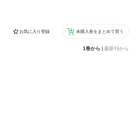
お気に入り登録
未購入巻をまとめて買う
1巻から
|
最新刊から