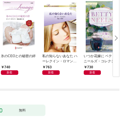
氷のCEOとの秘密の絆
私の知らないあなた ハ
いつか花嫁に ベティ・
ーレクイン・ロマンス
ニールズ・コレクショ
～伝説の名作選～【ハ
ン【ハーレクイン・マ
740
763
730
ーレクイン・ロマンス
スターピース版】
新着
新着
新着
版】
無料