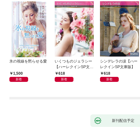
氷の視線を黙らせる愛
いくつものジェラシー
シンデレラの涙【ハー
【ハーレクインSP文庫
レクインSP文庫版】
版】
1,500
618
618
新着
新着
新着
新刊配信予定