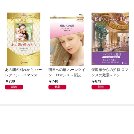
あの朝の別れから ハー
明日への扉 ハーレクイ
侯爵家からの招待 ロマ
レクイン・ロマンス・
ン・ロマンス～伝説の
ンスの殿堂～アン・メ
プレミアム～リン・グ
名作選～【ハーレクイ
イザー名作選 2～【ハ
730
740
679
レアム・ベスト・セレ
ン・ロマンス版】
ーレクインSP文庫版】
新着
新着
新着
クション～【ハーレク
イン・プレゼンツ作家
シリーズ別冊版】