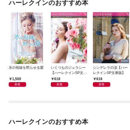
ハーレクインのおすすめ本
氷の視線を黙らせる愛
いくつものジェラシー
シンデレラの涙【ハー
【ハーレクインSP文庫
レクインSP文庫版】
版】
1,500
618
618
新着
新着
新着
ハーレクインのおすすめ本