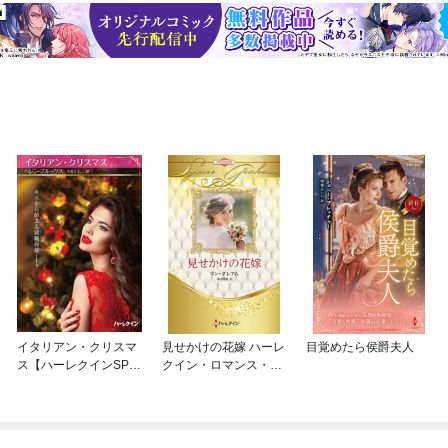
イタリアン・クリスマ
見せかけの花嫁 ハーレ
目覚めたら侯爵夫人
ス【ハーレクインSP文
クイン・ロマンス・プ
庫版】
レミアム～リン・グレ
アム・ベスト・セレク
ション～【ハーレクイ
ン・プレゼンツ作家シ