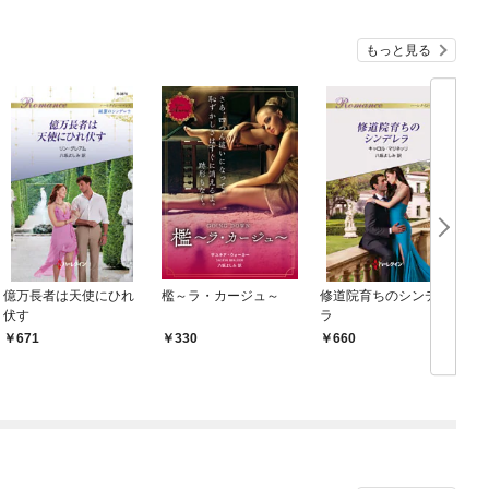
もっと見る
億万長者は天使にひれ
檻～ラ・カージュ～
修道院育ちのシンデレ
伏す
ラ
冊
671
330
660