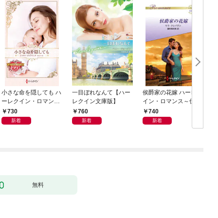
小さな命を隠しても ハ
一目ぼれなんて【ハー
侯爵家の花嫁 ハーレク
ーレクイン・ロマン
レクイン文庫版】
イン・ロマンス～伝説
ス・タイムマシン
の名作選～【ハーレク
730
760
740
イン・ロマンス版】
新着
新着
新着
無料