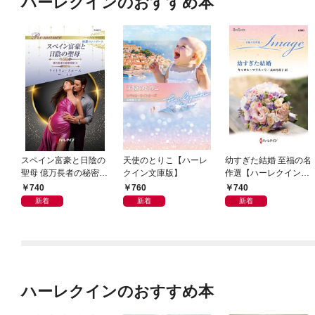
ハーレクインのおすすめ本
スペイン富豪と日陰の
天使のとりこ【ハーレ
幼すぎた結婚 至福の名
聖母 億万長者の秘密同
クイン文庫版】
作選【ハーレクイン・
盟 II ハーレクイン・ロ
イマージュ版】
740
760
740
マンス～純潔のシンデ
新着
新着
新着
レラ～
ハーレクインのおすすめ本