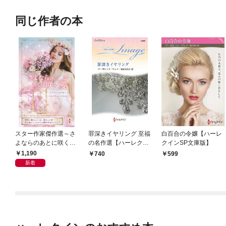
同じ作者の本
スター作家傑作選～さ
罪深きイヤリング 至福
白百合の令嬢【ハーレ
よならのあとに咲く愛
の名作選【ハーレクイ
クインSP文庫版】
～
ン・イマージュ版】
1,190
740
599
新着