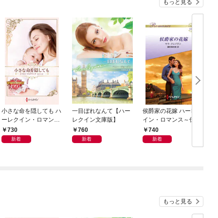
もっと見る
小さな命を隠しても ハ
一目ぼれなんて【ハー
侯爵家の花嫁 ハーレク
ーレクイン・ロマン
レクイン文庫版】
イン・ロマンス～伝説
ス・タイムマシン
の名作選～【ハーレク
730
760
740
イン・ロマンス版】
新着
新着
新着
もっと見る