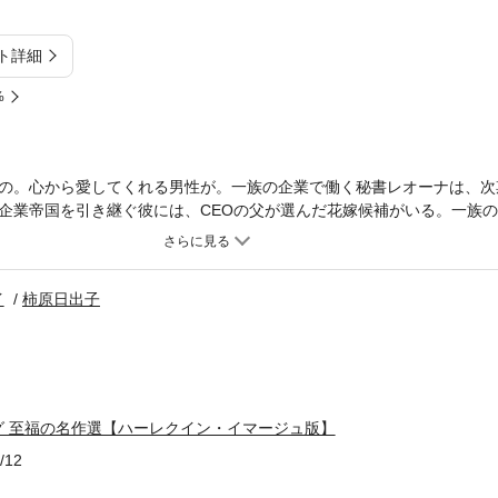
ト詳細
%
の。心から愛してくれる男性が。一族の企業で働く秘書レオーナは、次
企業帝国を引き継ぐ彼には、CEOの父が選んだ花嫁候補がいる。一族
い存在だった。ある日、レオーナは一族が集まるパーティでボイドと顔を
ーの瞳に改めて胸をときめかせた。ところが、レオーナにとって恥ずか
の義母の高級イヤリングを盗んだため、彼女がそっと元に戻そうとした
イ
柿原日出子
の罪を被ろうとするレオーナに、彼は脅迫めいた取り引きを迫った！「
みがぼくと結婚するか」■愛するボイドの求婚をレオーナが素直に喜べ
とが目に見えているから。そして何より、この求婚が真実の愛に基づい
ダイアナ・パーマーも憧れた作家マーガレット・ウェイの名作。＊本書
されている作品となります。 ご購入の際は十分ご注意ください。
グ 至福の名作選【ハーレクイン・イマージュ版】
/12