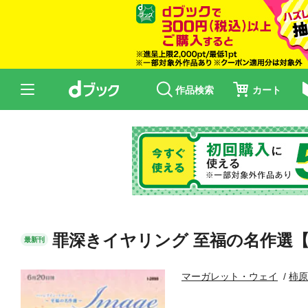
作品検索
カート
罪深きイヤリング 至福の名作選
最新刊
マーガレット・ウェイ
柿