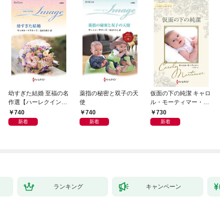
幼すぎた結婚 至福の名
薬指の秘密と双子の天
仮面の下の純潔 キャロ
作選【ハーレクイン・
使
ル・モーティマー・コ
イマージュ版】
レクション【ハーレク
740
740
730
イン・マスターピース
新着
新着
新着
版】
ランキング
キャンペーン