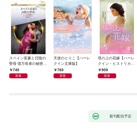
スペイン富豪と日陰の
天使のとりこ【ハーレ
塔の上の花嫁【ハーレ
聖母 億万長者の秘密同
クイン文庫版】
クイン・ヒストリカ
盟 II ハーレクイン・ロ
ル・スペシャル版】
740
760
909
マンス～純潔のシンデ
新着
新着
新着
レラ～
新刊配信予定