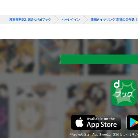
漫画無料試し読みならdブック
ハーレクイン
罪深きイヤリング 至福の名作選
Appleのロゴ、App Storeは、米国もしくはそ