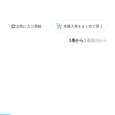
お気に入り登録
未購入巻をまとめて買う
1巻から
|
最新刊から