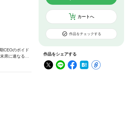
カートへ
作品をチェックする
期CEOのボイド
作品をシェアする
の末席に連なるだ
合わせ、190セ
しい大事件が起
ところ、ボイド
弟を警察に突き
ないのは、彼の父
たものなのかわ
は、ハーレクイ