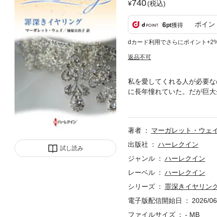
740
(税込)
ポイン
6
pt
獲得
dカード利用でさらにポイント+2
返品不可
私を愛してくれる人が必要な
に長年憧れていた。だが巨大
けのレオーナには手の届かな
ンチの長身とサファイアブル
こる――弟が出来心でボイド
著者
マーガレット・ウェ
に見られてしまったのだ。弟
出されたいか、それとも、き
出版社
ハーレクイン
試し読み
が自分を歓迎してくれないこ
ジャンル
ハーレクイン
からなかったから……。あの
レーベル
ハーレクイン
ン・イマージュから既に配信
シリーズ
罪深きイヤリン
電子版配信開始日
2026/06
ファイルサイズ
- MB