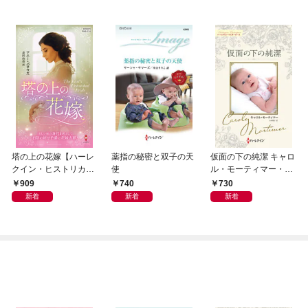
塔の上の花嫁【ハーレ
薬指の秘密と双子の天
仮面の下の純潔 キャロ
クイン・ヒストリカ
使
ル・モーティマー・コ
ル・スペシャル版】
レクション【ハーレク
909
740
730
イン・マスターピース
新着
新着
新着
版】