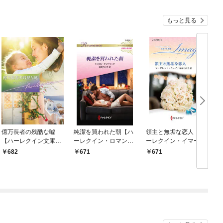
もっと見る
億万長者の残酷な嘘
純潔を買われた朝【ハ
領主と無垢な恋人【ハ
【ハーレクイン文庫
ーレクイン・ロマンス
ーレクイン・イマージ
版】
版】
ュ版】
682
671
671