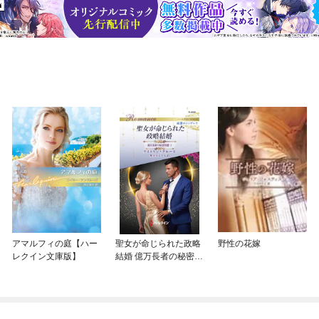
アマルフィの庭【ハー
聖女が命じられた政略
野性の花嫁
レクイン文庫版】
結婚 億万長者の秘密同
盟 I ハーレクイン・ロ
マンス～純潔のシンデ
レラ～