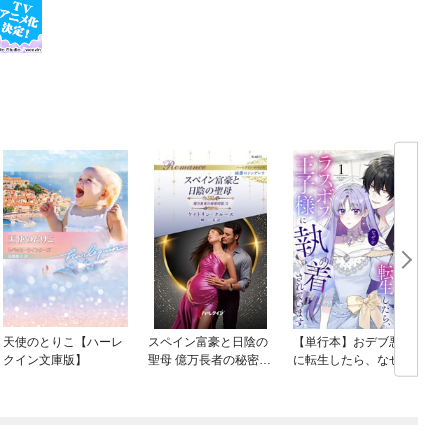
天使のとりこ【ハーレ
スペイン富豪と日陰の
【単行本】おデブ悪女
クイン文庫版】
聖母 億万長者の秘密同
に転生したら、なぜか
盟 II ハーレクイン・ロ
ラスボス王子様に執着
マンス～純潔のシンデ
されています
レラ～