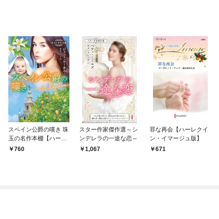
スペイン公爵の嘆き 珠
スター作家傑作選～シ
罪な再会【ハーレクイ
玉の名作本棚【ハーレ
ンデレラの一途な恋～
ン・イマージュ版】
クイン文庫版】
760
1,067
671