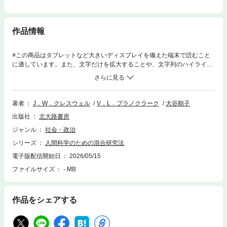
作品情報
※この商品はタブレットなど大きいディスプレイを備えた端末で読むこと
に適しています。また、文字だけを拡大することや、文字列のハイライ
ト、検索、辞書の参照、引用などの機能が使用できません。研究の入口か
ら結論を引き出すまでのプロセスの各段階において，質的・量的アプロー
チでデータを収集・分析・混合し，各々のアプローチの長所を組み合わせ
ることをめざした研究方法論。４つの主な研究デザイン（トライアンギュ
著者
J．W．クレスウェル
V．L．プラノクラーク
大谷順子
レーション／埋め込み／説明的／探求的）の手順や特徴を，具体的な研究
出版社
北大路書房
例とともに紹介。
ジャンル
社会・政治
シリーズ
人間科学のための混合研究法
電子版配信開始日
2026/05/15
ファイルサイズ
- MB
作品をシェアする