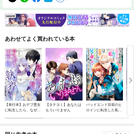
あわせてよく買われている本
【単行本】おデブ悪女
【タテヨミ】あなたは
バッドエンド目前のヒ
【タ
に転生したら、なぜか
もういりません
ロインに転生した私、
リ〜
ラスボス王子様に執着
今世では恋愛するつも
されています
りがチートな兄が離し
てくれません！？@C
OMIC