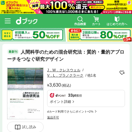
作品検索
カート
はじめての方へ
人間科学のための混合研究法：質的・量的アプロ
最新刊
ーチをつなぐ研究デザイン
J．W．クレスウェル
V．L．プラノクラーク
他1名
3,630
(税込)
33
pt
獲得
ポイント詳細
dカード利用でさらにポイント+2%
返品不可
試し読み