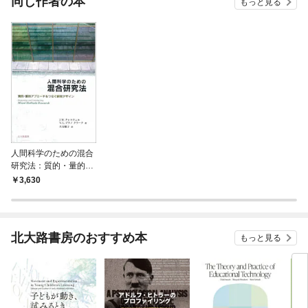
同じ作者の本
もっと見る
人間科学のための混合
研究法：質的・量的ア
プローチをつなぐ研究
3,630
デザイン
北大路書房のおすすめ本
もっと見る