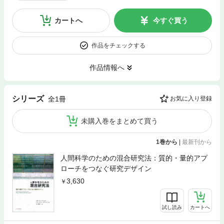
カートへ
今すぐ買う
作品をチェックする
作品情報へ
シリーズ
全1冊
お気に入り登録
未購入巻をまとめて買う
1巻から
|
最新刊から
人間科学のための混合研究法：質的・量的アプ
ローチをつなぐ研究デザイン
3,630
試し読み
カートへ