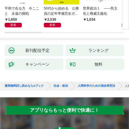
平和で在る力 今ここ
50代から始める 公務
世界政治１ ――民主
「力
と 永遠の挑戦
員の定年準備完全ガイ
化と権威主義化
く 
ド
1,650
2,530
1,
1,034
新着
新着
新刊配信予定
ランキング
キャンペーン
無料
漫画無料試し読みならdブック
社会・政治
人間科学のための混合研究法
人
アプリならもっと便利で快適に！