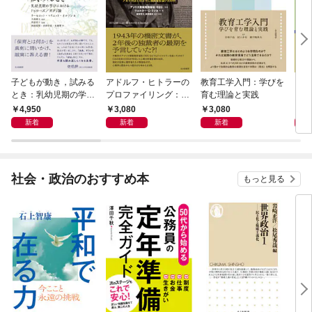
子どもが動き，試みる
アドルフ・ヒトラーの
教育工学入門：学びを
コン
とき：乳幼児期の学び
プロファイリング：ア
育む理論と実践
１：
におけるドゥルーズ／
メリカはどのように独
4,950
3,080
3,080
3,
ガタリ論
裁者を描いたのか
新着
新着
新着
社会・政治のおすすめ本
もっと見る