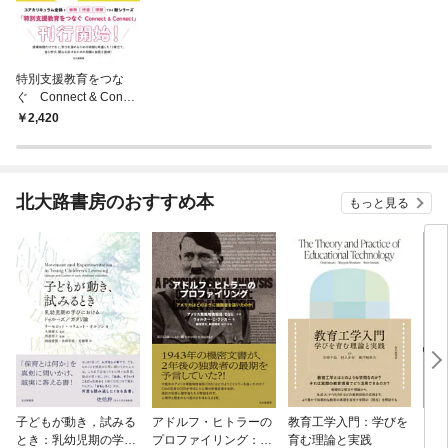
特別支援教育をつな
ぐ Connect & Conne
ct 1：特別支援教育
2,420
要論
北大路書房のおすすめ本
もっと見る
子どもが動き，試みる
アドルフ・ヒトラーの
教育工学入門：学びを
コン
とき：乳幼児期の学び
プロファイリング：ア
育む理論と実践
１：