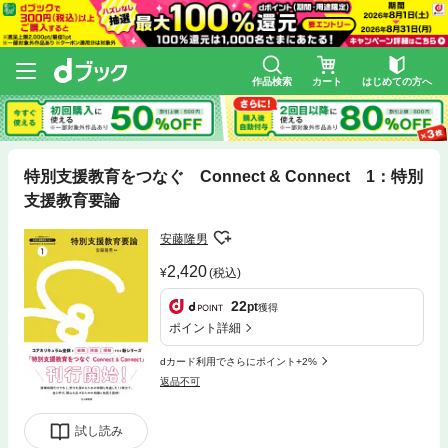
作品検索
カート
はじめての方へ
特別支援教育をつなぐ Connect & Connect 1：特別
支援教育要論
安藤隆男
2,420
(税込)
22
pt
獲得
ポイント詳細
dカード利用でさらにポイント+2%
返品不可
試し読み