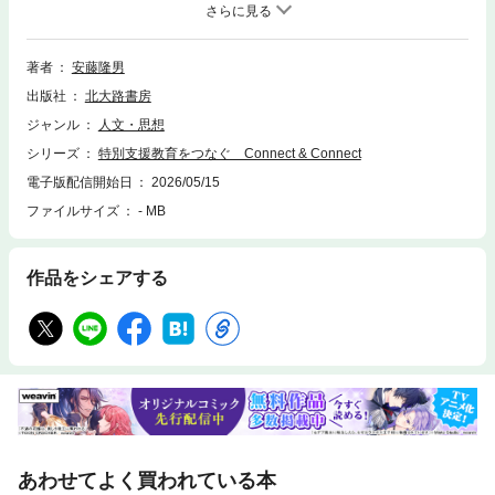
ト、検索、辞書の参照、引用などの機能が使用できません。2024年4月実
施「特別支援学校教諭免許状コアカリキュラム」対応のテキスト新シリー
ズ第1巻。基礎理論を包括的に学べるよう「障害児教育の歴史・思想・制
度」「特別支援教育の理念・制度」「インクルーシブ教育システム」の3
著者
安藤隆男
部構成。豊富な注釈，リフレクション（ワーク）等，自ら学び，関心を広
出版社
北大路書房
げるための工夫も満載。
ジャンル
人文・思想
シリーズ
特別支援教育をつなぐ Connect & Connect
電子版配信開始日
2026/05/15
ファイルサイズ
- MB
作品をシェアする
あわせてよく買われている本