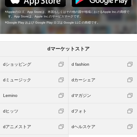
Appleのロゴ、App Storeは、米国もしくはその他の国や地域におけるApple Inc.の商標で
す。App Storeは、Apple Inc.のサービスマークです。
Google Play および Google Play ロゴは Google LLC の商標です。
dマーケットストア
dショッピング
d fashion
dミュージック
dカーシェア
Lemino
dマガジン
dヒッツ
dフォト
dアニメストア
dヘルスケア