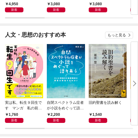
におけるドゥルーズ／
メリカはどのように独
4,950
3,080
3,080
3,
ガタリ論
裁者を描いたのか
新着
新着
新着
人文・思想のおすすめ本
もっと見る
実は私、転生９回生で
自閉スペクトラム症者
旧約聖書を読み解く
より
す マンガ 私の前世
が小説をめぐって語り
を考
物語
あう
9か
1,760
2,200
1,540
2,
新着
新着
新着