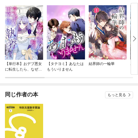
【単行本】おデブ悪女
【タテヨミ】あなたは
結界師の一輪華
バッ
に転生したら、なぜか
もういりません
ロイ
ラスボス王子様に執着
今世
されています
りが
てく
OMI
同じ作者の本
もっと見る