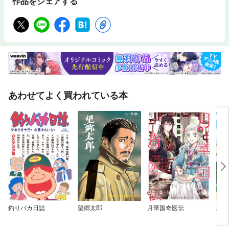
作品をシェアする
あわせてよく買われている本
釣りバカ日誌
望郷太郎
月華国奇医伝
異世