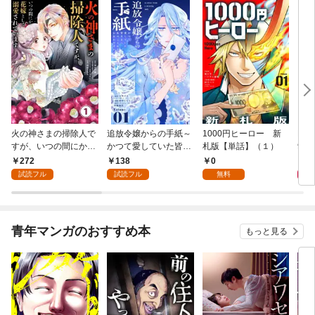
火の神さまの掃除人で
追放令嬢からの手紙～
1000円ヒーロー 新
DIM
すが、いつの間にか花
かつて愛していた皆さ
札版【単話】（１）
9.
嫁として溺愛されてい
まへ 私のことなどお忘
272
138
0
8
ます【単話】（１）
れですか？～【単話】
試読フル
試読フル
無料
（１）
青年マンガのおすすめ本
もっと見る