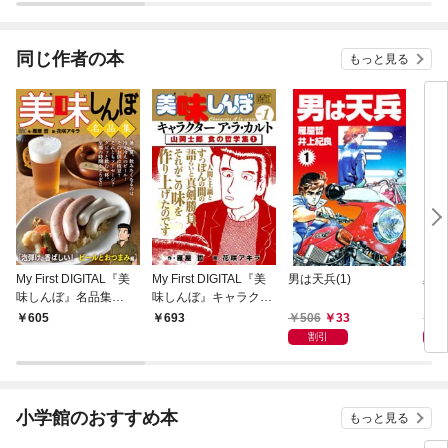
同じ作者の本
もっと見る
My First DIGITAL『美
My First DIGITAL『美
男は天兵(1)
黒鍵
味しんぼ』名品集
味しんぼ』キャラクタ
スト
（1）［泡弾け、香ば
ー ア・ラ・カルト VO
506
33
4
605
693
しい！ ビールとおつま
L.1 山岡士郎 食の哲学
割引
み編］
集(1)
小学館のおすすめ本
もっと見る