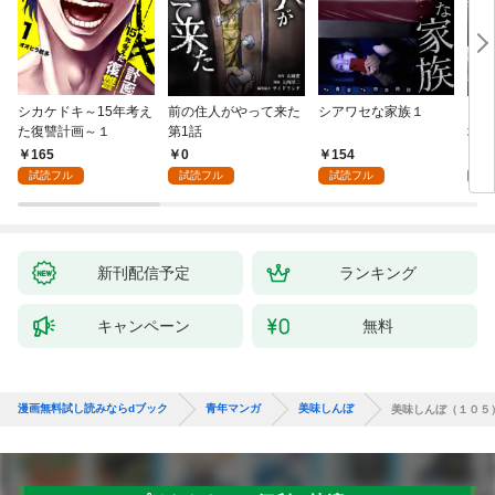
シカケドキ～15年考え
前の住人がやって来た
シアワセな家族１
16
た復讐計画～１
第1話
地獄
165
0
154
1
試読フル
試読フル
試読フル
試
新刊配信予定
ランキング
キャンペーン
無料
漫画無料試し読みならdブック
青年マンガ
美味しんぼ
美味しんぼ（１０５