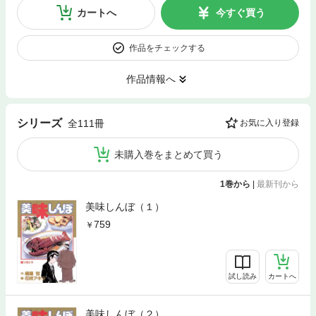
カートへ
今すぐ買う
作品をチェックする
作品情報へ
シリーズ
全111冊
お気に入り登録
未購入巻をまとめて買う
1巻から
|
最新刊から
美味しんぼ（１）
759
試し読み
カートへ
美味しんぼ（２）