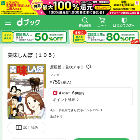
作品検索
カート
はじめての方へ
美味しんぼ（１０５）
雁屋哲
花咲アキラ
マンガ
759
(税込)
6
pt
獲得
ポイント詳細
dカード利用でさらにポイント+2%
返品不可
試し読み