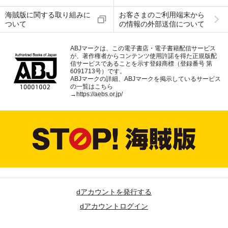
海賊版に関する取り組みに
お客さまのご利用端末から
ついて
の情報の外部送信について
ABJマークは、この電子書店・電子書籍配信サービス
が、著作権者からコンテンツ使用許諾を得た正規版配
信サービスであることを示す登録商標（登録番号 第
6091713号）です。
ABJマークの詳細、ABJマークを掲示しているサービス
の一覧はこちら
→
https://aebs.or.jp/
dアカウントを発行する
dアカウントログイン