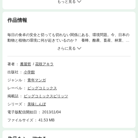
もっと見る
作品情報
毎日の食卓の安全と切っても切れない関係にある、環境問題。今、日本の
動物と植物の環境に何が起きているのか？ 養蜂、酪農、畜産、林業、遺
伝子組換え作物、農薬の問題に、鋭く迫る！■105巻の収録作第1話／続・
食と環境問題（ハチの巣、ハチの巣とバジルのサンドイッチ、蜂蜜各種、
豚内臓の塩焼き各種、牛乳各種、マツタケの炭火焼き、マツタケを使った
すき焼き、イノシシ南蛮そば、果物各種）
著者
雁屋哲
花咲アキラ
出版社
小学館
ジャンル
青年マンガ
レーベル
ビッグコミックス
掲載誌
ビッグコミックスピリッツ
シリーズ
美味しんぼ
電子版配信開始日
2013/11/04
ファイルサイズ
41.53 MB