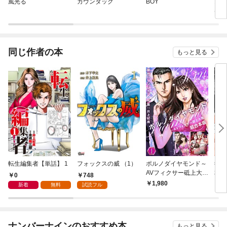
風光る
カウンタック
BOY
オタ
はい
同じ作者の本
もっと見る
転生編集者【単話】 1
フォックスの威 （1）
ポルノダイヤモンド～
復讐
AVフィクサー砥上大夜
本版
0
748
～ 超合本版 1巻
1,980
6
新着
無料
試読フル
ナンバーナインのおすすめ本
もっと見る