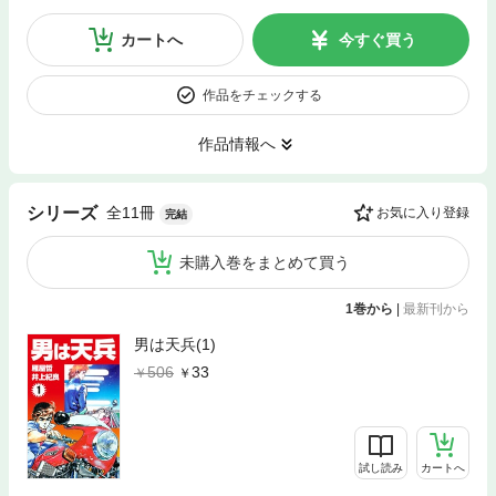
カートへ
今すぐ買う
作品をチェックする
作品情報へ
全11冊
シリーズ
お気に入り登録
完結
未購入巻をまとめて買う
1巻から
|
最新刊から
男は天兵(1)
506
33
試し読み
カートへ