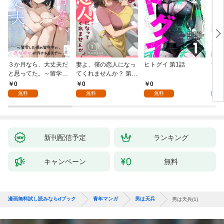
３か月なら、大丈夫だ
妻よ、僕の恋人になっ
ヒトグイ 第1話
世界
と思ってた。～留学し
てくれませんか？ 第1
レベ
た僕の留守中に、一途
話
0
0
0
0
な彼女が汚されるまで
無料
無料
無料
～ 1話
新刊配信予定
ランキング
キャンペーン
無料
漫画無料試し読みならdブック
青年マンガ
男は天兵
男は天兵(1)