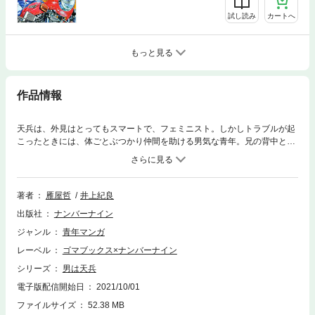
試し読み
カートへ
もっと見る
作品情報
天兵は、外見はとってもスマートで、フェミニスト。しかしトラブルが起
こったときには、体ごとぶつかり仲間を助ける男気な青年。兄の背中と自
身の夢を追いかけ、そして時には命を賭ける“夢縫の天兵”ヤングジャンプ
で人気を博した井上紀良先生と雁屋哲先生の二大巨頭が手掛けた作品が遂
に電子化する！
著者
雁屋哲
井上紀良
出版社
ナンバーナイン
ジャンル
青年マンガ
レーベル
ゴマブックス×ナンバーナイン
シリーズ
男は天兵
電子版配信開始日
2021/10/01
ファイルサイズ
52.38 MB