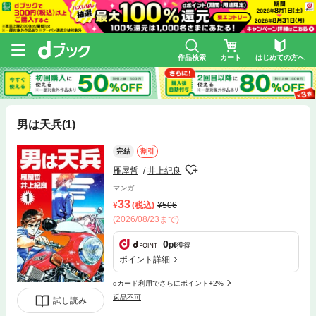
作品検索
カート
はじめての方へ
男は天兵(1)
完結
割引
雁屋哲
井上紀良
マンガ
33
(税込)
506
(2026/08/23まで)
0
pt
獲得
ポイント詳細
dカード利用でさらにポイント+2%
返品不可
試し読み