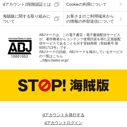
dアカウント2段階認証とは
Cookieの利用について
海賊版に関する取り組みに
お客さまのご利用端末から
ついて
の情報の外部送信について
ABJマークは、この電子書店・電子書籍配信サービス
が、著作権者からコンテンツ使用許諾を得た正規版配
信サービスであることを示す登録商標（登録番号 第
6091713号）です。
ABJマークの詳細、ABJマークを掲示しているサービス
の一覧はこちら
→
https://aebs.or.jp/
dアカウントを発行する
dアカウントログイン