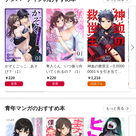
かぞくごっこ…あそ
隼人くん、いつ振り向
神血の救世主～0.0000
俺だ
び？ （1）
いてくれるの？ （1）
0001％を引き当て最
世界
強へ～【電子書籍特典
めら
220
220
1,210
9
付】（１）
（１
新着
新着
試読フル
試
青年マンガのおすすめ本
もっと見る