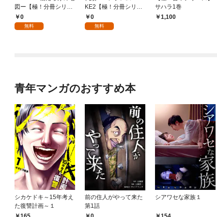
図ー【極！分冊シリー
KE2【極！分冊シリー
サハラ1巻
ズ】#001
ズ】ACT.1
0
0
1,100
無料
無料
青年マンガのおすすめ本
シカケドキ～15年考え
前の住人がやって来た
シアワセな家族１
た復讐計画～１
第1話
165
0
154