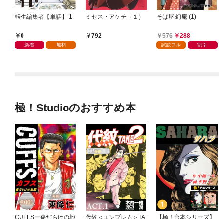
転生編集者【単話】 1
ミセス・アケチ（１）
そば屋 幻庵 (1)
0
576
288
792
新着
無料
試読フル
割引
極！Studioのおすすめ本
CUFFSー傷だらけの地
代紋＜エンブレム＞TA
【極！合本シリーズ】