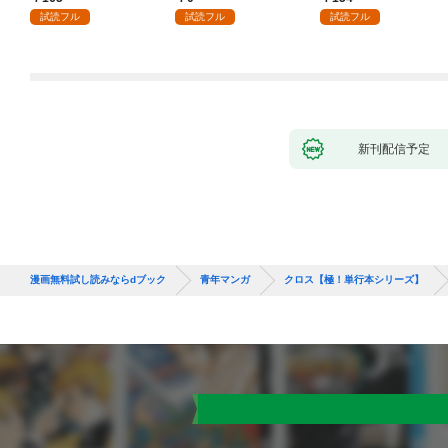
試読フル
試読フル
試読フル
新刊配信予定
漫画無料試し読みならdブック
青年マンガ
クロス【極！単行本シリーズ】