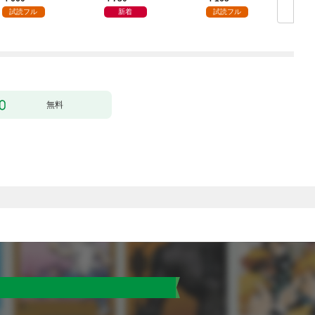
試読フル
新着
試読フル
無料