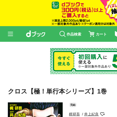
作品検索
カート
クロス【極！単行本シリーズ】1巻
完結
梶研吾
井上紀良