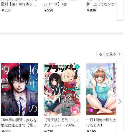
星剣【極！単行本シリ
シリーズ】1巻
新・上ってなンボ!!太
ーズ】1巻
一よ泣くな1巻
550
550
836
もっと見る
16年目の復讐～奴らを
【電子版】月刊コミッ
一日1回俺の理性が負
地獄に送るまで【電子
クフラッパー 2026年9
けるとき1
か
単行本版】１
月号
660
730
165