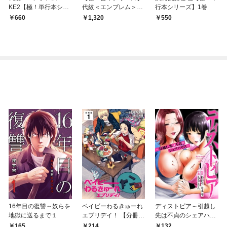
KE2【極！単行本シリ
代紋＜エンブレム＞TA
行本シリーズ】1巻
ーズ】1巻
KE2 1巻
660
1,320
550
16年目の復讐～奴らを
ベイビーわるきゅーれ
ディストピア～引越し
地獄に送るまで１
エブリデイ！ 【分冊
先は不貞のシェアハウ
版】 1
ス～１
165
214
132