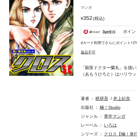
マンガ
352
(税込)
ポイン
3
pt
獲得
dカード利用でさらにポイント+2
返品不可
「殺医ドクター蘭丸」を描い
（あもうひろと）はハリウッ
にのために戦いを挑む！
著者
梶研吾
井上紀良
出版社
極！Studio
ジャンル
青年マンガ
レーベル
いろは
シリーズ
クロス【極！単