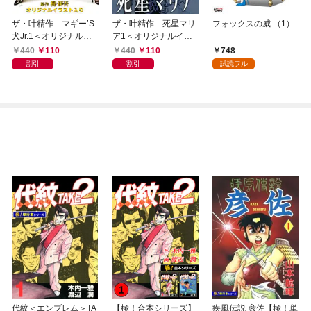
ザ・叶精作 マギー’S
ザ・叶精作 死星マリ
フォックスの威 （1）
犬Jr.1＜オリジナルイ
ア1＜オリジナルイラ
ラスト入り特装版＞
スト入り特装版＞
440
110
440
110
748
割引
割引
試読フル
代紋＜エンブレム＞TA
【極！合本シリーズ】
疾風伝説 彦佐【極！単