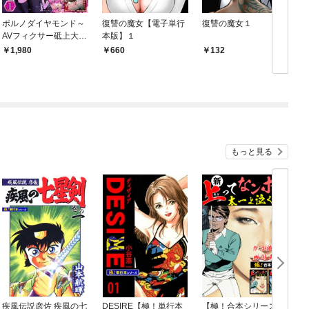
ポルノダイヤモンド～
復讐の魔女【電子単行
復讐の魔女１
AVフィクサー砥上大夜
本版】１
～ 超合本版 1巻
1,980
660
132
もっと見る
疾風伝説彦佐 疾風の七
DESIRE【極！単行本
【極！合本シリーズ】