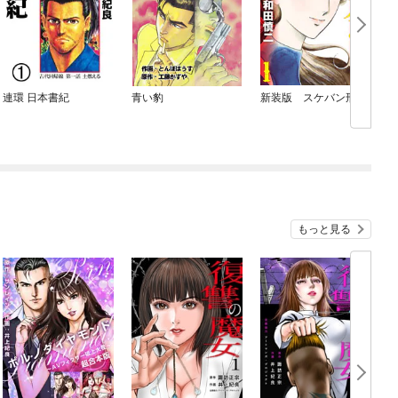
連環 日本書紀
青い豹
新装版 スケバン刑事
もっと見る