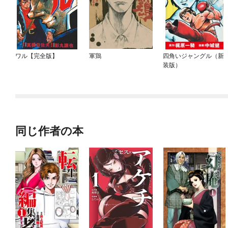
ワル【完全版】
軍鶏
四角いジャングル（新
装版）
同じ作者の本