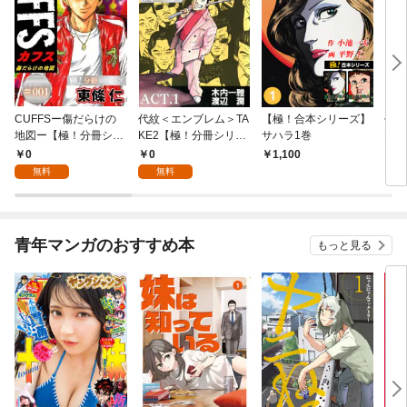
CUFFSー傷だらけの
代紋＜エンブレム＞TA
【極！合本シリーズ】
代紋
地図ー【極！分冊シリ
KE2【極！分冊シリー
サハラ1巻
KE
ーズ】#001
ズ】ACT.1
ーズ
0
0
1,100
6
無料
無料
青年マンガのおすすめ本
もっと見る