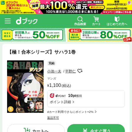
作品検索
カート
はじめての方へ
【極！合本シリーズ】サハラ1巻
完結
小池一夫
平野仁
マンガ
1,100
(税込)
10
pt
獲得
ポイント詳細
dカード利用でさらにポイント+2%
返品不可
カートへ
今すぐ買う