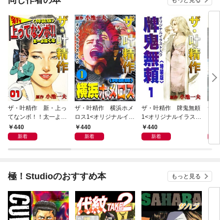
もっと見る
ザ・叶精作 新・上っ
ザ・叶精作 横浜ホメ
ザ・叶精作 牌鬼無頼
ザ・
てなンボ！！太一よ泣
ロス1<オリジナルイラ
1<オリジナルイラスト
くま
くな1<特装版>
スト入り特装版>
入り特装版>
ラス
440
440
440
4
新着
新着
新着
極！Studioのおすすめ本
もっと見る