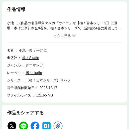
作品情報
小池一夫作品の名作戦争マンガ『サハラ』が【極！合本シリーズ】に登
場！本作は単行本全9巻を、極！合本シリーズでは至極の4巻に凝縮して収
録。 アンゴラ独立戦争の最中、激しい戦闘が繰り広げられる戦場で、政府
軍部隊が解放戦線の主力部隊に包囲され、猛攻撃を受けていた。隊長チュ
チュ・ヒステリーカ率いるサハラ女外人部隊、総勢13名は、政府軍救援の
命令を受けて出動。戦場に到着した彼女たちが取った非情な行動とは
著者
小池一夫
平野仁
——。「魔女」の異名で恐れられる、女性だけで構成された外人部隊の壮
出版社
極！Studio
絶な生き様と死に様を描いた衝撃のドラマ！ ※単行本の1,2巻を収録してい
ます。
ジャンル
青年マンガ
レーベル
極！studio
シリーズ
【極！合本シリーズ】サハラ
電子版配信開始日
2025/12/17
ファイルサイズ
121.65 MB
作品をシェアする