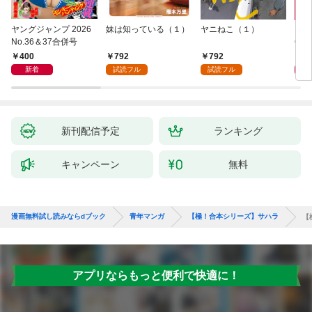
ヤングジャンプ 2026
妹は知っている（１）
ヤニねこ（１）
モー
No.36＆37合併号
6・3
日発
400
792
792
4
新着
試読フル
試読フル
新刊配信予定
ランキング
キャンペーン
無料
漫画無料試し読みならdブック
青年マンガ
【極！合本シリーズ】サハラ
【
アプリならもっと便利で快適に！