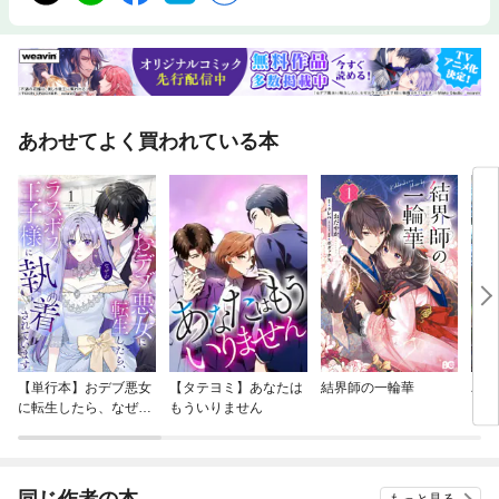
あわせてよく買われている本
【単行本】おデブ悪女
【タテヨミ】あなたは
結界師の一輪華
バッ
に転生したら、なぜか
もういりません
ロイ
ラスボス王子様に執着
今世
されています
りが
てく
OMI
同じ作者の本