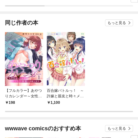
～
同じ作者の本
もっと見る
【フルカラー】あやつ
百合嫁バトルっ！ ～
りカレンダー～女性社
許嫁と親友と時々メイ
員の予定をヤリたい放
ド～
198
1,100
題に支配します１
wwwave comicsのおすすめ本
もっと見る