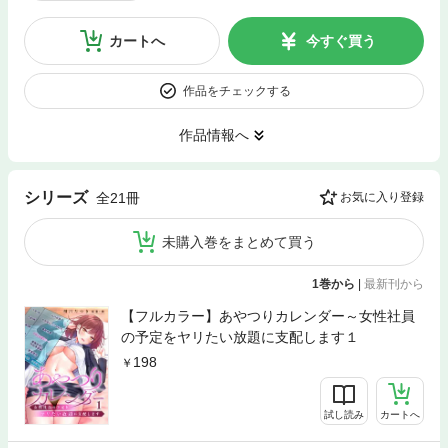
カートへ
今すぐ買う
作品をチェックする
作品情報へ
シリーズ
全21冊
お気に入り登録
未購入巻をまとめて買う
1巻から
|
最新刊から
【フルカラー】あやつりカレンダー～女性社員
の予定をヤリたい放題に支配します１
198
試し読み
カートへ