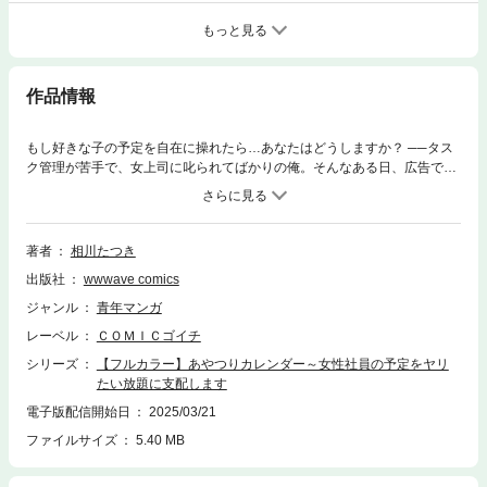
もっと見る
作品情報
もし好きな子の予定を自在に操れたら…あなたはどうしますか？ ──タス
ク管理が苦手で、女上司に叱られてばかりの俺。そんなある日、広告で見
つけたスケジュールアプリを試してみると、思わぬチカラを持っていた！
なんと、女部長の”浮気”や、同僚が”会議室でこっそりヤる”といった秘密の
予定が見えて…!?しかも、予定は書きかえ可能で、その通りに相手を操れ
る能力まで備えていた！…であれば早速、女性社員のスケジュールを俺と
著者
相川たつき
ヤることにしちゃえば…!?──辛い会議が、指先ひとつで”至福のひとと
出版社
wwwave comics
き”へと変わっていき…
ジャンル
青年マンガ
レーベル
ＣＯＭＩＣゴイチ
シリーズ
【フルカラー】あやつりカレンダー～女性社員の予定をヤリ
たい放題に支配します
電子版配信開始日
2025/03/21
ファイルサイズ
5.40 MB