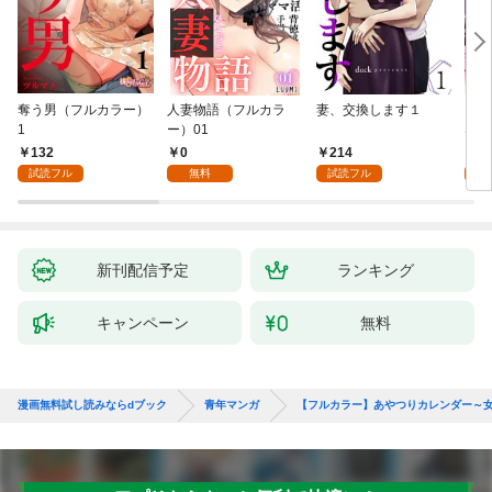
奪う男（フルカラー）
人妻物語（フルカラ
妻、交換します１
ごめ
1
ー）01
ない
132
0
214
1
試読フル
無料
試読フル
試
新刊配信予定
ランキング
キャンペーン
無料
漫画無料試し読みならdブック
青年マンガ
【フルカラー】あやつりカレンダー～