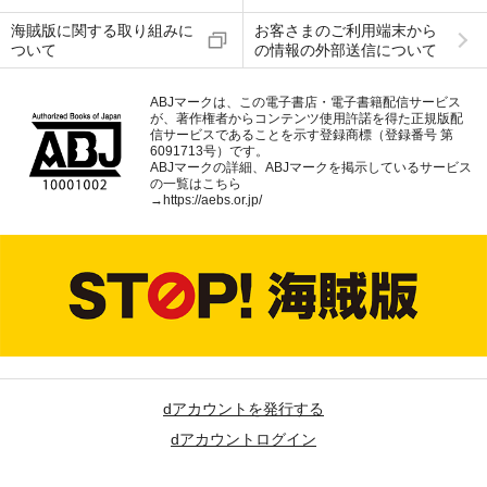
海賊版に関する取り組みに
お客さまのご利用端末から
ついて
の情報の外部送信について
ABJマークは、この電子書店・電子書籍配信サービス
が、著作権者からコンテンツ使用許諾を得た正規版配
信サービスであることを示す登録商標（登録番号 第
6091713号）です。
ABJマークの詳細、ABJマークを掲示しているサービス
の一覧はこちら
→
https://aebs.or.jp/
dアカウントを発行する
dアカウントログイン