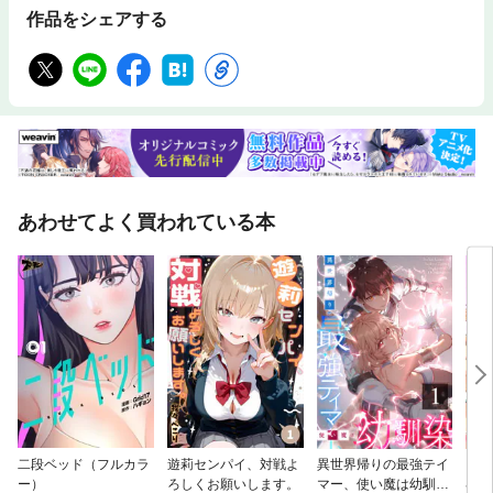
作品をシェアする
あわせてよく買われている本
二段ベッド（フルカラ
遊莉センパイ、対戦よ
異世界帰りの最強テイ
ちょ
ー）
ろしくお願いします。
マー、使い魔は幼馴染
界ハ