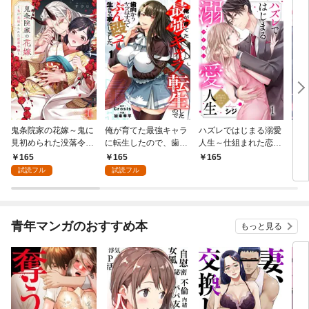
鬼条院家の花嫁～鬼に
俺が育てた最強キャラ
ハズレではじまる溺愛
じゃ
見初められた没落令嬢
に転生したので、歯向
人生～仕組まれた恋の
され
～１
かうヤツはすべてぶん
相手はハイスぺ社長１
は一
165
165
165
1
殴って生きる事にしま
試読フル
試読フル
した。１
青年マンガのおすすめ本
もっと見る