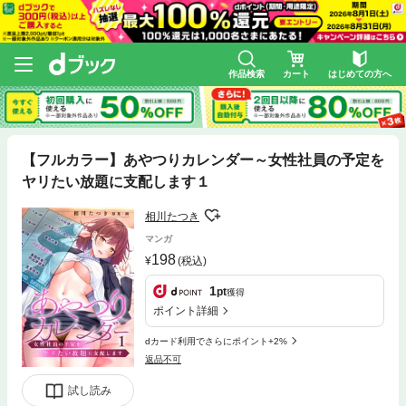
作品検索
カート
はじめての方へ
【フルカラー】あやつりカレンダー～女性社員の予定を
ヤリたい放題に支配します１
相川たつき
マンガ
198
(税込)
1
pt
獲得
ポイント詳細
dカード利用でさらにポイント+2%
返品不可
試し読み