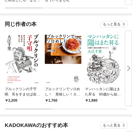
ラスボス王子様に執着
今世
されています
りが
てく
OMI
同じ作者の本
もっと見る
ブルックリンの子守
ブルックリンでソロめ
マンハッタンに陽はま
ブル
唄 耳をすませば命の
し！ 美味しい！カン
た昇る 60歳から始ま
を耕
音が聴こえる。
タン！驚き！の大江屋
る青春グラフィティ
るひ
2,200
1,760
1,980
1,
レシピから46皿のラブ
＆ピース
KADOKAWAのおすすめ本
もっと見る