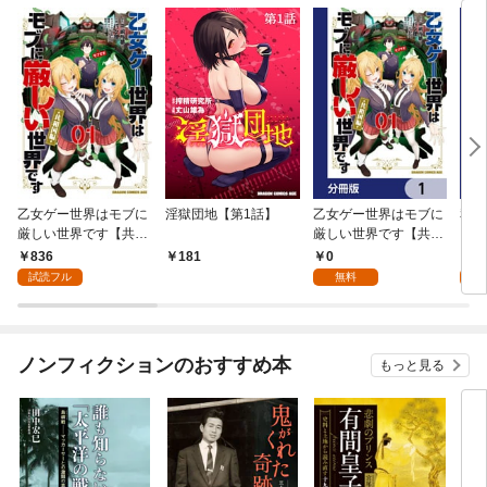
乙女ゲー世界はモブに
淫獄団地【第1話】
乙女ゲー世界はモブに
私、
厳しい世界です【共和
厳しい世界です【共和
をテ
国編】 ０１
国編】【分冊版】 1
パイ
836
0
0
181
を頑
試読フル
無料
版】
ノンフィクションのおすすめ本
もっと見る