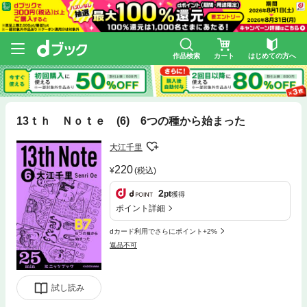
作品検索
カート
はじめての方へ
13ｔｈ Ｎｏｔｅ (6) 6つの種から始まった
大江千里
220
(税込)
2
pt
獲得
ポイント詳細
dカード利用でさらにポイント+2%
返品不可
試し読み