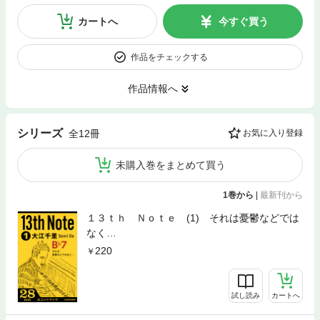
カートへ
今すぐ買う
作品をチェックする
作品情報へ
シリーズ
全12冊
お気に入り登録
未購入巻をまとめて買う
1巻から
|
最新刊から
１３ｔｈ Ｎｏｔｅ (1) それは憂鬱などでは
なく…
220
試し読み
カートへ