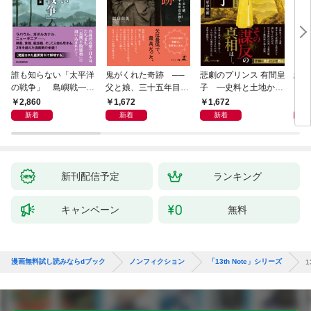
誰も知らない「太平洋
鬼がくれた奇跡 ──
悲劇のプリンス 有間皇
絆の
の戦争」 島嶼戦――
父と娘、三十五年目の
子 ―史料と土地から
と渡
マッカーサーとの激闘
赦し
読み直す十九年の生涯
2,860
1,672
1,672
8
の真実
新着
新着
新着
新刊配信予定
ランキング
キャンペーン
無料
漫画無料試し読みならdブック
ノンフィクション
「13th Note」シリーズ