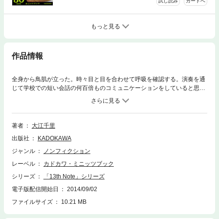
試し読み
カートへ
もっと見る
作品情報
全身から鳥肌が立った。時々目と目を合わせて呼吸を確認する。演奏を通
じて学校での短い会話の何百倍ものコミュニケーションをしていると思っ
た。音を通じてお互いまだ知らないそれぞれの音楽や人生や家族の話をし
ているかのような楽しいやり取り。スティーブも頬を紅潮させて汗びっし
ょりだった。(本文より)東北で大きな地震があった年の夏、「ＮＹのみん
なが元気になれるような夏祭りを企画してもらえないか？」と富ジャズか
著者
大江千里
ら提案があった。日本にいた頃、夏祭りのようなコンサートをやっていた
出版社
KADOKAWA
時期がある。「納涼千里天国」だ。話を聞いた時、「納涼」をＮＹの富ジ
ャズに置き換えてやってみると面白いかもしれないと思った。期間は６日
ジャンル
ノンフィクション
間。タイトルを「6 Seeds (６つの種）」にし、６人のゲストとセッション
レーベル
カドカワ・ミニッツブック
して作る６つのストーリー。蒔いた種からやがて芽が出る日が来るかもし
れないし、来ないかもしれない。ちょうどその頃知り合ったスティーブミ
シリーズ
「13th Note」シリーズ
ルハウス(ベース)とのデュオを基本に、人選に取りかかる――NYジャズ武
電子版配信開始日
2014/09/02
者修行はまだまだ続く。【読了時間 約25分】大江千里・おおえせんり19
ファイルサイズ
10.21 MB
60年9月6日大阪生まれ。1983年デビュー。2008年、ジャズピアニストを
目指し相棒(ダックスフンド♀)を連れてNYの音楽大学へ留学。ジャズアル