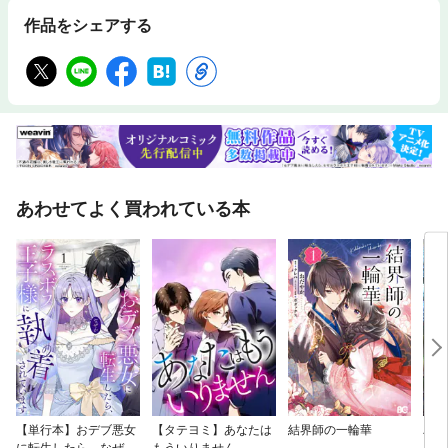
バム『boys mature slow』『Spooky Hotel』をリリース。東京ジャズフェ
スティバルには2年連続出演。現在は米国内で積極的なライブ活動を展開
作品をシェアする
中。ＮＹジャズ留学の前半を綴った『9th Note』全12冊、日本家屋体験エ
ッセイ『僕の家』全4冊を配信中。
あわせてよく買われている本
【単行本】おデブ悪女
【タテヨミ】あなたは
結界師の一輪華
バッ
に転生したら、なぜか
もういりません
ロイ