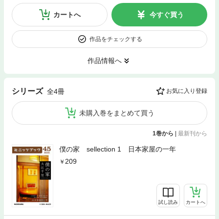
カートへ
今すぐ買う
作品をチェックする
作品情報へ
シリーズ
全4冊
お気に入り登録
未購入巻をまとめて買う
1巻から
|
最新刊から
僕の家 sellection 1 日本家屋の一年
209
試し読み
カートへ