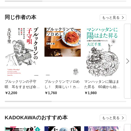
ました
され
同じ作者の本
もっと見る
ブルックリンの子守
ブルックリンでソロめ
マンハッタンに陽はま
ブル
唄 耳をすませば命の
し！ 美味しい！カン
た昇る 60歳から始ま
を耕
音が聴こえる。
タン！驚き！の大江屋
る青春グラフィティ
るひ
2,200
1,760
1,980
1,
レシピから46皿のラブ
＆ピース
KADOKAWAのおすすめ本
もっと見る