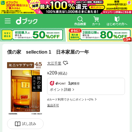
作品検索
カート
はじめての方へ
僕の家 sellection 1 日本家屋の一年
大江千里
209
(税込)
1
pt
獲得
ポイント詳細
dカード利用でさらにポイント+2%
返品不可
試し読み