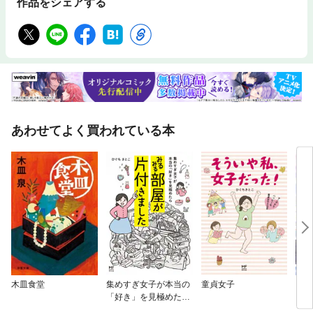
作品をシェアする
あわせてよく買われている本
木皿食堂
集めすぎ女子が本当の
童貞女子
【単
「好き」を見極めたら
に転
みるみる部屋が片付き
ラス