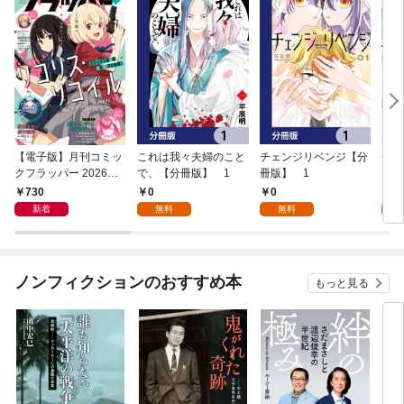
【電子版】月刊コミッ
これは我々夫婦のこと
チェンジリベンジ【分
チェ
クフラッパー 2026年9
で、【分冊版】 1
冊版】 1
月号
730
0
0
7
新着
無料
無料
試
ノンフィクションのおすすめ本
もっと見る