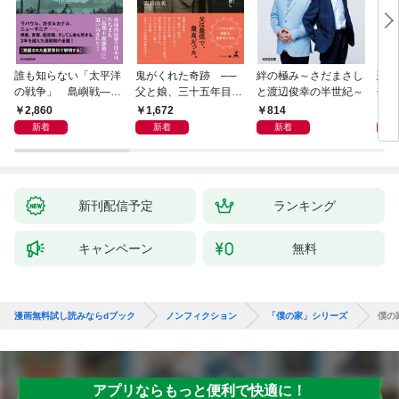
誰も知らない「太平洋
鬼がくれた奇跡 ──
絆の極み～さだまさし
悲劇
の戦争」 島嶼戦――
父と娘、三十五年目の
と渡辺俊幸の半世紀～
子 
マッカーサーとの激闘
赦し
読み
2,860
1,672
814
1,
の真実
新着
新着
新着
新刊配信予定
ランキング
キャンペーン
無料
漫画無料試し読みならdブック
ノンフィクション
「僕の家」シリーズ
僕の家
アプリならもっと便利で快適に！