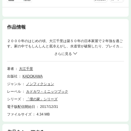
作品情報
２０００年のはじめの頃、大江千里は築５０年の日本家屋で２年強を過ご
す。家の中でもしんしんと底冷えがし、水道管が破裂したり、ブレイカー
が落ちたり、靴がカビだらけになったり、毛虫が大量発生したり。冬にな
る前に快適なマンションにでも引っ越そうと思っていたのに、いつしか古
い日本家屋をメインテナンスし、庭の井戸水で淹れたお茶を味わう男へと
変わっていった。自分の立ち位置が見える家。大好評だった単行本『僕の
著者
大江千里
家』をミニッツブックサイズに４分冊して電子化。第一弾に収録したの
出版社
KADOKAWA
は、「日本家屋の一年／夏の家／ご乱心の秋／別れの予感／それでも僕は
動く」の日本家屋編。【読了時間 約45分】
ジャンル
ノンフィクション
レーベル
カドカワ・ミニッツブック
シリーズ
「僕の家」シリーズ
電子版配信開始日
2017/12/31
ファイルサイズ
4.34 MB